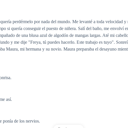
 quería perdérmelo por nada del mundo. Me levanté a toda velocidad y m
empo si quería conseguir el puesto de niñera. Salí del baño, me envolví 
ompañado de una blusa azul de algodón de mangas largas. Até mi cabell
ofundo y me dije "Freya, tú puedes hacerlo. Este trabajo es tuyo". Sonr
aba Maura, mi hermana y su novio. Maura preparaba el desayuno mientra
nrisa.
me así.
 ponía de los nervios.