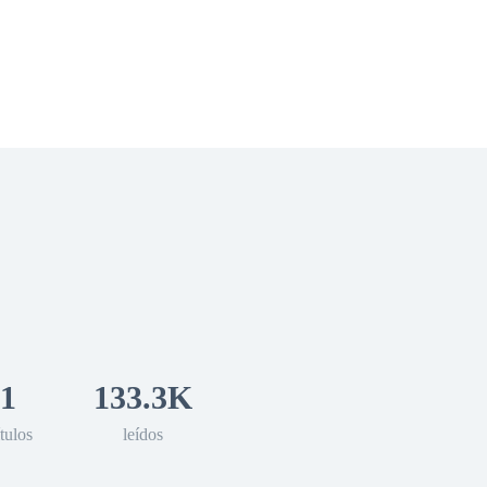
 Romance
Sci-Fi
Guerra
Otros
1
133.3K
tulos
leídos