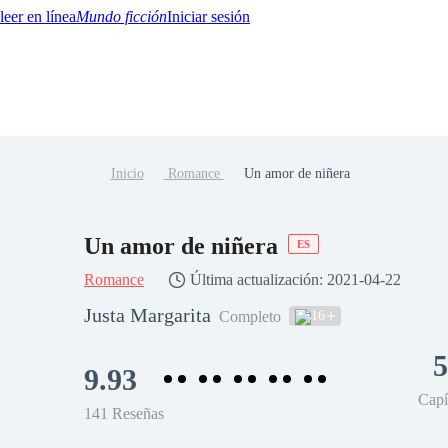
Mundo ficción
Iniciar sesión
Inicio
Romance
Un amor de niñera
BTQ+
YA/TEEN
Paranormal
Misterio/Thriller
Oriental
Juegos
Historia
MM
Un amor de niñera
ES
Romance
Última actualización: 2021-04-22
Justa Margarita
16
Completo
5
9.93
Capí
141 Reseñas