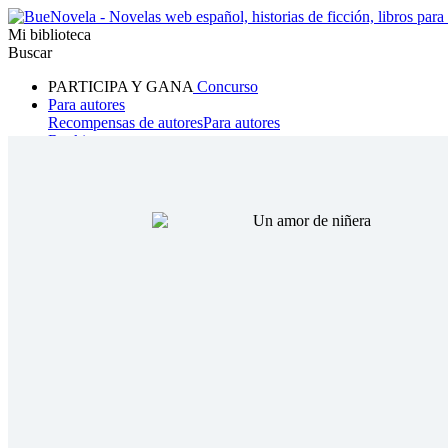
Mi biblioteca
Buscar
PARTICIPA Y GANA
Concurso
Para autores
Recompensas de autores
Para autores
Ranking
Navegar
Novelas
Cuentos Cortos
Todos
Romance
Hombre lobo
Mafia
Sistema
Fantasía
Urbano
LG