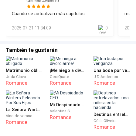
Griselda Avalos10
mi jefe.▹Sé que te cuidas pero usa protección ◃Rodé los
ojos deseando tenerla cerca para darle un golpe.▹Entiendo
Cuando se actualizan más capítulos
me e
que este celoso, si no está contento usa el cuarenta y dos.
Siempre funciona.◃Rendida negué bloqueando mi celular
2025-07-21 11:34:09
0
2022-
sin darle una respuesta a esa
También te gustarán
Matrimonio obligado
¡Me niego a divorciarme!
Una boda por venganza
Jeda Clavo
CeciQuate
J.D Anderson
Romance
Romance
Romance
Mi Despiadado CEO
La Señora Winters Peleando Por Sus Hijos
Valentina S.
Destinos entrelazados: una niñera en la hacienda
Vino de verano
Romance
Célia Oliveira
Romance
Romance