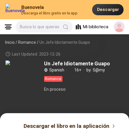
Buenovela
Descargar
Descarga el libro gratis en la app
Mi biblioteca
Busca lo que quieras
Inicio /
Romance
/
Un Jefe Idiotamente Guapo
Last Updated: 2023-12-26
Un Jefe Idiotamente Guapo
Spanish
·
16+
·
by: S@my
Romance
En proceso
Descargar el libro en la aplicación