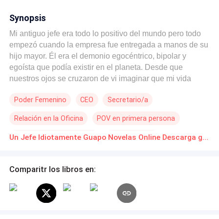
Synopsis
Mi antiguo jefe era todo lo positivo del mundo pero todo
empezó cuando la empresa fue entregada a manos de su
hijo mayor. Él era el demonio egocéntrico, bipolar y
egoísta que podía existir en el planeta. Desde que
nuestros ojos se cruzaron de vi imaginar que mi vida
cambiaría dando un giro de noventa grados y que todo
Poder Femenino
CEO
Secretario/a
empeoraría cuando Ethan Collins se volviera mi jefe
idiotamente sexy.
Relación en la Oficina
POV en primera persona
Matrimonio por Contrato
Independiente
Un Jefe Idiotamente Guapo Novelas Online Descarga gratuita de PDF
Romance oscuro
Amor de casados
Comparitr los libros en: