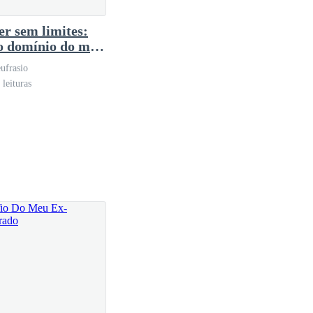
er sem limites:
o domínio do meu
.
ufrasio
ti como se o mundo desabasse em cima de mim, como
leituras
que era o fim de um tormento, meu coração sentia um