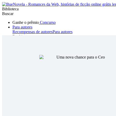
Biblioteca
Buscar
Ganhe o prêmio
Concurso
Para autores
Recompensas de autores
Para autores
Ranking
Navegar
Novelas
Contos Curtos
Todos
Romance
Hombre lobo
Mafia
Sistema
Fantasía
Urbano
LG