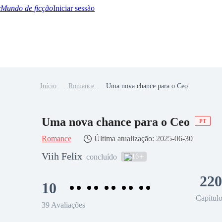
Mundo de ficção
Iniciar sessão
Início
Romance
Uma nova chance para o Ceo
BTQ+
YA/TEEN
Paranormal
Misterio/Thriller
Oriental
Juegos
Historia
MM
Uma nova chance para o Ceo
PT
Romance
Última atualização: 2025-06-30
Viih Felix
16
concluído
220
10
Capítul
39 Avaliações