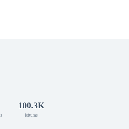
 Romance
Sci-Fi
Guerra
Otros
100.3K
os
leituras