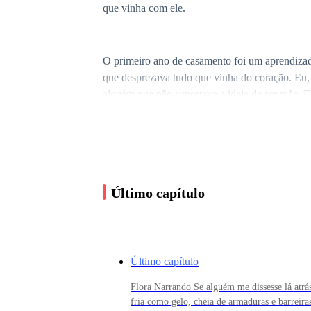
que vinha com ele.
O primeiro ano de casamento foi um aprendizado
que desprezava tudo que vinha do coração. Eu, 
alguém que não suportava a ideia de ser mãe. E
Ainda assim, eu tentei. Me enganei. Me apeguei
Último capítulo
Mas a verdade? Penélope nunca me amou.
As mentiras começaram a surgir como rachadur
Último capítulo
mensagens trocadas à meia-noite... Tudo indicav
ensaiados.
Flora Narrando Se alguém me dissesse lá atr
fria como gelo, cheia de armaduras e barreira