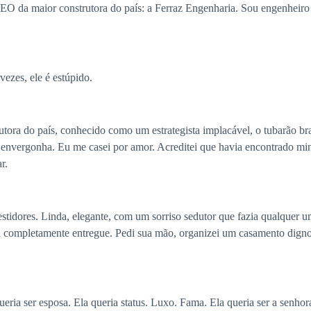
 da maior construtora do país: a Ferraz Engenharia. Sou engenheiro c
ezes, ele é estúpido.
tora do país, conhecido como um estrategista implacável, o tubarão br
 envergonha. Eu me casei por amor. Acreditei que havia encontrado min
r.
estidores. Linda, elegante, com um sorriso sedutor que fazia qualquer
vi completamente entregue. Pedi sua mão, organizei um casamento digno 
eria ser esposa. Ela queria status. Luxo. Fama. Ela queria ser a senh