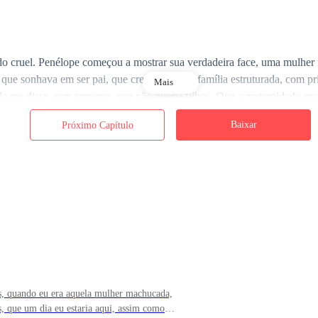
 cruel. Penélope começou a mostrar sua verdadeira face, uma mulher fú
que sonhava em ser pai, que cresci em uma família estruturada, com pr
Mais
la me disse, sem remorso, que não queria filhos. Que a maternidade era
Baixar
Próximo Capítulo
 à esperança tola de que, com o tempo, ela mudaria. Que talvez, com pa
as em uma parede mal construída. Amigos que desviavam os olhos quan
a o que eu, no fundo, já sabia. Ela me traía. Saía à noite com amigas,
ás, quando eu era aquela mulher machucada,
s, que um dia eu estaria aqui, assim como