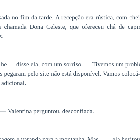
da no fim da tarde. A recepção era rústica, com che
ca chamada Dona Celeste, que ofereceu chá de capi
s.
lhe — disse ela, com um sorriso. — Tivemos um proble
s pegaram pelo site não está disponível. Vamos colocá
 adicional.
 Valentina perguntou, desconfiada.
gem e varanda para a montanha. Mas... — ela hesit