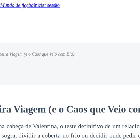
Mundo de ficção
Iniciar sessão
meira Viagem (e o Caos que Veio com Ela)
BTQ+
YA/TEEN
Paranormal
Misterio/Thriller
Oriental
Juegos
Historia
MM
ira Viagem (e o Caos que Veio co
 na cabeça de Valentina, o teste definitivo de um relac
sogra, dividir a coberta no frio ou decidir onde pedir