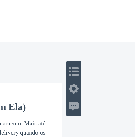
 Romance
Sci-Fi
Guerra
Otros
m Ela)
ionamento. Mais até
 delivery quando os