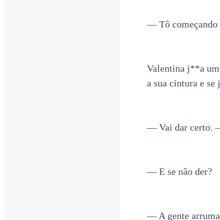
— Tô começando a
Valentina j**a um
a sua cintura e s
— Vai dar certo. 
— E se não der?
— A gente arruma 