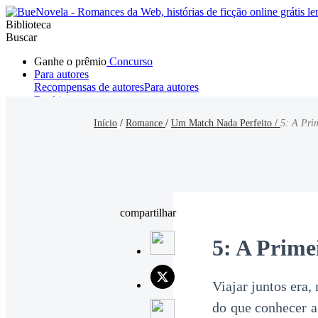
Biblioteca
Buscar
Ganhe o prêmio
Concurso
Para autores
Recompensas de autores
Para autores
Ranking
Navegar
Início
/
Romance
/
Um Match Nada Perfeito /
5: A Pri
Novelas
Contos Curtos
Todos
Romance
Hombre lobo
Mafia
Sistema
Fantasía
Urbano
LG
compartilhar
5: A Prime
Viajar juntos era,
do que conhecer a 