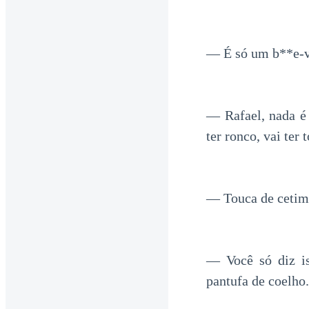
— É só um b**e-vo
— Rafael, nada é
ter ronco, vai ter
— Touca de cetim 
— Você só diz is
pantufa de coelho.