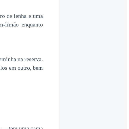
iro de lenha e uma
m-limão enquanto
minha na reserva.
-los em outro, bem
ou — tem uma cama