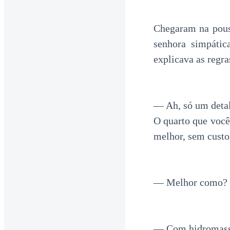
Chegaram na pousa
senhora simpáti
explicava as regra
— Ah, só um deta
O quarto que você
melhor, sem custo
— Melhor como? —
— Com hidromassa