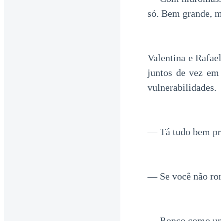
só. Bem grande, m
Valentina e Rafae
juntos de vez em
vulnerabilidades.
— Tá tudo bem pra
— Se você não ron
— Ronco como um 