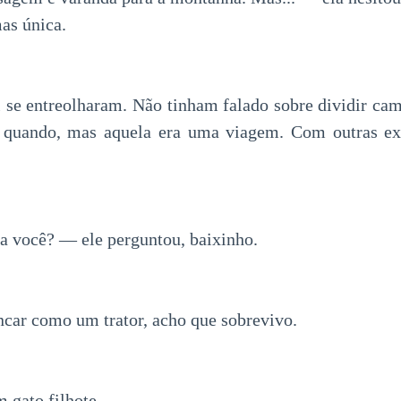
as única.
l se entreolharam. Não tinham falado sobre dividir c
 quando, mas aquela era uma viagem. Com outras exp
 você? — ele perguntou, baixinho.
car como um trator, acho que sobrevivo.
gato filhote.