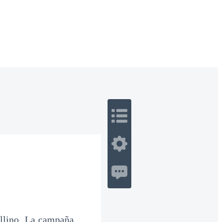
 Romance
Sci-Fi
Guerra
Otros
ellino. La campaña