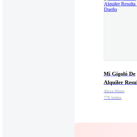
Mi Gigoló De
Alquiler Resu
Mi Dueño
Alexa Writer
776 leídos