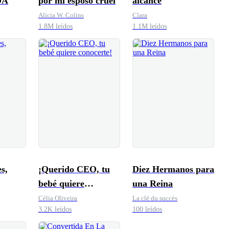
DA
por mi esposo cruel
alcance
Alicia W. Colins
Clara
1.8M leídos
1.1M leídos
s,
¡Querido CEO, tu
Diez Hermanos para
bebé quiere
una Reina
conocerte!
Célia Oliveira
La clé du succès
3.2K leídos
100 leídos