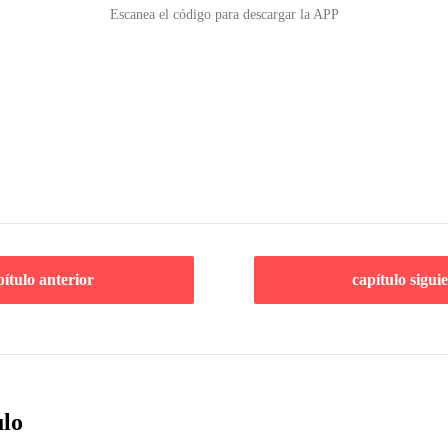
Escanea el código para descargar la APP
pítulo anterior
capítulo sigui
ulo