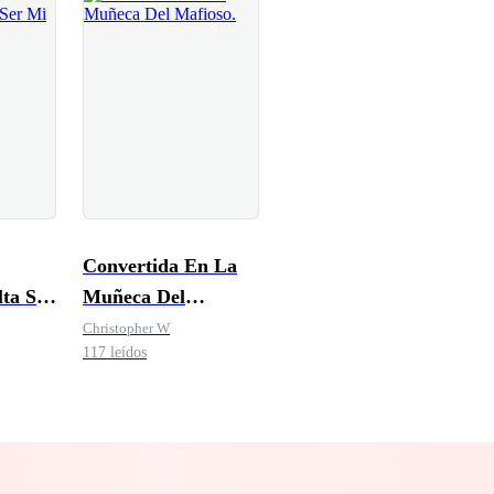
Convertida En La
lta Ser
Muñeca Del
Mafioso.
Christopher W
117 leídos