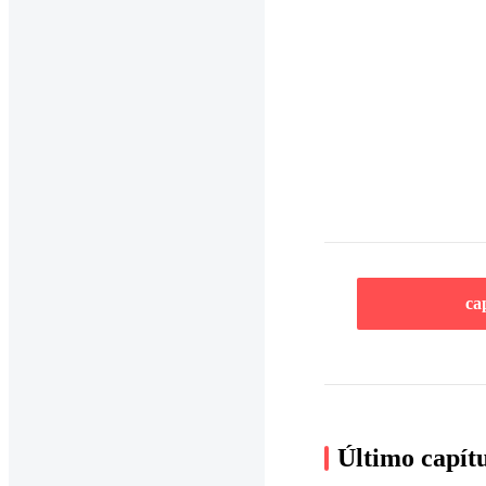
ca
Último capít