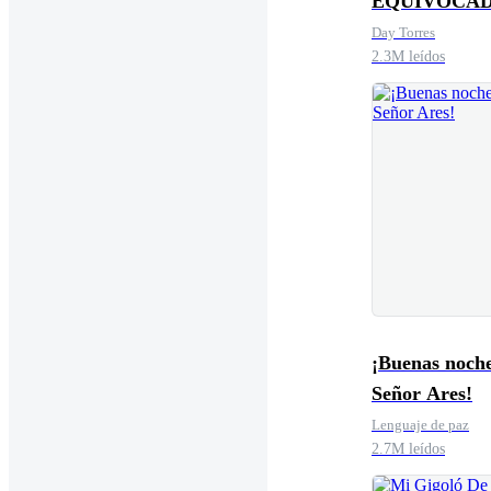
EQUIVOCA
Day Torres
2.3M leídos
¡Buenas noche
Señor Ares!
Lenguaje de paz
2.7M leídos