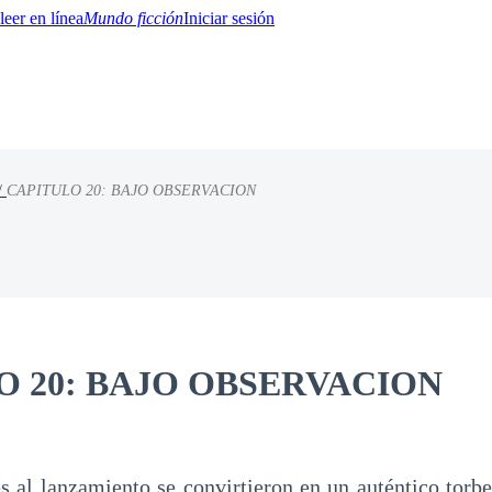
Mundo ficción
Iniciar sesión
/
CAPITULO 20: BAJO OBSERVACION
BTQ+
YA/TEEN
Paranormal
Misterio/Thriller
Oriental
Juegos
Historia
MM
O 20: BAJO OBSERVACION
es al lanzamiento se convirtieron en un auténtico torb