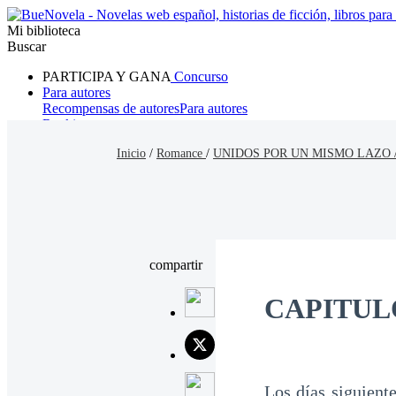
Mi biblioteca
Buscar
PARTICIPA Y GANA
Concurso
Para autores
Recompensas de autores
Para autores
Ranking
Navegar
Inicio
/
Romance
/
UNIDOS POR UN MISMO LAZO 
Novelas
Cuentos Cortos
Todos
Romance
Hombre lobo
Mafia
Sistema
Fantasía
Urbano
LG
compartir
CAPITUL
Los días siguient