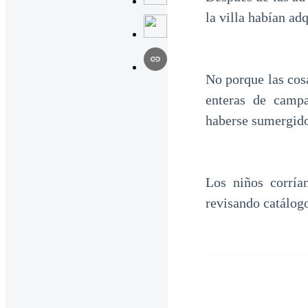
la villa habían ad
No porque las cos
enteras de campa
haberse sumergido
Los niños corría
revisando catálogo