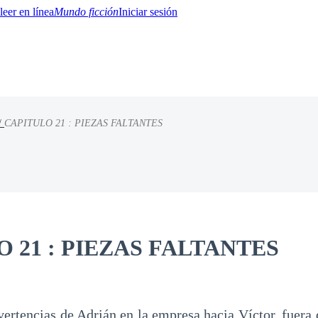
Mundo ficción
Iniciar sesión
/
CAPITULO 21 : PIEZAS FALTANTES
BTQ+
YA/TEEN
Paranormal
Misterio/Thriller
Oriental
Juegos
Historia
MM
 21 : PIEZAS FALTANTES
ertencias de Adrián en la empresa hacia Víctor, fuera d