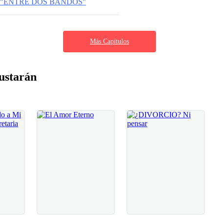
: "ENTRE DOS BANDOS"
Más Capítulos
ustarán