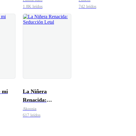
1.8K leídos
742 leídos
e mi
La Niñera
Renacida:
Seducción Letal
Akoosia
617 leídos