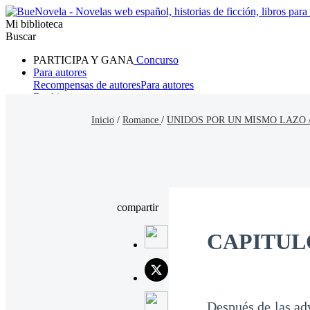
Mi biblioteca
Buscar
PARTICIPA Y GANA
Concurso
Para autores
Recompensas de autores
Para autores
Ranking
Navegar
Inicio
/
Romance
/
UNIDOS POR UN MISMO LAZO 
Novelas
Cuentos Cortos
Todos
Romance
Hombre lobo
Mafia
Sistema
Fantasía
Urbano
LG
compartir
CAPITULO
Después de las adv