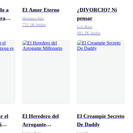
do a
El Amor Eterno
¿DIVORCIO? Ni
ra
pensar
Hermano Kiri
752.1K leídos
Livi Ruiz
482.2K leídos
r el
El Heredero del
El Creampie Secreto
i
Arrogante
De Daddy
poco
Millonario
Lunita Karo
Luneth