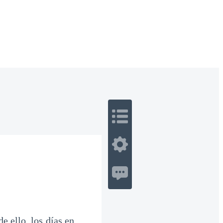
 Romance
Sci-Fi
Guerra
Otros
e ello, los días en