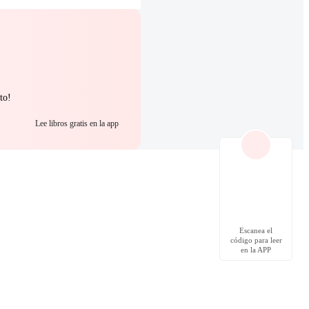
to!
Lee libros gratis en la app
Escanea el
código para leer
en la APP