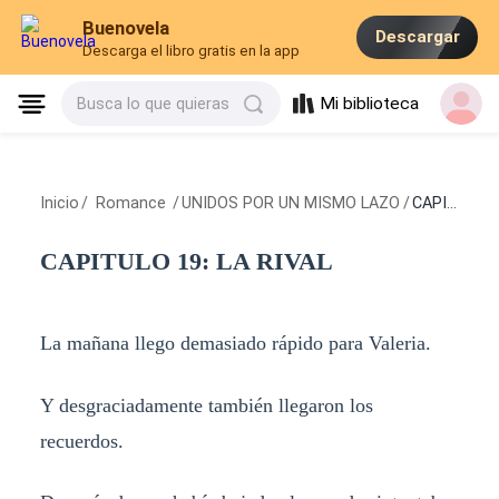
Buenovela
Descargar
Descarga el libro gratis en la app
Mi biblioteca
Busca lo que quieras
Inicio
/
Romance
/
UNIDOS POR UN MISMO LAZO
/
CAPITULO 19: LA RIVAL
CAPITULO 19: LA RIVAL
La mañana llego demasiado rápido para Valeria.
Y desgraciadamente también llegaron los
recuerdos.