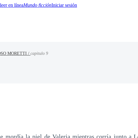
Mundo ficción
Iniciar sesión
SO MORETTI /
capitulo 9
BTQ+
YA/TEEN
Paranormal
Misterio/Thriller
Oriental
Juegos
Historia
MM
he mordía la piel de Valeria mientras corría junto a