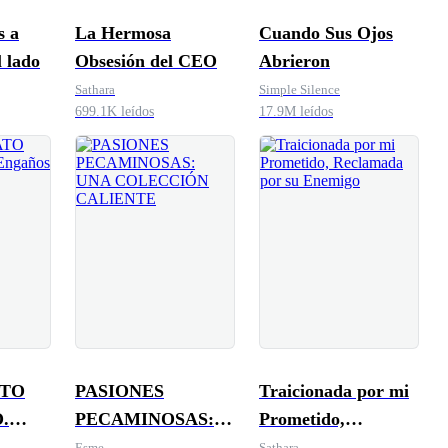
s a
La Hermosa
Cuando Sus Ojos
l lado
Obsesión del CEO
Abrieron
Sathara
Simple Silence
699.1K leídos
17.9M leídos
ATO
PASIONES
Traicionada por mi
.
PECAMINOSAS:
Prometido,
Amor
UNA COLECCIÓN
Reclamada por su
Esme
Sathara