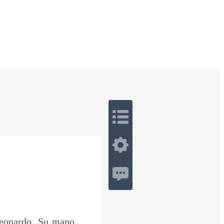
 Romance
Sci-Fi
Guerra
Otros
 Leonardo. Su mano