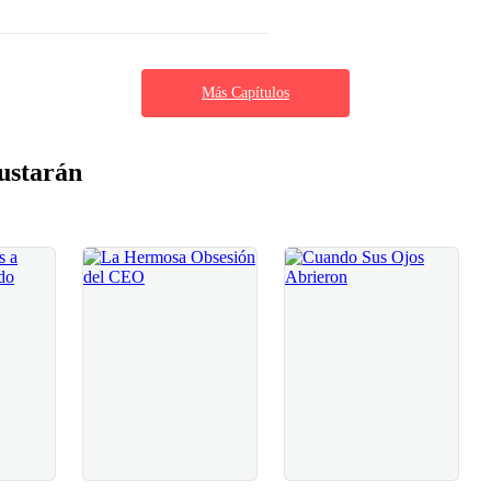
Más Capítulos
ustarán