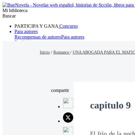
Mi biblioteca
Buscar
PARTICIPA Y GANA
Concurso
Para autores
Recompensas de autores
Para autores
Ranking
Navegar
Inicio
/
Romance
/
UNA ABOGADA PARA EL MAFIO
Novelas
Cuentos Cortos
Todos
Romance
Hombre lobo
Mafia
Sistema
Fantasía
Urbano
LG
compartir
capitulo 9
El frío de la noc