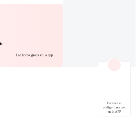
to!
Lee libros gratis en la app
Escanea el
código para leer
en la APP