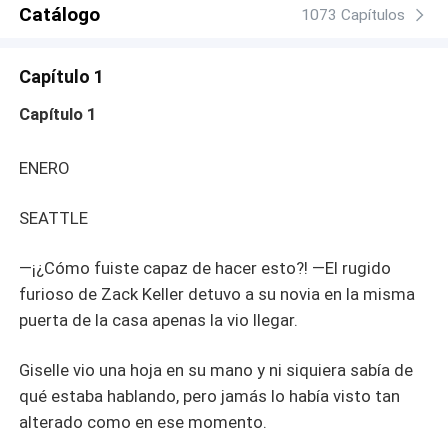
su vida se convierte en una desesperada carrera contra
Catálogo
1073 Capítulos
el tiempo para encontrar una familia “de mentiras”. «Aviso
urgente: Magnate renta familia para estas Navidades» Lo
Capítulo 1
que Zack no imagina es que encontrará la ayuda en una
mujer que está pasando por el más duro momento de su
Capítulo 1
vida y aún así se niega a renunciar a su pequeña bebé.
Un viaje de Navidad. Un hombre herido. Una mujer
ENERO
desconfiada. Una princesa de cinco meses. ¿Cuánto se
puede fingir el amor antes de que comience a ser real?
SEATTLE
Aquí encontrarás 7 novelas: 1. Un bebé para Navidad. 2.
Te voy a conquistar. 3. Una chica traviesa. 4 Una jaula
para la reina. 5 Volver a creer. 6 Pelear por ti. 7 Rojo
—¡¿Cómo fuiste capaz de hacer esto?! —El rugido
promesa
furioso de Zack Keller detuvo a su novia en la misma
puerta de la casa apenas la vio llegar.
Giselle vio una hoja en su mano y ni siquiera sabía de
qué estaba hablando, pero jamás lo había visto tan
alterado como en ese momento.