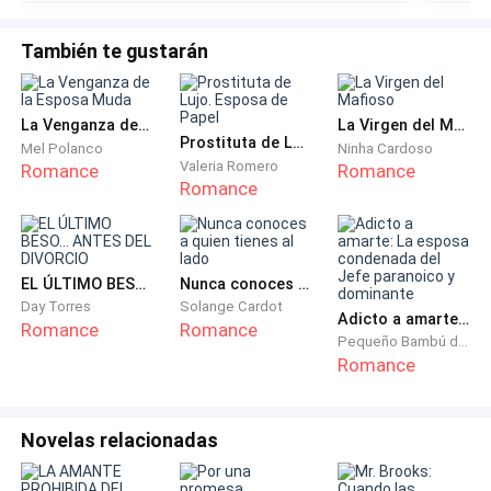
También te gustarán
Giselle se limpió las lágrimas y al parecer se dio valor
para ponerse digna.
La Venganza de la Esposa Muda
La Virgen del Mafioso
—No, no tenía que hacerlo —sentenció—. Es mi cuerpo,
Prostituta de Lujo. Esposa de Papel
Mel Polanco
Ninha Cardoso
y es mi decisión.
Valeria Romero
Romance
Romance
Romance
Zack se quedó mudo por un segundo, como si lo
hubiera abofeteado con aquellas palabras y luego se
acercó a ella.
EL ÚLTIMO BESO... ANTES DEL DIVORCIO
Nunca conoces a quien tienes al lado
Day Torres
Solange Cardot
Adicto a amarte: La esposa condenada del Jefe paranoico y dominante
—Lárgate de mi casa —espetó.
Romance
Romance
Pequeño Bambú de la Familia Gu
Romance
—¿Qué...? ¡Zack...! No puedes...
—¡Sí puedo! —rugió él—. ¡Es mi casa, y mi decisión! Y te
Novelas relacionadas
quiero fuera de mi casa y fuera de mi vida en una