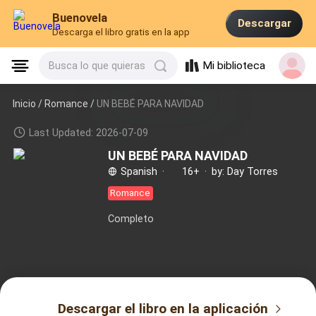
Buenovela
Descargar
Descarga el libro gratis en la app
Mi biblioteca
Busca lo que quieras
Inicio /
Romance
/
UN BEBÉ PARA NAVIDAD
Last Updated: 2026-07-09
UN BEBÉ PARA NAVIDAD
Spanish
·
16+
·
by: Day Torres
Romance
Completo
Descargar el libro en la aplicación