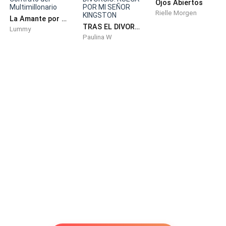
Ojos Abiertos
Rielle Morgen
JULIO
La Amante por Contrato del Multimillonario
TRAS EL DIVORCIO: RUEGA POR MI SEÑOR KINGSTON
Lummy
Paulina W
VANCOUVER
Andrea abrió los ojos aturdida. Le dolía todo el cuerpo
y especialmente el vientre. Se lo tocó asustada y lo
encontró plano y vacío.
—¡Ayuda...! —fue lo único que pudo gritar y su voz
salió ronca y cascada—. ¡Ayúdenme... por favor...!
Para cuando una enfermera llegó junto a ella ya tenía
el rostro bañado en lágrimas y se aferró a su brazo
con desesperación.
—¡Mi hija... por favor, mi hija... ¿qué le pasó? Mi bebé...