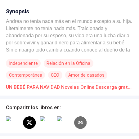
Synopsis
Andrea no tenía nada más en el mundo excepto a su hija.
Literalmente no tenía nada más. Traicionada y
abandonada por su esposo, su vida era una lucha diaria
por sobrevivir y ganar dinero para alimentar a su bebé.
Sin embargo todo cambia cuando conoce al dueño de la
empresa donde trabaja. Zack Keller era esa clase de
Independiente
Relación en la Oficina
hombre que solo se podía catalogar como huracán,
llegaba húmedo y caliente y arrasaba todo a su paso. A
Contemporánea
CEO
Amor de casados
sus treinta y dos años era un magnate de la industria
deportiva, con una de las mayores agencias de
Matrimonio por Contrato
POV en tercera persona
UN BEBÉ PARA NAVIDAD Novelas Online Descarga gratuita de PDF
representación de América, sin embargo su perfecto
Identidad oculta
Ritmo Rápido
mundo se vino abajo después de descubrir en un mismo
día que su novia estaba embarazada y que había perdido
Comparitr los libros en:
a su bebé a propósito. Por desgracia, Zack ya le había
dado la buena noticia a su padre enfermo, así que era
algo de lo que no se podía retractar. Cuando debe volver
a los Alpes Suizos para pasar la Navidad con su familia,