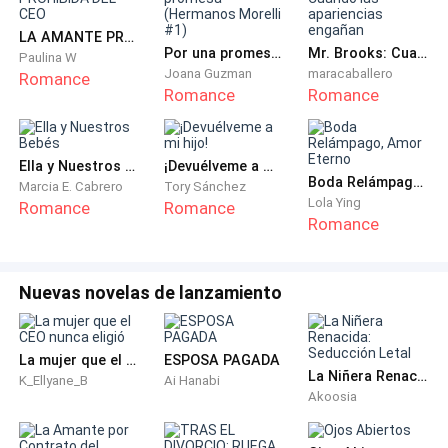
hora.
LA AMANTE PROHIBIDA DEL CEO
—¡Zack!
Por una promesa (Hermanos Morelli #1)
Mr. Brooks: Cuando las apariencias engañan
Paulina W
Joana Guzman
maracaballero
Romance
Romance
Romance
—¡Lo que no te hayas llevado en una maldit@ hora lo
quemaré! —le advirtió mientras agarraba su gabardina
para salir al frío invierno de un enero en Seattle—.
Ella y Nuestros Bebés
¡Devuélveme a mi hijo!
¡Lárgate!
Boda Relámpago, Amor Eterno
Marcia E. Cabrero
Tory Sánchez
Lola Ying
Romance
Romance
Romance
Se marchó de allí con algo más que el corazón roto.
Se marchó con la desesperación de tener que quitarle
a su padre enfermo aquella alegría y no sabía cómo
Nuevas novelas de lanzamiento
iba a hacerlo.
Y para cuando regresó a casa, se dio cuenta de que
La mujer que el CEO nunca eligió
ESPOSA PAGADA
La Niñera Renacida: Seducción Letal
K_Ellyane_B
Ai Hanabi
estaba completamente solo.
Akoosia
*********