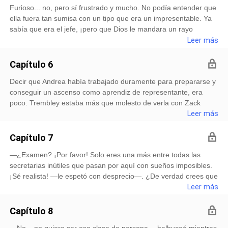
Furioso... no, pero sí frustrado y mucho. No podía entender que
ella fuera tan sumisa con un tipo que era un impresentable. Ya
sabía que era el jefe, ¡pero que Dios le mandara un rayo
directamente a la cabeza si algún día él llegaba a comportarse
Leer más
así con alguno de sus empleados! Andrea no solo trat
Capítulo 6
Decir que Andrea había trabajado duramente para prepararse y
conseguir un ascenso como aprendiz de representante, era
poco. Trembley estaba más que molesto de verla con Zack
tanto tiempo, pero su primer intento por despedirlo también
Leer más
había sido el último. —¡Pero está intimando con una de sus
coleg
Capítulo 7
—¿Examen? ¡Por favor! Solo eres una más entre todas las
secretarias inútiles que pasan por aquí con sueños imposibles.
¡Sé realista! —le espetó con desprecio—. ¿De verdad crees que
alguien como tú puede llegar tan alto? ¡Eso es absurdo! A
Leer más
Andrea le tembló el piso, no se había atrevido a pensar que
Capítulo 8
—No... no quiero ser esa clase de persona —balbuceó mientras