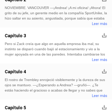
NOVIEMBRE. VANCOUVER —¡Andrea! ¡A mi oficina! ¡Ahora! El
grito de su jefe, un gerente medio en la compañía SportUnike, la
hizo saltar en su asiento, angustiada, porque sabía que estaba
de muy mal humor ese día. —¿Esta es una maldit@ broma? —
Leer más
gruñó lanzándole una carpeta de documentos a la cara—.
Capítulo 3
Pero si Zack creía que algo en aquella empresa iba mal, su
instinto se disparó cuando bajó al estacionamiento y vio a la
mujer apoyada en una de las paredes. Intentaba cambiarse los
zapatos de tacón por unos tenis bajos, pero las manos le
Leer más
temblaban. Estuvo tentado a ir a hablarle, pero algo en él t
Capítulo 4
El rostro de Trembley enrojeció visiblemente y la dureza de sus
ojos se mantuvo. —¿Esperando a Andrea? —gruñó—. ¿Te
estás haciendo el gracioso o acabas de llegar y no sabes que
las relaciones interpersonales están prohibidas en esta
Leer más
empresa? —Pues soy de lento aprendizaje pero tiendo a la
imitació
Capítulo 5