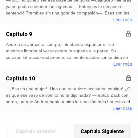
ya no podía contener las lágrimas. —Entonces te despediré —
sentenció Trembley sin una gota de compasión—. Esas son las
opciones. O te acuestas conmigo y puedes estar segura de que
Leer más
tendrás un futuro prometedor aquí, o te niegas y esta cart
Capítulo 9
Andrea se abrazó el cuerpo, intentando espantar el frío
mientras lloraba al verse contra la espada y la pared. Su
corazón latía aceleradamente, su mente estaba confundida en
muchas cosas menos en la principal: no podía perder a su hija.
Leer más
Miró a Adriana, dormida en su bambineto en aquel colchón y sol
Capítulo 10
—¡Esa es una mujer! ¡Una que no quiere acostarse contigo! ¿O
es que ese vaso de vómito no te dijo nada? —replicó Zack con
sorna, porque Andrea había tenido la reacción más honesta del
mundo. —¡Ella quiere subir de puesto! Los ascensos cuestan,
Leer más
eso no es una novedad. Ella vino por sus propios pies,
Capítulo Anterior
Capítulo Siguiente