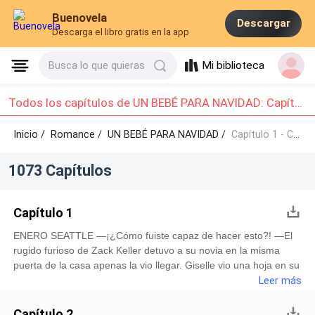
Buenovela
Descargar
Descarga el libro gratis en la app
Mi biblioteca
Busca lo que quieras
Todos los capítulos de UN BEBÉ PARA NAVIDAD: Capítulo 1 - Capítulo 10
Inicio /
Romance
/
UN BEBÉ PARA NAVIDAD /
Capítulo 1 - Capítulo 10
1073 Capítulos
Capítulo 1
ENERO SEATTLE —¡¿Cómo fuiste capaz de hacer esto?! —El
rugido furioso de Zack Keller detuvo a su novia en la misma
puerta de la casa apenas la vio llegar. Giselle vio una hoja en su
mano y ni siquiera sabía de qué estaba hablando, pero jamás lo
Leer más
había visto tan alterado como en ese momento. —No s
Capítulo 2