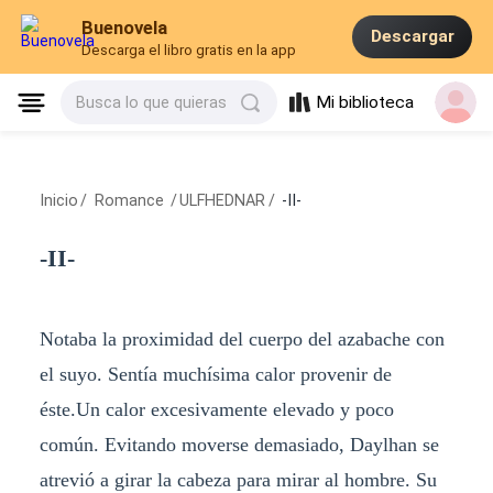
Buenovela
Descargar
Descarga el libro gratis en la app
Mi biblioteca
Busca lo que quieras
Inicio
/
Romance
/
ULFHEDNAR
/
-II-
-II-
Notaba la proximidad del cuerpo del azabache con
el suyo. Sentía muchísima calor provenir de
éste.Un calor excesivamente elevado y poco
común. Evitando moverse demasiado, Daylhan se
atrevió a girar la cabeza para mirar al hombre. Su