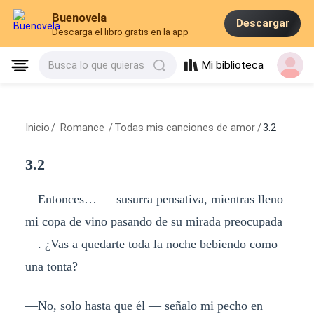
Buenovela
Descargar
Descarga el libro gratis en la app
Mi biblioteca
Busca lo que quieras
Inicio
/
Romance
/
Todas mis canciones de amor
/
3.2
3.2
—Entonces… — susurra pensativa, mientras lleno
mi copa de vino pasando de su mirada preocupada
—. ¿Vas a quedarte toda la noche bebiendo como
una tonta?
—No, solo hasta que él — señalo mi pecho en