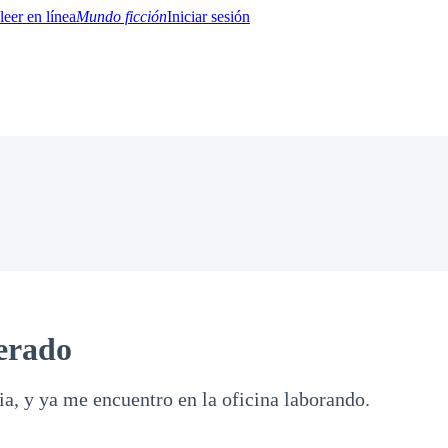
Mundo ficción
Iniciar sesión
BTQ+
YA/TEEN
Paranormal
Misterio/Thriller
Oriental
Juegos
Historia
MM
erado
a, y ya me encuentro en la oficina laborando.