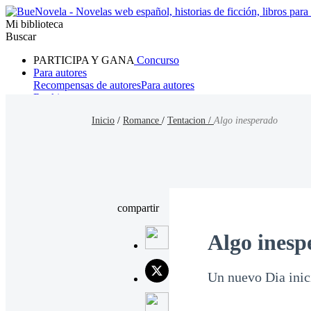
Mi biblioteca
Buscar
PARTICIPA Y GANA
Concurso
Para autores
Recompensas de autores
Para autores
Ranking
Navegar
Inicio
/
Romance
/
Tentacion /
Algo inesperado
Novelas
Cuentos Cortos
Todos
Romance
Hombre lobo
Mafia
Sistema
Fantasía
Urbano
LG
compartir
Algo inesp
Un nuevo Dia inici