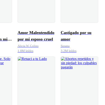
Amor Malentendido
Castigado por su
n mi
por mi esposo cruel
amor
Alicia W. Colins
Susana
1.8M leídos
3.2M leídos