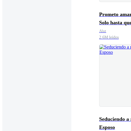
Prometo amar
Solo hasta qu
que decirte ad
Alut
2.6M leídos
Seduciendo a
Esposo