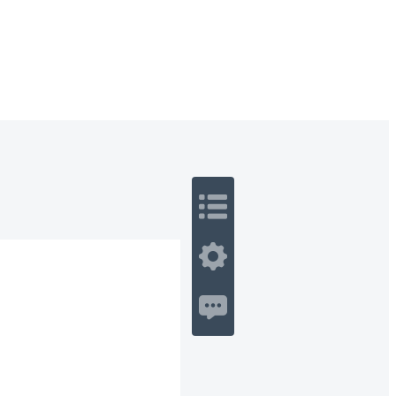
 Romance
Sci-Fi
Guerra
Otros