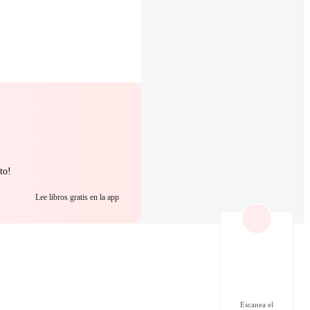
to!
Lee libros gratis en la app
Escanea el