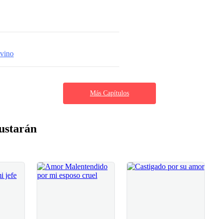
 vino
Más Capítulos
ustarán