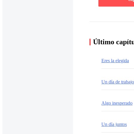
Último capít
Eres la elegida
Un día de trabajo
Algo inesperado
Un día juntos