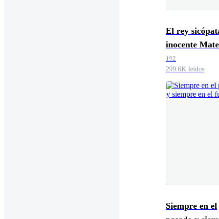
El rey sicópat
inocente Mate
192
299.6K leídos
Siempre en el