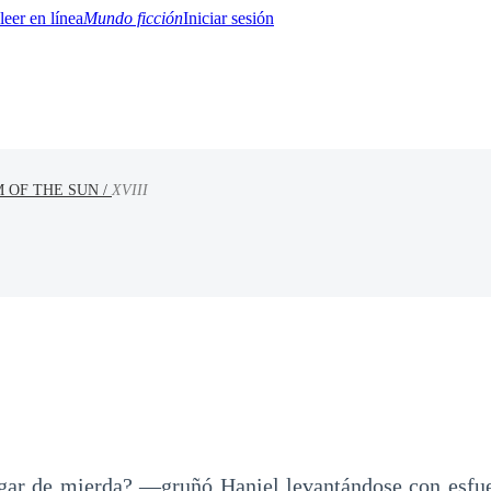
Mundo ficción
Iniciar sesión
 OF THE SUN /
XVIII
BTQ+
YA/TEEN
Paranormal
Misterio/Thriller
Oriental
Juegos
Historia
MM
gar de mierda? —gruñó Haniel levantándose con esfue