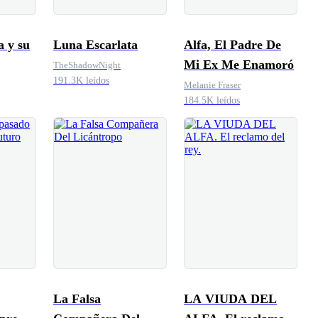
a y su
Luna Escarlata
Alfa, El Padre De
Mi Ex Me Enamoró
TheShadowNight
191.3K leídos
Melanie Fraser
184.5K leídos
La Falsa
LA VIUDA DEL