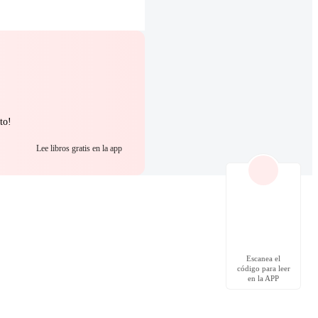
to!
Lee libros gratis en la app
Escanea el
código para leer
en la APP