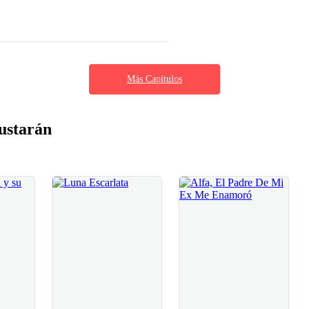
Más Capítulos
ustarán