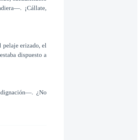
diera—. ¡Cállate,
 pelaje erizado, el
estaba dispuesto a
ndignación—. ¿No