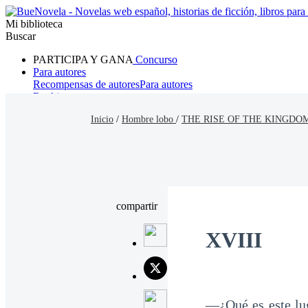
Mi biblioteca
Buscar
PARTICIPA Y GANA
Concurso
Para autores
Recompensas de autores
Para autores
Ranking
Navegar
Inicio
/
Hombre lobo
/
THE RISE OF THE KINGDOM
Novelas
Cuentos Cortos
Todos
Romance
Hombre lobo
Mafia
Sistema
Fantasía
Urbano
LG
compartir
XVIII
—¿Qué es este lu