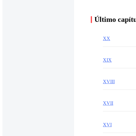
Último capít
XX
XIX
XVIII
XVII
XVI