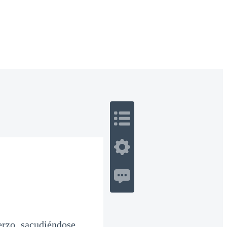
 Romance
Sci-Fi
Guerra
Otros
rzo, sacudiéndose