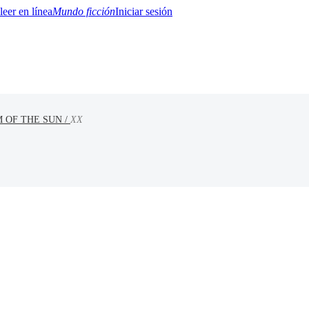
Mundo ficción
Iniciar sesión
 OF THE SUN /
XX
BTQ+
YA/TEEN
Paranormal
Misterio/Thriller
Oriental
Juegos
Historia
MM