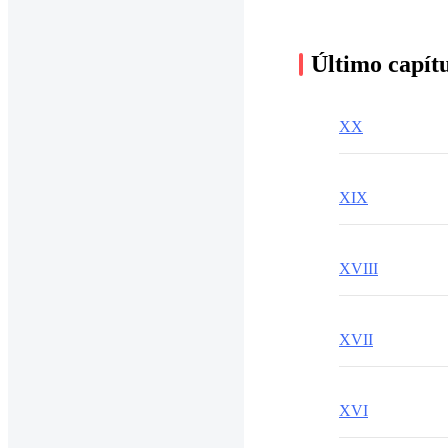
Último capít
XX
XIX
XVIII
XVII
XVI