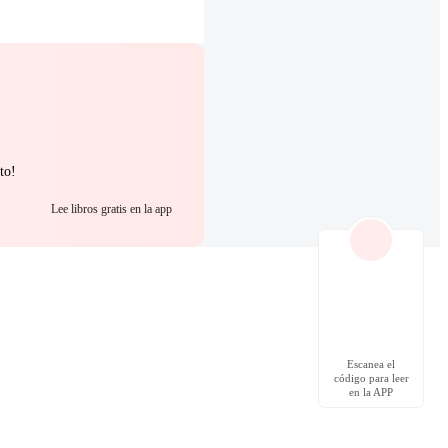
to!
Lee libros gratis en la app
Escanea el
código para leer
en la APP