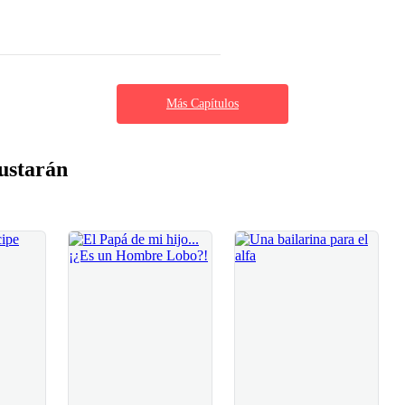
Más Capítulos
ustarán