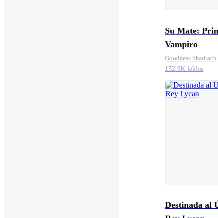
Su Mate: Prin
Vampiro
Goodness Shadrach
152.9K leídos
Destinada al 