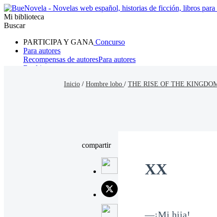
Mi biblioteca
Buscar
PARTICIPA Y GANA
Concurso
Para autores
Recompensas de autores
Para autores
Ranking
Navegar
Inicio
/
Hombre lobo
/
THE RISE OF THE KINGDOM
Novelas
Cuentos Cortos
Todos
Romance
Hombre lobo
Mafia
Sistema
Fantasía
Urbano
LG
compartir
XX
—¡Mi hija!