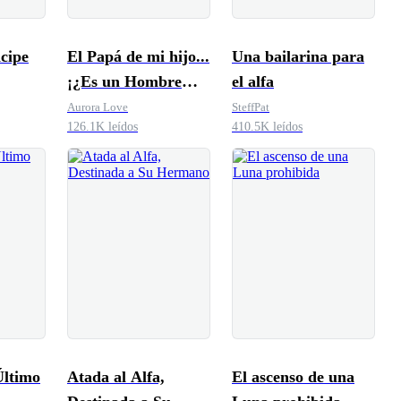
cipe
El Papá de mi hijo...
Una bailarina para
¡¿Es un Hombre
el alfa
Lobo?!
Aurora Love
SteffPat
126.1K leídos
410.5K leídos
Último
Atada al Alfa,
El ascenso de una