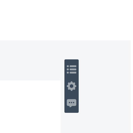
 Romance
Sci-Fi
Guerra
Otros