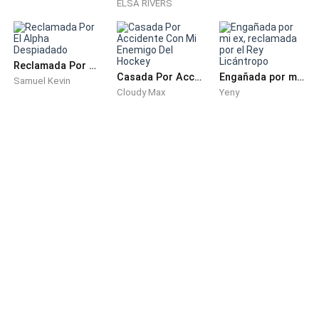
examen del curso, y dando por terminada mi curso de
ELSA RIVERS
biología, ahora solo me quedaba esperar que en los
próximos días me manden mis calificaciones
virtualmente.
Reclamada Por El Alpha Despiadado
Casada Por Accidente Con Mi Enemigo Del Hockey
Engañada por mi ex, reclamada por el Rey Licántropo
Samuel Kevin
Ingresé directamente a la cocina, saqué un gran tazón
Cloudy Max
Yeny
donde vacié toda una bolsa de papas fritas y saqué
una botella de litro de Coca-Cola.
Tenía hambre y no tenía ganas de cocinar
.
Iba directo a la sala cuando miré que encima de la
mesa estaban todos los sobres de correo, fui
directamente a ellos dejando de lado mi comida
chatarra buscando ansiosamente.
Mi corazón se sintió decepcionado cuando no
encontré la carta que tanto anhelaba, la carta de