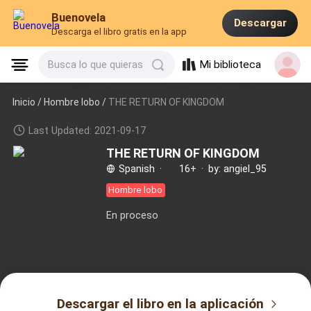
Buenovela
Descargar
Descarga el libro gratis en la app
Mi biblioteca
Busca lo que quieras
Inicio /
Hombre lobo
/
THE RETURN OF KINGDOM
Last Updated: 2021-09-17
THE RETURN OF KINGDOM
Spanish
·
16+
·
by: angiel_95
Hombre lobo
En proceso
Descargar el libro en la aplicación