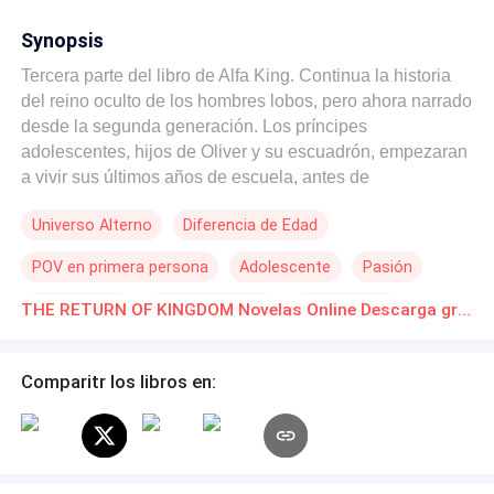
Synopsis
Tercera parte del libro de Alfa King. Continua la historia
del reino oculto de los hombres lobos, pero ahora narrado
desde la segunda generación. Los príncipes
adolescentes, hijos de Oliver y su escuadrón, empezaran
a vivir sus últimos años de escuela, antes de
transformarse. Se enfrentaran a los cambios y
Universo Alterno
Diferencia de Edad
responsabilidades de ser los futuros gobernantes,
POV en primera persona
Adolescente
Pasión
Secretario/a
Amor Prohibido
Brujo / Mago
THE RETURN OF KINGDOM Novelas Online Descarga gratuita de PDF
Poder Femenino
Comparitr los libros en: