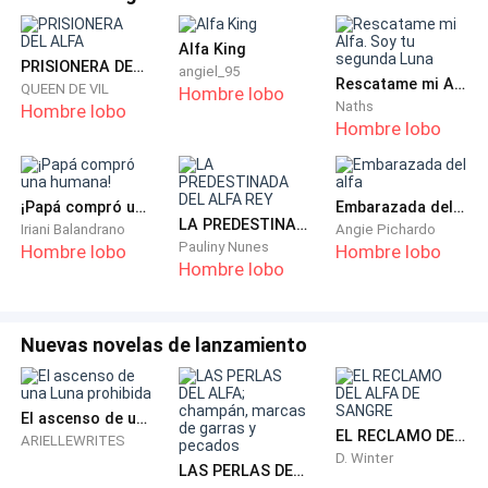
se fue chillando a su habitación.
Alfa King
PRISIONERA DEL ALFA
angiel_95
Lágrimas de cocodrilo.
Rescatame mi Alfa. Soy tu segunda Luna
QUEEN DE VIL
Hombre lobo
Naths
Hombre lobo
Hombre lobo
Mi madre discutió brevemente con Martín y se fue
detrás de Cristina.
¡Papá compró una humana!
Embarazada del alfa
—Lo siento —se disculpo conmigo cuando quedamos
LA PREDESTINADA DEL ALFA REY
Iriani Balandrano
Angie Pichardo
a solas—. No quería malograr el desayuno.
Pauliny Nunes
Hombre lobo
Hombre lobo
Hombre lobo
—No hay problemas —además de que disfruto de que
alguien ponga en su lugar a Cristina—. A veces yo
Nuevas novelas de lanzamiento
también discuto con mamá.
***
El ascenso de una Luna prohibida
EL RECLAMO DEL ALFA DE SANGRE
ARIELLEWRITES
D. Winter
Ingresé a mi casa cansada después de dar mi último
LAS PERLAS DEL ALFA; champán, marcas de garras y pecados