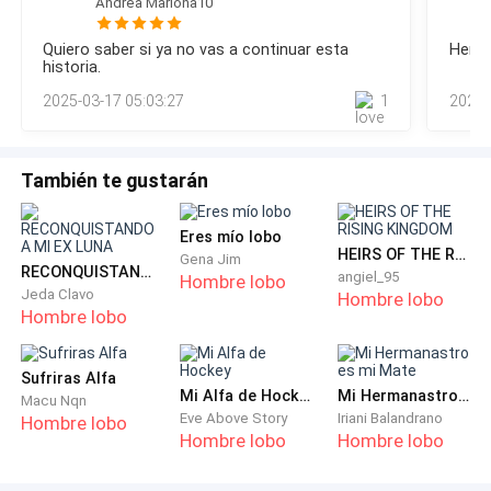
Por ahora todos me dicen Della la cazadora, tengo
Andrea Mariona10
trivialidades que no me interesaban. Risas falsas,
una misión y esa es acabar con el Alpha emperador,
conversaciones vacías y la constante pretensión de
Quiero saber si ya no vas a continuar esta
Hemos
mantener el control absoluto. Sin embargo, la mención de
juro que traeré su cabeza ante mi superior y si lo
historia.
Della, en los labios equivocados, hizo que mi paciencia se
logro él me dará respuesta de quien soy…
2025-03-17 05:03:27
1
2025-
desmoronara.Cassius se acercó nuevamente con su ha
También te gustarán
Eres mío lobo
HEIRS OF THE RISING KINGDOM
Gena Jim
RECONQUISTANDO A MI EX LUNA
angiel_95
Hombre lobo
Jeda Clavo
Hombre lobo
Hombre lobo
Sufriras Alfa
Mi Alfa de Hockey
Mi Hermanastro es mi Mate
Macu Nqn
Eve Above Story
Iriani Balandrano
Hombre lobo
Hombre lobo
Hombre lobo