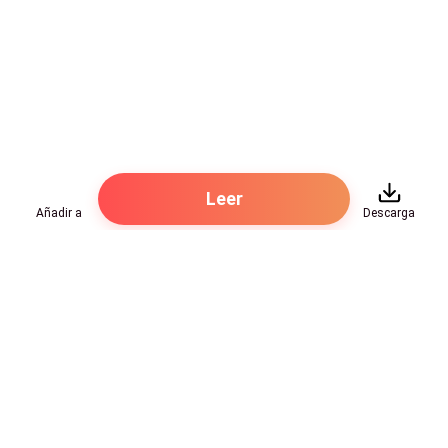
Leer
Añadir a
Descarga
Hot Genres
Romance
Recursos
Hombre lobo
Palabras clave
Redes Sociales