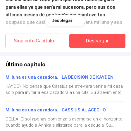
para ellas ya que sería mi sucesora, pero sus dos
últimos meses de gestación me mantuve tan
Desplegar
ocupado que casi no tenía tiempo para mí luna y eso
lo pagué caro, tres semanas antes de que ella
estuviera el alumbramiento me mantuve de viaje no
Siguiente Capítulo
Descargar
quería dejarla sola, pero era mi deber como Alpha
emperador.
Último capítulo
Jamás contemple lo que sucedería después, si lo
hubiera sabido no hubiera hecho esa reunión tan
Mi luna es una cazadora. LA DECISIÓN DE KAYDEN
importante, debí volver con ella, pero cuando lo hice
KAYDEN No pensé que Cassius se atreviera venir a mi casa
fue demasiado tarde ella había desaparecido y en su
solo para invitar a esa cazadora a una cita. Su atrevimiento,
lugar solo estaba nuestra hija, esa pequeña fruto de
su insolencia me hacen crispar.Subo al auto para llevar a
Annika, a su escuela, la miro a través del espejo retrovisor
nuestro amor, por esa pequeña me he mantenido a
Mi luna es una cazadora. CASSIUS AL ACECHO
su mirada conecta con la mía. Le sonrió pero ella tiene esa
flote y no he sucumbido al abismo y también porque
mirada que me hace estremecer. Está enojada.Ella es la
DELLA. El sol apenas comienza a asomarse en el horizonte
sé que en alguna parte podría estar mi luna; tengo la
única que tiene la capacidad de lograr que cualquier
cuando ayudo a Annika a alistarse para la escuela. Su
esperanza de que este viva…
decisión que tome se tambalee. Esa pequeña no solo sabe