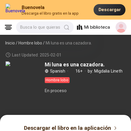
Buenovela
Descargar
Descarga el libro gratis en la app
Mi biblioteca
Busca lo que quieras
Inicio /
Hombre lobo
/
Mi luna es una cazadora.
Last Updated: 2025-02-01
Mi luna es una cazadora.
Spanish
·
16+
·
by: Migdalia Lineth
Hombre lobo
En proceso
Descargar el libro en la aplicación