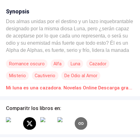
Synopsis
Dos almas unidas por el destino y un lazo inquebrantable
designado por la misma diosa Luna, pero ¿serán capaz
de aceptarse por lo que cada uno representa, o será su
odio y su enemistad más fuerte que todo esto? Él es un
Alpha de Alphas, es fuerte, serio y frío, lidera la manada
más poderosa del continente europeo, hace ya cinco
Romance oscuro
Alfa
Luna
Cazador
años perdió a su luna, la cual no sabe si está viva o
muerta, el día de su desaparición dio a luz a una hermosa
Misterio
Cautiverio
De Odio al Amor
niña la cual es la única que lo tiene con los pies sobre la
tierra. Él la ha buscado por todo el mundo y el bajo
Construcción de Poder
Reencuentro de Amantes
Mi luna es una cazadora. Novelas Online Descarga gratuita de PDF
mundo, pero ya no puede más su niña crece y lo
necesita. Una noche fría de lluvia se encuentra con una
hermosa pelirroja malherida, algo de ella lo inquieta y no
Comparitr los libros en:
solo es el hecho de que ella sea una cazadora, pero no
obstante le dará el trató que se merece un cazador como
ella. Ella es una de los líderes de los cazadores ha
perseguido y matado tanto hombres-lobos como a