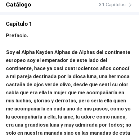
vampiros, brujas y todo ser sobrenatural que se le ponga
Catálogo
31 Capítulos
en frente puesto que los odia, pero por qué ni ella misma
lo sabe, ella es un alma en pena, no recuerda su pasado,
Capítulo 1
su mente es una laguna y sus noches son una tortura,
cada vez que cierra sus ojos su odisea empieza. Él ha
Prefacio.
despertado una gran curiosidad en ella, pero no está
dispuesta a sucumbir ante sus encantos y ante nada que
Soy el Alpha Kayden Alphas de Alphas del continente
tenga que ver con él. —Suéltame lobo degenerado —Le
europeo soy el emperador de este lado del
gritó. —No lo haré, me perteneces, eres mi esclava y haré
contigo lo que quiera y ahora lo único que me provoca es
continente, hace ya casi cuatrocientos años conocí
tomarte —Ruge oliendo mi cuello...
a mi pareja destinada por la diosa luna, una hermosa
castaña de ojos verde olivo, desde que sentí su olor
sabía que era ella la mujer que me acompañaría en
mis luchas, glorias y derrotas, pero sería ella quien
me acompañaría en cada uno de mis pasos, como yo
la acompañaría a ella, la ame, la adore como nunca,
era una grandiosa luna y muy admirada por todos; no
solo en nuestra manada sino en las manadas de esta