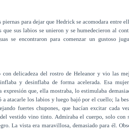
s piernas para dejar que Hedrick se acomodara entre ell
as que sus labios se unieron y se humedecieron al cont
guas se encontraron para comenzar un gustoso jugu
 con delicadeza del rostro de Heleanor y vio las mej
inflaba y desinflaba de forma acelerada. Esa mujer
la expresión que, ella mostraba, lo estimulaba demasia
ó a atacarle los labios y luego bajó por el cuello; la b
dejando fuertes chupones, que hacían excitar cada v
del vestido vino tinto. Admiraba el cuerpo, solo con s
egro. La vista era maravillosa, demasiado para él. Obs