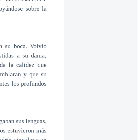
oyándose sobre la
n su boca. Volvió
stidas a su dama;
oda la calidez que
temblaran y que su
ntes los profundos
gaban sus lenguas,
bos estuvieron más
dría vincular a un