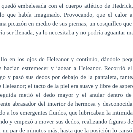
 quedó embelesada con el cuerpo atlético de Hedrick,
o que había imaginado. Provocando, que el calor a
na picazón en medio de sus piernas, un cosquilleo que
ía ser llenada, ya lo necesitaba y no podría aguantar m
illo en los ojos de Heleanor y continúo, dándole peq
es hacían estremecer y jadear a Heleanor. Recorrió e
go y pasó sus dedos por debajo de la pantaleta, tant
Heleanor; el tacto de la piel era suave y libre de asper
eguida metió el dedo mayor y el anular dentro de e
ente abrasador del interior de hermosa y desconocida
do a los emergentes fluidos, que lubricaban la intimid
ando y empezó a mover sus dedos, realizando figuras d
 un par de minutos más, hasta que la posición lo cansó