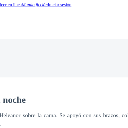
Mundo ficción
Iniciar sesión
BTQ+
YA/TEEN
Paranormal
Misterio/Thriller
Oriental
Juegos
Historia
MM
a noche
Heleanor sobre la cama. Se apoyó con sus brazos, col
.