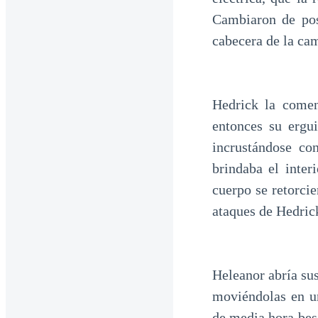
Cambiaron de pos
cabecera de la ca
Hedrick la comen
entonces su ergu
incrustándose con
brindaba el inter
cuerpo se retorci
ataques de Hedric
Heleanor abría su
moviéndolas en un
de media hora bes