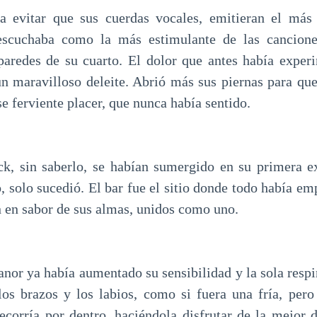
a evitar que sus cuerdas vocales, emitieran el más 
escuchaba como la más estimulante de las cancion
paredes de su cuarto. El dolor que antes había exper
n maravilloso deleite. Abrió más sus piernas para qu
e ferviente placer, que nunca había sentido.
k, sin saberlo, se habían sumergido en su primera ex
 solo sucedió. El bar fue el sitio donde todo había em
en sabor de sus almas, unidos como uno.
anor ya había aumentado su sensibilidad y la sola respi
los brazos y los labios, como si fuera una fría, pero
recorría por dentro, haciéndola disfrutar de la mejor 