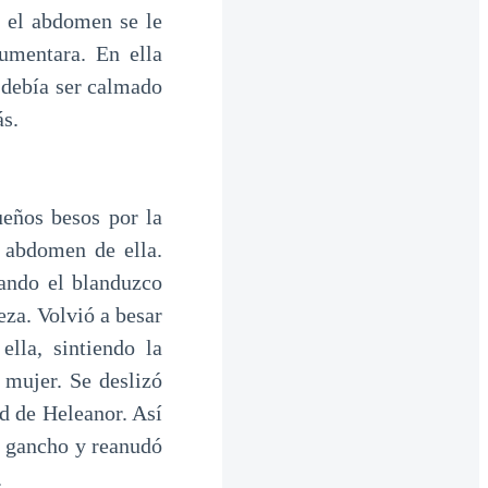
 el abdomen se le
umentara. En ella
 debía ser calmado
ás.
ueños besos por la
l abdomen de ella.
eando el blanduzco
eza. Volvió a besar
lla, sintiendo la
 mujer. Se deslizó
ad de Heleanor. Así
e gancho y reanudó
.