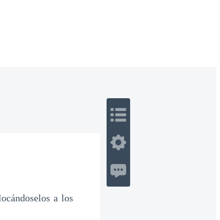
 Romance
Sci-Fi
Guerra
Otros
ocándoselos a los