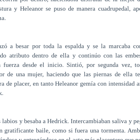
tura y Heleanor se puso de manera cuadrupedal, ap
ma.
zó a besar por toda la espalda y se la marcaba co
ido atributo dentro de ella y continúo con las embe
 fuerza desde el inicio. Sintió, por segunda vez, t
ior de una mujer, haciendo que las piernas de ella 
era de placer, en tanto Heleanor gemía con intensidad a
k.
s labios y besaba a Hedrick. Intercambiaban saliva y pe
 gratificante baile, como si fuera una tormenta. Am
ándose y entregándose en el acto más placentero que po