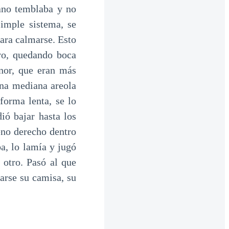
mano temblaba y no
simple sistema, se
para calmarse. Esto
vo, quedando boca
anor, que eran más
una mediana areola
forma lenta, se lo
ió bajar hasta los
eno derecho dentro
a, lo lamía y jugó
 otro. Pasó al que
tarse su camisa, su