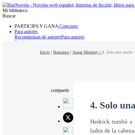
Mi biblioteca
Buscar
PARTICIPA Y GANA
Concurso
Para autores
Recompensas de autores
Para autores
Ranking
Navegar
Inicio
/
Romance
/
Sugar Mommy /
4. Solo una noche
Novelas
Cuentos Cortos
Todos
Romance
Hombre lobo
Mafia
Sistema
Fantasía
Urbano
LG
compartir
4. Solo un
Hedrick tumbó a 
lados de la cabeza