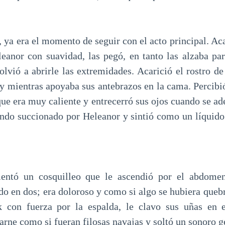
 ya era el momento de seguir con el acto principal. Aca
eanor con suavidad, las pegó, en tanto las alzaba par
olvió a abrirle las extremidades. Acarició el rostro d
 y mientras apoyaba sus antebrazos en la cama. Percibió
ue era muy caliente y entrecerró sus ojos cuando se ad
iendo succionado por Heleanor y sintió como un líquido 
entó un cosquilleo que le ascendió por el abdome
do en dos; era doloroso y como si algo se hubiera quebr
 con fuerza por la espalda, le clavo sus uñas en e
arne como si fueran filosas navajas y soltó un sonoro 