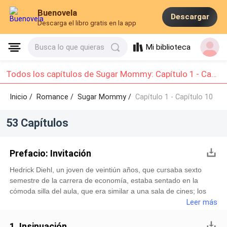
Buenovela
Descargar
Descarga el libro gratis en la app
Mi biblioteca
Busca lo que quieras
Todos los capítulos de Sugar Mommy: Capítulo 1 - Capítulo 10
Inicio /
Romance
/
Sugar Mommy /
Capítulo 1 - Capítulo 10
53 Capítulos
Prefacio: Invitación
Hedrick Diehl, un joven de veintiún años, que cursaba sexto
semestre de la carrera de economía, estaba sentado en la
cómoda silla del aula, que era similar a una sala de cines; los
asientos eran escalonados y el tablero blanco, incrustado en la
Leer más
pared, parecía como el de una gran pantalla de un televisor.
Había heredado los ojos azules claros y el cabello azabache de
1. Insinuación