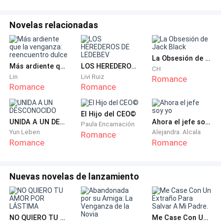
—Ya he llegado —dijo Hedrick. Se sentó en el mueble y
se quitó la mochila.
Novelas relacionadas
—¡Hedrick! Estoy haciendo la cena, ya casi la termino
—respondió su mamá con tono cariñoso.
La Obsesión de Jack Black
Más ardiente que la venganza: reencuentro dulce
LOS HEREDEROS DE LEDEBEV
CH
Lin
Livi Ruiz
Romance
—Hoy saldré con mis compañeros —dijo él,
Romance
Romance
encendiendo la televisión para distraerse un rato—.
No sé si regrese en la noche.
El Hijo del CEO©
UNIDA A UN DESCONOCIDO
Ahora el jefe soy yo
Paula Encarnación
—¿Qué? —Hanna Diehl, ese era el nombre de su amada
Yun Leben
Alejandra. Alcala
Romance
Romance
Romance
madre, quien salió de la cocina, al escuchar alarmada
lo que había dicho su único hijo. Llevaba puesto un
vestido holgado color gris y el cabello azabache, lo
Nuevas novelas de lanzamiento
tenía amarrado en una cola de caballo—. Recuerda
que mañana vendrá una amiga mía y se estará
hospedando por una larga temporada en la casa.
NO QUIERO TU AMOR POR LÁSTIMA
Me Case Con Un Extraño Para Salvar A Mi Padre.