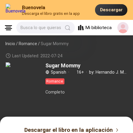
Buenovela
Descargar
Descarga el libro gratis en la app
Mi biblioteca
Busca lo que quieras
Inicio /
Romance
/
Sugar Mommy
Last Updated: 2022-07-24
Sugar Mommy
Spanish
·
16+
·
by: Hernando J. Mendoza
Romance
Completo
Descargar el libro en la aplicación