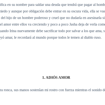
acrifica en su nombre para saldar una deuda que tendrá que pagar al h
miedo y aunque por obligación debe entrar en su oscura vida, ella se v
ra del hijo de un hombre poderoso y cruel que no dudaría en asesinarla 
s, el amor entre ellos va creciendo y poco a poco Jasha deja de verla co
ando Irina nuevamente debe sacrificar todo por salvar a los que ama, s
eyó amar, le recordará al mundo porque todos le temen al diablo ruso.
1. ADIÓS AMOR
 ronca, sus manos sostenían mi rostro con fuerza mientras el sonido de