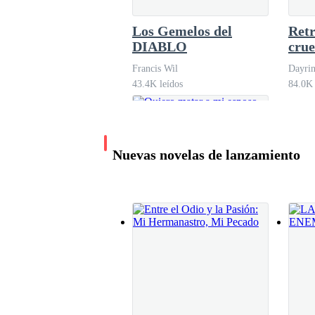
¡AYUDA POR FAVOR!
Los Gemelos del
Retr
DIABLO
crue
Escuché el correteo de personas tras el lugar 
Francis Wil
Dayri
pedir ayuda, estaba suplicando, hasta que me c
43.4K leídos
84.0K 
—¡Quieta! —ordenó uno de ellos.
Nuevas novelas de lanzamiento
—¡Ayu… ¡Ayúdame, por favor! —Una cosa era cier
comencé a sentirme mareada y débil.
—De rodillas —una nueva orden. El tipo no dej
Quiero matar a mi
esposo
—Por favor —le suplique. Pero este se acercó c