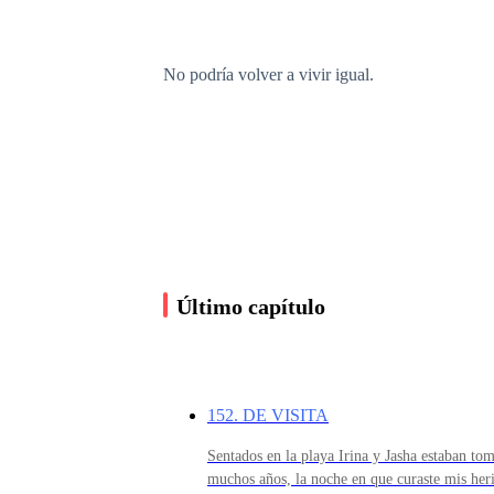
No podría volver a vivir igual.
No sin Jasha.
Puse mi frente sobre la suya y le di un último
ellas.
Último capítulo
—Per… Per… —el llanto no me dejaba hablar—. 
dudes de mi amor por ti.
152. DE VISITA
Sentados en la playa Irina y Jasha estaban
—Irina, yo no…
muchos años, la noche en que curaste mis he