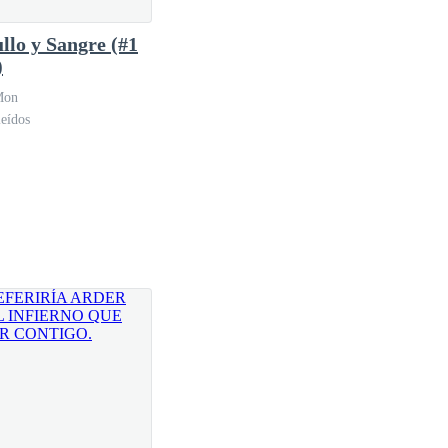
llo y Sangre (#1
)
uerpo y volví a gritar. En ningún momento paré de
Mon
eídos
olor, de malestar era real. No estaba bien,