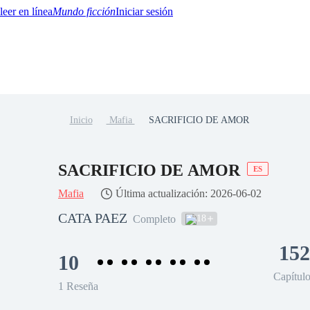
Mundo ficción
Iniciar sesión
Inicio
Mafia
SACRIFICIO DE AMOR
BTQ+
YA/TEEN
Paranormal
Misterio/Thriller
Oriental
Juegos
Historia
MM
SACRIFICIO DE AMOR
ES
Mafia
Última actualización: 2026-06-02
CATA PAEZ
18
Completo
152
10
Capítul
1 Reseña