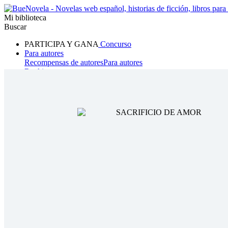
Mi biblioteca
Buscar
PARTICIPA Y GANA
Concurso
Para autores
Recompensas de autores
Para autores
Ranking
Navegar
Novelas
Cuentos Cortos
Todos
Romance
Hombre lobo
Mafia
Sistema
Fantasía
Urbano
LG