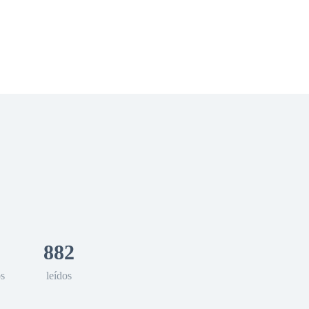
 Romance
Sci-Fi
Guerra
Otros
882
os
leídos