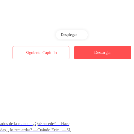
Desplegar
Descargar
Siguiente Capítulo
 beso, sintiendo como mi pecho dolía, las lágrimas me estaban superand
Perdoname Jasha —estaba confundido por mis palabras y el dolor que
 tomados de la mano.—¿Qué sucede? —Hace
ridas, ¿lo recuerdas? —Cuándo Eric...—Sí,