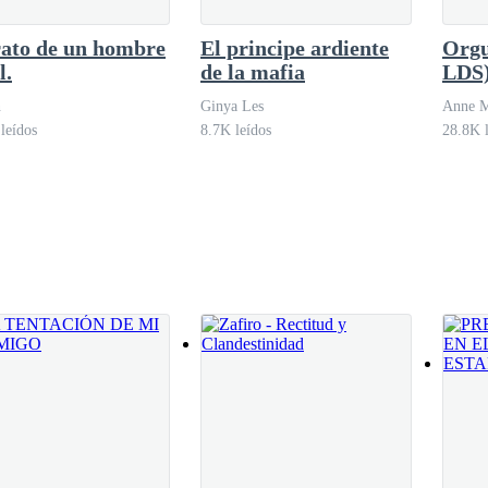
ato de un hombre
El principe ardiente
Orgu
l.
de la mafia
LDS
que estaba escondida. Me puse de pie con mis manos a los lados de mi c
n
Ginya Les
Anne 
rucé con 3 hombres, ninguno de ellos dejaba de apuntarme.
leídos
8.7K leídos
28.8K l
ta, yo estaba actuando espléndidamente, pero la sensación física de d
aba de apuntar directo a mi pecho.
on cautela y me obligó a arrodillarme.