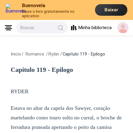
Buenovela
Baixar
Baixe o livro gratuitamente no
aplicativo
Minha biblioteca
Buscar...
Inicio
/
Romance
/
Ryder
/
Capitulo 119 - Epilogo
Capitulo 119 - Epilogo
RYDER
Estava no altar da capela dos Sawyer, coração
martelando como touro solto no curral, o broche de
ferradura prateada apertando o peito da camisa