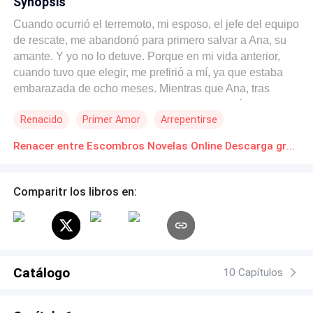
Synopsis
Cuando ocurrió el terremoto, mi esposo, el jefe del equipo
de rescate, me abandonó para primero salvar a Ana, su
amante. Y yo no lo detuve. Porque en mi vida anterior,
cuando tuvo que elegir, me prefirió a mí, ya que estaba
embarazada de ocho meses. Mientras que Ana, tras
haber esperado la ayuda que yo obtuve, murió asfixiada
Renacido
Primer Amor
Arrepentirse
bajo los escombros de una réplica. Sin embargo, el día
de mi parto, él me arrastró hasta la tumba de Ana. —
Renacer entre Escombros Novelas Online Descarga gratuita de PDF
¿Duele, Alicia? —preguntó mientras yo me retorcía de
dolor en el suelo, pidiéndole ayuda—. ¡Ana sufrió mil
veces más bajo esos escombros! Miré a mi esposo, ahora
Comparitr los libros en:
convertido en un extraño poseído por la furia,
sintiéndome incapaz de reconocer al hombre que tanto
había amado. —¡Tú estabas en zona segura! —rugió—.
¡Usaste tu embarazo para evitar que yo la rescatara!
¡Todo el dolor que sufrió Ana, ahora lo sufrirás en carne
Catálogo
10 Capítulos
propia! Me obligó a postrarme ante la foto de Ana,
golpeando mi frente contra la lápida, mientras la sangre