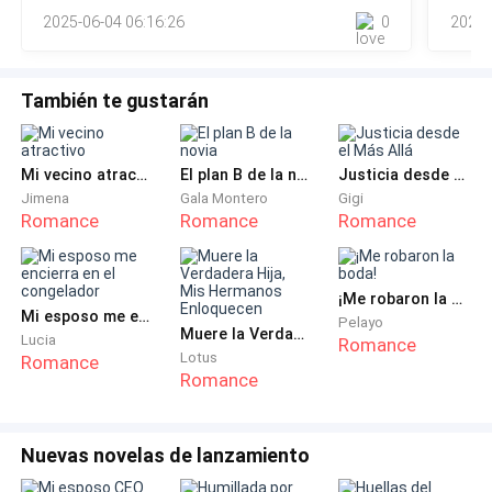
2025-06-04 06:16:26
0
2026-
risa amarga brotó de mis labios. A mi alrededor
También te gustarán
Mi vecino atractivo
El plan B de la novia
Justicia desde el Más Allá
Jimena
Gala Montero
Gigi
Romance
Romance
Romance
¡Me robaron la boda!
Mi esposo me encierra en el congelador
Pelayo
Muere la Verdadera Hija, Mis Hermanos Enloquecen
Lucia
Romance
Lotus
Romance
Romance
Nuevas novelas de lanzamiento