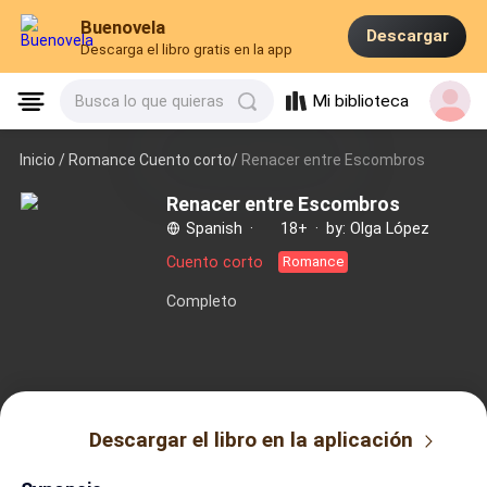
Buenovela
Descargar
Descarga el libro gratis en la app
Mi biblioteca
Busca lo que quieras
Inicio /
Romance Cuento corto/
Renacer entre Escombros
Renacer entre Escombros
Spanish
·
18+
·
by: Olga López
Cuento corto
Romance
Completo
Descargar el libro en la aplicación