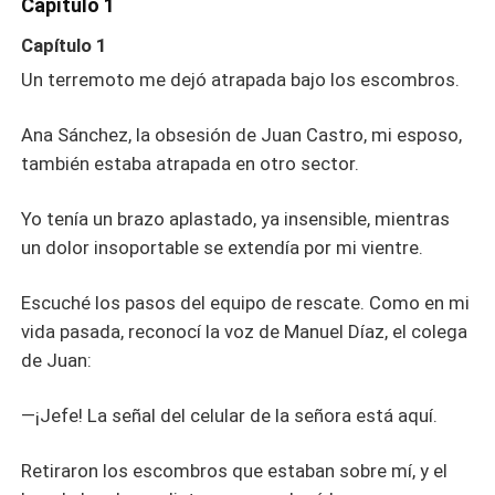
se extendía como un manto escarlata. Morí desangrada
Capítulo 1
en la sala de parto. Al abrir los ojos, había regresado al
Capítulo 1
día del terremoto. Y viendo esto, decidí que, esta vez, ni
mi hijo ni yo dependeríamos de él.
Un terremoto me dejó atrapada bajo los escombros.
Ana Sánchez, la obsesión de Juan Castro, mi esposo,
también estaba atrapada en otro sector.
Yo tenía un brazo aplastado, ya insensible, mientras
un dolor insoportable se extendía por mi vientre.
Escuché los pasos del equipo de rescate. Como en mi
vida pasada, reconocí la voz de Manuel Díaz, el colega
de Juan:
—¡Jefe! La señal del celular de la señora está aquí.
Retiraron los escombros que estaban sobre mí, y el