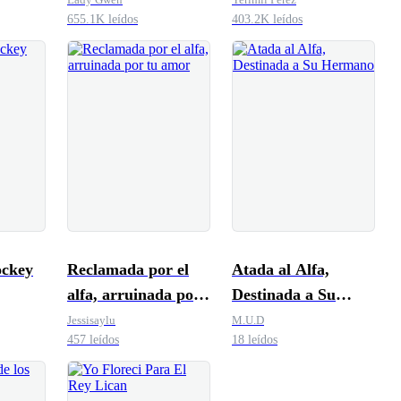
655.1K leídos
403.2K leídos
ockey
Reclamada por el
Atada al Alfa,
alfa, arruinada por
Destinada a Su
tu amor
Hermano
Jessisaylu
M.U.D
457 leídos
18 leídos