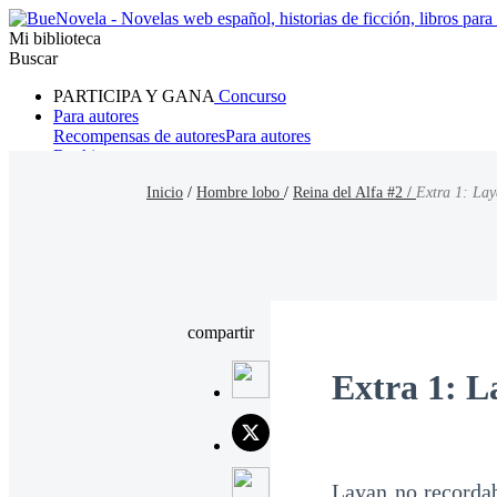
Mi biblioteca
Buscar
PARTICIPA Y GANA
Concurso
Para autores
Recompensas de autores
Para autores
Ranking
Navegar
Inicio
/
Hombre lobo
/
Reina del Alfa #2 /
Extra 1: Lay
Novelas
Cuentos Cortos
Todos
Romance
Hombre lobo
Mafia
Sistema
Fantasía
Urbano
LG
compartir
Extra 1: La
Layan no recordab