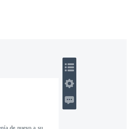
 Romance
Sci-Fi
Guerra
Otros
enía de nuevo a su