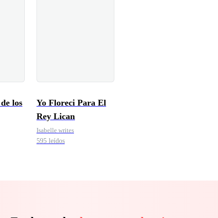
de los
Yo Floreci Para El
Rey Lican
Isabelle writes
595 leídos