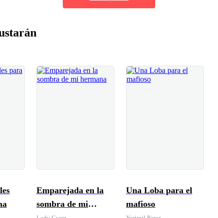
ustarán
les
Emparejada en la
Una Loba para el
na
sombra de mi
mafioso
hermana
Lady Gwen
Yerimil Perez