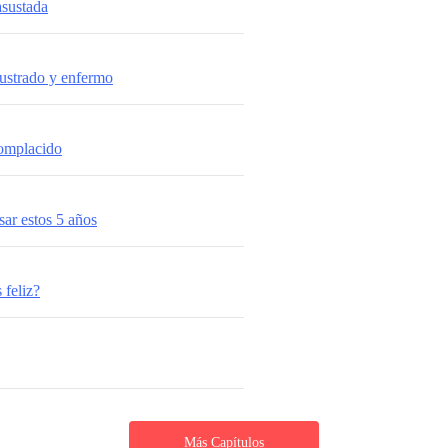
asustada
rustrado y enfermo
complacido
ar estos 5 años
 feliz?
Más Capítulos