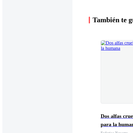
También te g
Dos alfas crue
para la huma
Federica Navarro