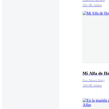
291.9K leídos
Mi Alfa de H
Eve Above Story
160.0K leídos