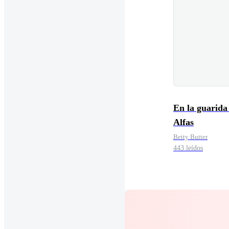
En la guarida 
Alfas
Betty Butter
443 leídos