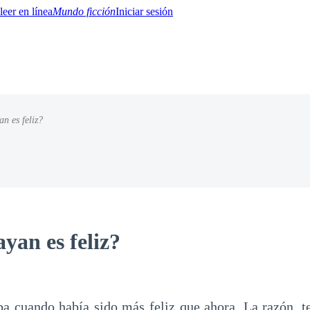
Mundo ficción
Iniciar sesión
an es feliz?
BTQ+
YA/TEEN
Paranormal
Misterio/Thriller
Oriental
Juegos
Historia
MM
yan es feliz?
a cuando había sido más feliz que ahora. La razón, t