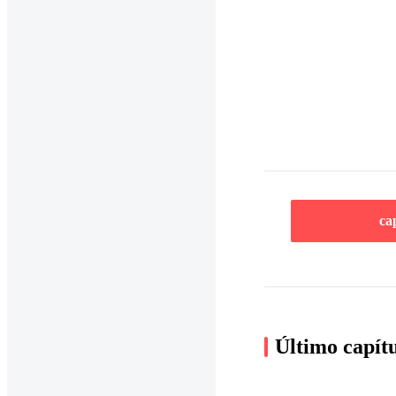
ca
Último capít