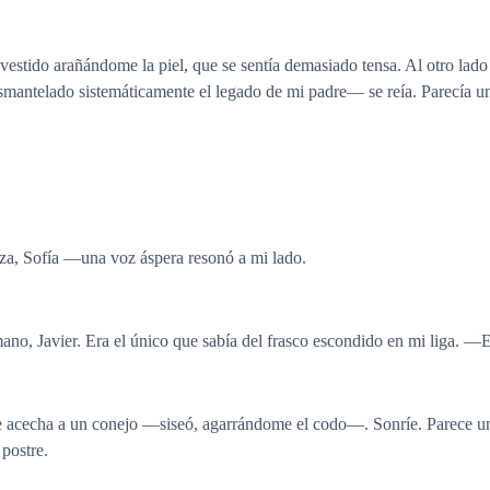
l vestido arañándome la piel, que se sentía demasiado tensa. Al otro la
antelado sistemáticamente el legado de mi padre— se reía. Parecía u
za, Sofía —una voz áspera resonó a mi lado.
no, Javier. Era el único que sabía del frasco escondido en mi liga. —E
acecha a un conejo —siseó, agarrándome el codo—. Sonríe. Parece una 
 postre.