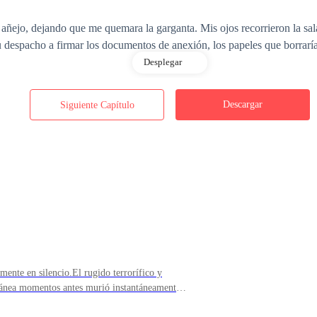
ñejo, dejando que me quemara la garganta. Mis ojos recorrieron la sala
su despacho a firmar los documentos de anexión, los papeles que borrarí
Desplegar
Descargar
Siguiente Capítulo
pá se detenía y luego pidió una toalla. No voy a dejar que firme esos 
te en silencio.El rugido terrorífico y
s pasillos de la hacienda North Ridge eran fríos, forrados de retratos d
ránea momentos antes murió instantáneamente,
tico que estaba segura podía escuchar cada cambiaformas del edificio. 
. Su pecho ancho y manchado de sudor subía y