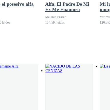
 el posesivo alfa
Alfa, El Padre De Mi
Mi l
Ex Me Enamoró
mon
 brusquedad.
n
Melanie Fraser
Yerimil
 leídos
184.5K leídos
126.3K
os y depredadores. Se detuvo a centímetros de distancia. El aire entre 
eléctrica que me puso los vellos de punta.
do la mano. Sus dedos rozaron mi mandíbula y una descarga de electri
a donde me había tocado. Sus ojos se abrieron, pasando de un chocolate
no.