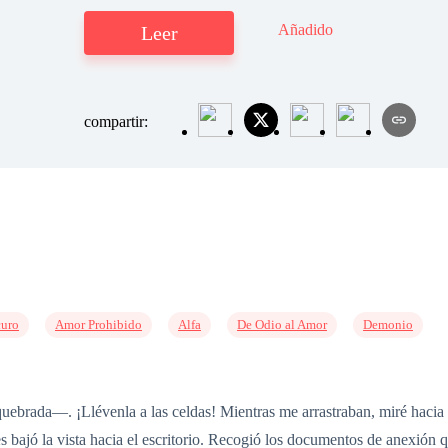
Añadido
Leer
compartir:
uro
Amor Prohibido
Alfa
De Odio al Amor
Demonio
ebrada—. ¡Llévenla a las celdas! Mientras me arrastraban, miré hacia a
 bajó la vista hacia el escritorio. Recogió los documentos de anexión q