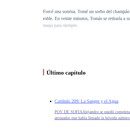
Forcé una sonrisa. Tomé un sorbo del champán a
roble. En veinte minutos, Tomás se retiraría a 
mapa para siempre.
—Voy a entrar —susurré.
—Sofía…
Último capítulo
—Él lo mató, Javier. Miró cómo el corazón de pa
Capítulo 209: La Sangre y el Agua
POV DE SOFIAAlejandro se quedó completamen
Me escabullí antes de que pudiera protestar. Lo
atronador que había llenado la bóveda subter
me golpeaba las costillas como un tambor frené
colapsando en un silencio pesado y sofocante
temblando al aferrar el pomo de latón.