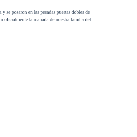
 y se posaron en las pesadas puertas dobles de
an oficialmente la manada de nuestra familia del
papeles.
e hombres severos con ojos de pedernal. El corazón
Llegué a la puerta del despacho, con la mano