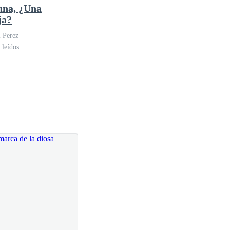
una, ¿Una
ja?
 Perez
 leídos
nosotros se cargó de un calor repentino y violento.
cidad pura me recorrió la columna.
 oscuro a un dorado fundido y brillante.