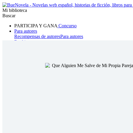
Mi biblioteca
Buscar
PARTICIPA Y GANA
Concurso
Para autores
Recompensas de autores
Para autores
Ranking
Navegar
Novelas
Cuentos Cortos
Todos
Romance
Hombre lobo
Mafia
Sistema
Fantasía
Urbano
LG