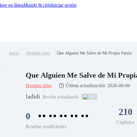
Mundo ficción
Iniciar sesión
Inicio
Hombre lobo
Que Alguien Me Salve de Mi Propia Pareja
BTQ+
YA/TEEN
Paranormal
Misterio/Thriller
Oriental
Juegos
Historia
MM
Que Alguien Me Salve de Mi Propi
Hombre lobo
Última actualización: 2026-08-06
ladidi
16
Recién actualizado
210
0
Capítulos
Reseñas insuficientes