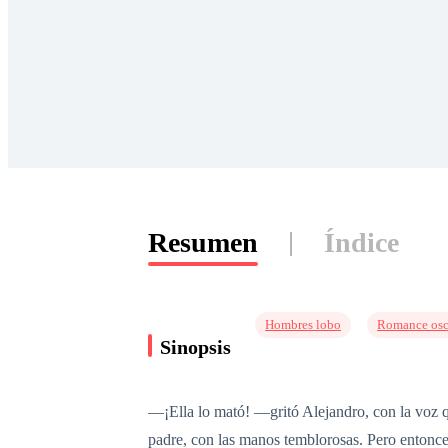
Resumen
Índice
Hombres lobo
Romance osc
Sinopsis
—¡Ella lo mató! —gritó Alejandro, con la voz qu
padre, con las manos temblorosas. Pero entonces