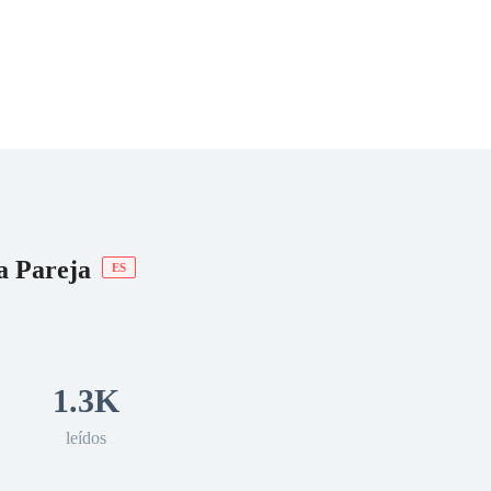
 Romance
Sci-Fi
Guerra
Otros
a Pareja
ES
1.3K
leídos