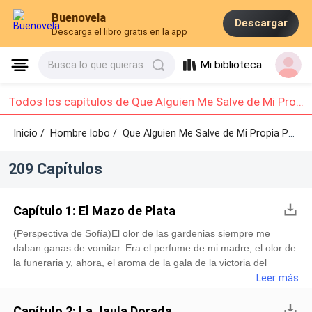
Buenovela
Descargar
Descarga el libro gratis en la app
Mi biblioteca
Busca lo que quieras
Todos los capítulos de Que Alguien Me Salve de Mi Propia Pareja: Capítulo 1 - Capítulo 10
Inicio /
Hombre lobo
/
Que Alguien Me Salve de Mi Propia Pareja /
209 Capítulos
Capítulo 1: El Mazo de Plata
(Perspectiva de Sofía)El olor de las gardenias siempre me
daban ganas de vomitar. Era el perfume de mi madre, el olor de
la funeraria y, ahora, el aroma de la gala de la victoria del
Alfa.Estaba junto a la mesa del bufé, con la seda del vestido
Leer más
arañándome la piel, que se sentía demasiado tensa. Al otro lado
del salón de baile, Tomás Montoya —Alfa de la Manada North
Capítulo 2: La Jaula Dorada