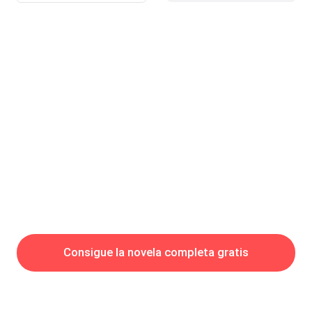
los pantalones, y sale de ellos de una patada y abre el cajón, y
está completamente desnudo bajo la luz gris de la tarde que
entra por las cortinas, y lo miro como se mira algo con lo que no
esperabas encontrarte — su espalda primero, las tres líneas de
garras de ayer aún levantadas y rosadas en su omóplato
izquierdo, luego toda la longitud de su miembro c
Consigue la novela completa gratis