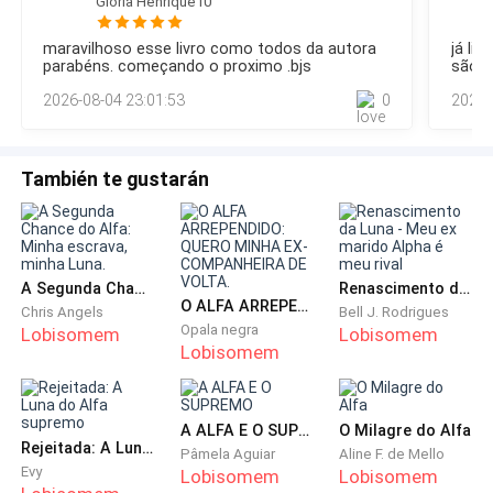
Gloria Henrique10
maravilhoso esse livro como todos da autora
já li
Ele tinha razão em estar com raiva.
parabéns. começando o proximo .bjs
são m
2026-08-04 23:01:53
0
2026-
***
Horas antes
También te gustarán
Ele me encontrou antes da prova, no vestiário
masculino. Como sempre, não se importou com
formalidades. Apenas entrou, me puxou pelo braço e
A Segunda Chance do Alfa: Minha escrava, minha Luna.
Renascimento da Luna - Meu ex marido Alpha é meu rival
me arrastou para um corredor menos movimentado.
O ALFA ARREPENDIDO: QUERO MINHA EX-COMPANHEIRA DE VOLTA.
Chris Angels
Bell J. Rodrigues
Opala negra
Lobisomem
Lobisomem
Lobisomem
O olhar dele estava diferente.
Bruto. Afiado.
Cheio de raiva.
A ALFA E O SUPREMO
O Milagre do Alfa
Rejeitada: A Luna do Alfa supremo
Pâmela Aguiar
Aline F. de Mello
—
Você sabia.
— A voz de Karev saiu num sussurro
Evy
Lobisomem
Lobisomem