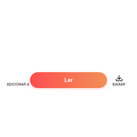
— Porque eu não sabia como... — minha voz saiu mais
fraca do que eu gostaria.
Ele passou as mãos pelos cabelos, exasperado.
—
Merda, Mallory. Você era a única pessoa em quem
eu confiava de verdade nesse lugar.
A única.
Cada palavra era uma lâmina rasgando algo dentro de
Ler
mim.
ADICIONAR A
BAIXAR
—
Eu confiei em você.
Aquelas palavras
pesaram mais que um soco
.
Hot Genres
Eu tentei me aproximar, mas ele recuou.
Romance
Recursos