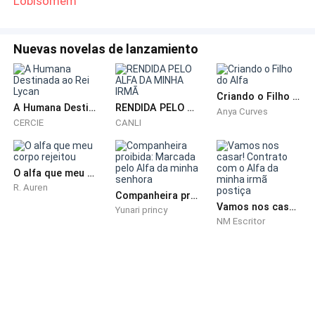
Lobisomem
cortante.
Meu coração disparou.
Nuevas novelas de lanzamiento
— Karev, me escuta...
Criando o Filho do Alfa
—
Você sabia e nunca me disse!
— Ele deu um passo
A Humana Destinada ao Rei Lycan
RENDIDA PELO ALFA DA MINHA IRMÃ
Anya Curves
CERCIE
CANLI
para trás, como se minha presença o machucasse. —
Quanto tempo, Mal? Quanto tempo você ficou
olhando na minha cara, fingindo que nada estava
O alfa que meu corpo rejeitou
acontecendo, sabendo quem ele era?
R. Auren
Companheira proibida: Marcada pelo Alfa da minha senhora
Vamos nos casar! Contrato com o Alfa da minha irmã postiça
Yunari princy
Engoli em seco.
NM Escritor
— Eu queria te contar.
—
Então por que não contou?!
— O verde dos seus
olhos queimava. Intenso.
Ferido.