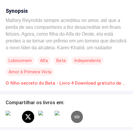
Synopsis
Mallory Reynolds sempre acreditou no amor, até que a
perda de seu companheiro a fez desacreditar em finais
felizes. Agora, como filha do Alfa do Oeste, ela está
prestes a se tornar um prêmio em um torneio que decidirá
o novo líder da alcateia. Karev Khalid, um nadador
prodígio que cresceu sem saber sua verdadeira origem,
Lobisomem
Alfa
Beta
Independente
descobre que é filho de Gabriel Dixon, o temido Beta do
Alfa Supremo, e que carrega em suas veias algo mais do
Amor à Primeira Vista
que sangue humano. Ao conhecer Mallory, seu destino se
entrelaça ao dela de maneira irreversível, mas quando
O filho secreto do Beta - Livro 4 Download gratuito de Novelas Online em PDF
ela se oferece como sacrifício para evitar uma guerra,
Karev se vê diante do maior desafio de sua vida. Ele
Compartilhar os livros em:
precisará enfrentar lobos experientes, provar seu valor e
mostrar a Mallory que não importa o que ela pense — ela
já é dele. Mas será que o amor pode sobreviver quando o
passado, os segredos e o orgulho tentam separá-los?