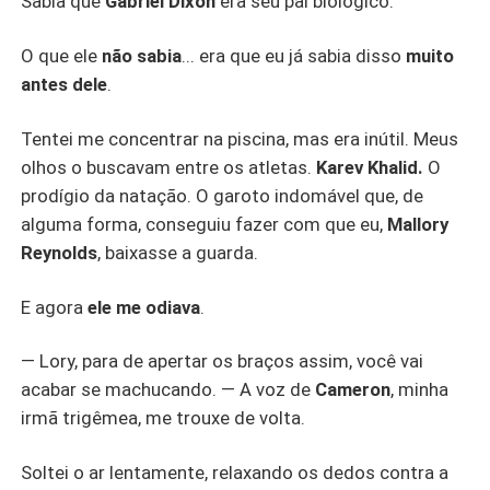
Sabia que
Gabriel Dixon
era seu pai biológico.
O que ele
não sabia
... era que eu já sabia disso
muito
antes dele
.
Tentei me concentrar na piscina, mas era inútil. Meus
olhos o buscavam entre os atletas.
Karev Khalid.
O
prodígio da natação. O garoto indomável que, de
alguma forma, conseguiu fazer com que eu,
Mallory
Reynolds
, baixasse a guarda.
E agora
ele me odiava
.
— Lory, para de apertar os braços assim, você vai
acabar se machucando. — A voz de
Cameron
, minha
irmã trigêmea, me trouxe de volta.
Soltei o ar lentamente, relaxando os dedos contra a