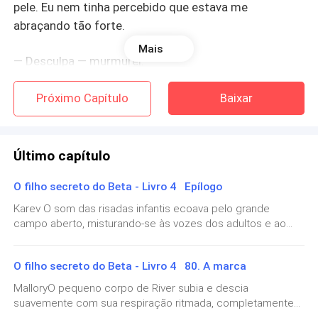
pele. Eu nem tinha percebido que estava me
abraçando tão forte.
Mais
— Desculpa — murmurei.
Cameron me olhou de lado, sua expressão
Próximo Capítulo
Baixar
suavizando.
— Ele vai voltar para falar com você.
Último capítulo
Não tive coragem de responder.
O filho secreto do Beta - Livro 4 Epílogo
Karev O som das risadas infantis ecoava pelo grande
A verdade era que eu
não sabia
se queria que ele
campo aberto, misturando-se às vozes dos adultos e ao
murmúrio distante da floresta que cercava o território do
voltasse.
Não porque não me importava — pelo
Oeste. O ar estava carregado de energia, de algo antigo e
contrário.
Mas porque quando Karev olhou nos meus
O filho secreto do Beta - Livro 4 80. A marca
poderoso, como se a própria terra reconhecesse o
olhos depois daquela revelação,
eu vi algo que nunca
momento histórico que estava prestes a acontecer.
MalloryO pequeno corpo de River subia e descia
quis ver ali
.
Respirei fundo, deixando meus olhos passearem por tudo
suavemente com sua respiração ritmada, completamente
ao meu redor. O dia estava perfeito. O céu azul sem nuvens,