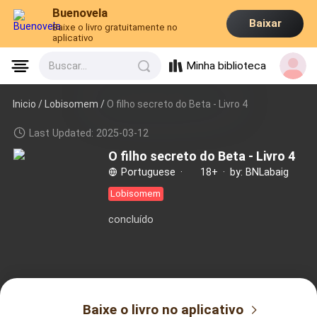
Buenovela
Baixar
Baixe o livro gratuitamente no
aplicativo
Minha biblioteca
Buscar...
Inicio /
Lobisomem
/
O filho secreto do Beta - Livro 4
Last Updated: 2025-03-12
O filho secreto do Beta - Livro 4
Portuguese
·
18+
·
by: BNLabaig
Lobisomem
concluído
Baixe o livro no aplicativo