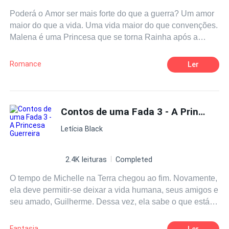
Luna da matilha Escarlate. Sentindo-se traída e sem
Poderá o Amor ser mais forte do que a guerra? Um amor
escolha Selena aceita viver temporariamente na casa de
maior do que a vida. Uma vida maior do que convenções.
Flavio em troca de poder participar do torneio. A conexão
Malena é uma Princesa que se torna Rainha após a
entre eles se intensifica, mas ela decide fugir após vencer
terrível perda dos pais. Como primeira mulher a assumir o
a competição e ser publicamente reconhecida como
reino ela tem inúmeros desafios para enfrentar, entre
Luna.
Romance
Ler
eles, aprender a lutar com seu amigo de infância, Aron.
Dessa relação surge um sentimento inesperado, mas
nada será fácil no caminho dessa Rainha. Lutas,
desavenças, desventuras, tragédias e saudades se
Contos de uma Fada 3 - A Princesa Guerreira
entrelaçarão, fazendo com que Malena precise ser mais
Letícia Black
forte do que imaginava. Reinar não será fácil, e vencer as
barreiras de ser quem é, também não! Deverá escolher
um caminho a seguir: mudar sua vida ou honrar seus
2.4K leituras
Completed
antepassados? A resposta para essa e outras perguntas,
O tempo de Michelle na Terra chegou ao fim. Novamente,
estará nesta emocionante aventura pela história de
ela deve permitir-se deixar a vida humana, seus amigos e
Regnaturi.
seu amado, Guilherme. Dessa vez, ela sabe o que está
deixando e para onde está indo e seu coração se sente
leve por ter feito tudo o que podia. Voltar para casa não
Fantasia
Ler