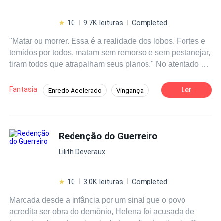
10
9.7K leituras
Completed
"Matar ou morrer. Essa é a realidade dos lobos. Fortes e
temidos por todos, matam sem remorso e sem pestanejar,
tiram todos que atrapalham seus planos." No atentado à
vila dos lobos das Trevas, há os que sofreram,
agonizando, durante o ataque dos Kassios e os
Fantasia
Ler
Enredo Acelerado
Vingança
observadores do lado de fora, os deuses acima dos céus
Aventura
Contemporâneo
e todas as criaturas mágicas do mundo sobrenatural.
Angel foi vítima do atentado em sua alcateia, como única
sobrevivente, e ainda por cima criança, a mulher vagou
Redenção do Guerreiro
por anos sentindo suas cicatrizes pinicarem em suas
Lilith Deveraux
costas como se a lembrassem do seu maior objetivo de
vida: Vingança. No entanto, não é só Angel quem busca
por vingança. Prometendo a si mesma, Angel nunca
10
3.0K leituras
Completed
esqueceu dos lobos que atacaram sua vila e ela não
Marcada desde a infância por um sinal que o povo
descansará enquanto não colocasse suas mãos em casa
acredita ser obra do demônio, Helena foi acusada de
um. — Para todos aqueles que fizeram pingar sangue em