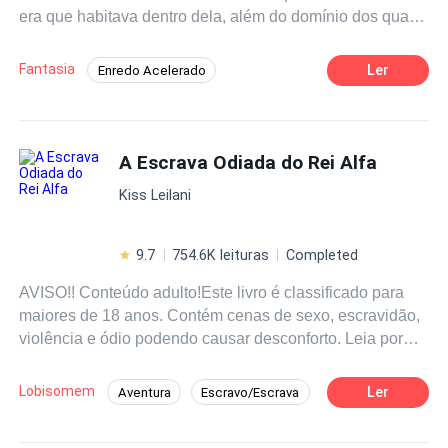
era que habitava dentro dela, além do domínio dos quatro
elementos, uma força poderosa chamada espírito, que
não só podia controlar elementos, mas tudo e todos ao
Fantasia
Ler
Enredo Acelerado
seu redor. Para o bem ou para o mal. Moira terá que se
Guerreiro/Guerreira
Universo Paralelo
unir ao guerreiro Yan Cael para destruir definitivamente a
bruxa vermelha e ainda descobrir que o amor nasce onde
Bruxo/Bruxa
Habilidade Especial
a gente menos espera - nas guerras. Qual escolha Moira
A Escrava Odiada do Rei Alfa
Ação
Aventura
Realeza
irá fazer? O que o destino reserva para ela e os
Kiss Leilani
guerreiros?
9.7
754.6K leituras
Completed
AVISO!! Conteúdo adulto!Este livro é classificado para
maiores de 18 anos. Contém cenas de sexo, escravidão,
violência e ódio podendo causar desconforto. Leia por
sua própria conta e risco.******* O Rei Lucien a odeia
mais do que tudo no mundo, porque ela é a filha do Rei
Lobisomem
Ler
Aventura
Escravo/Escrava
que matou sua família, escravizou a ele e seu povo. Ele
Alfa
Realeza
Ação
fez dela sua escrava. Ele a possuiu, e a fez pagar por