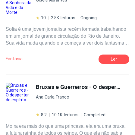
realeza em forma de um valente marciano, que tem como
dever tomá-la, para não deixa-la sucumbir a profecia da
bruxa aos seus companheiros de luta.
10
2.8K leituras
Ongoing
Sofia é uma jovem jornalista recém formada trabalhando
em um jornal de grande circulação do Rio de Janeiro.
Sua vida muda quando ela começa a ver dois fantasmas
de guerreiros anglos. Um deles, Wulfgar, é
particularmente charmoso e faz com que ela descubra
Fantasia
Ler
muito mais do que um passado como uma poderosa
senhora com poder de vida e de morte, mas também , o
amor.
Bruxas e Guerreiros - O despertar do espírito
Ana Carla Franco
8.2
10.1K leituras
Completed
Moira era mais do que uma princesa, ela era uma bruxa,
a futura rainha de todos os reinos. O que ela não sabia