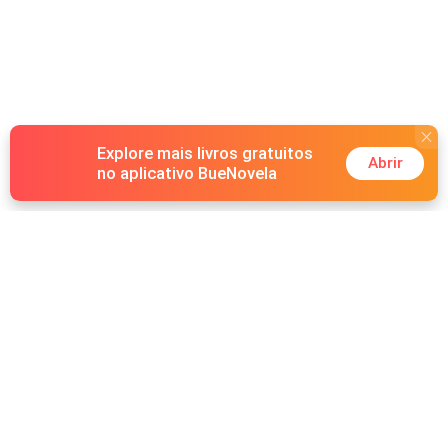
Explore mais livros gratuitos
Abrir
no aplicativo BueNovela
Hot Genres
Romance
Recursos
Lobisomem
Palavras-chave
Redes sociais
Máfia