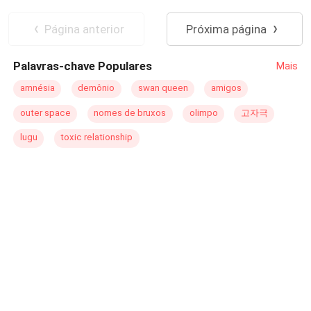
tudo que o pai dela fez. E o pai dela fez muitas coisasUm
Enredo Acelerado
Guerreiro/Guerreira
rei que combate a insanidade todos os dias, um rei que
Vingança
Página anterior
Próxima página
detesta ser tocado, um rei que não tem dormido bem nos
últimos quinze anos. Um rei que não consegue ter um
Palavras-chave Populares
Mais
herdeiro para seu trono. Ah, ele fará com que ela pague.
Mas a princesa Danika não é nada parecida com seu pai.
amnésia
demônio
swan queen
amigos
Ela é diferente dele. Muito diferente. E ele percebeu isso
outer space
nomes de bruxos
olimpo
고자극
com o passar do tempo.********* Um amor que surgiu de
um ódio profundamente enraizado. O que o destino
lugu
toxic relationship
reserva para estes dois? Vocês estão interessados nesta
aventura tanto quanto eu? Então, apertem seus cintos.
Vamos embarcar em uma viagem cheia de surpresas!