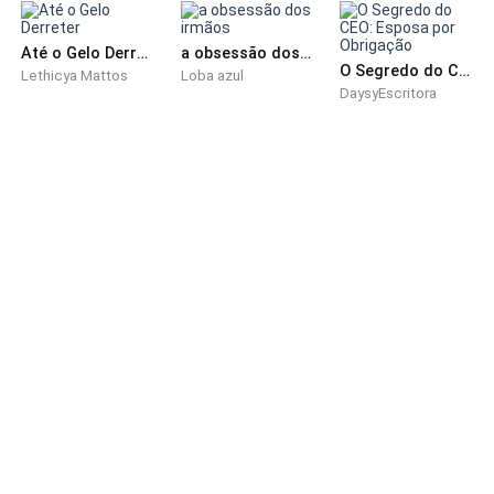
- Você está bem? - me perguntou vindo em minha
direção.
Até o Gelo Derreter
a obsessão dos irmãos
​O Segredo do CEO: Esposa por Obrigação
Lethicya Mattos
Loba azul
Eu assenti.
DaysyEscritora
- Cara, você está pálida!
- Não comi nada desde ontem. - menti. - Deve ser
isso.
Sabia que o motivo estava parado há uns quatro
metros dali, nada a ver com a comida, porém muito
comestível. Hm... Não! O que estou pensando? Desviei
meus olhos para Franciellen, desejando sair dali o
mais depressa possível. Quando estavam prontas eu
as segui do modo como havia planejado, evitando
qualquer espiada para o lugar onde eu o vira. Evitando
uma espiada para qualquer lugar, já que eu olhava para