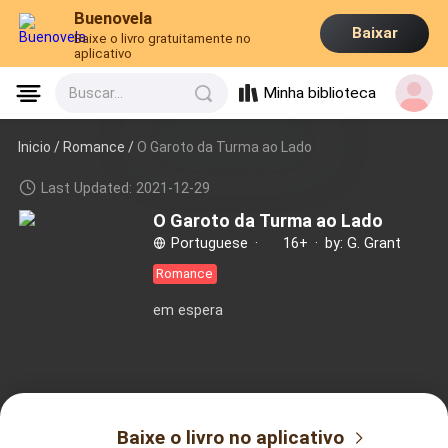
Buenovela
Baixar
Baixe o livro gratuitamente no
aplicativo
Minha biblioteca
Buscar...
Inicio /
Romance
/
O Garoto da Turma ao Lado
Last Updated: 2021-12-29
O Garoto da Turma ao Lado
Portuguese
·
16+
·
by: G. Grant
Romance
em espera
Baixe o livro no aplicativo