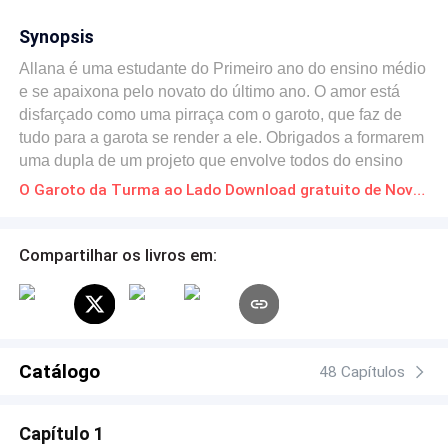
Synopsis
Allana é uma estudante do Primeiro ano do ensino médio
e se apaixona pelo novato do último ano. O amor está
disfarçado como uma pirraça com o garoto, que faz de
tudo para a garota se render a ele. Obrigados a formarem
uma dupla de um projeto que envolve todos do ensino
médio, aprendem a conviver juntos. Até Allana se
O Garoto da Turma ao Lado Download gratuito de Novelas Online em PDF
envolver com pessoas erradas e se tornar vitima da
violência gratuita deles. Luan lutará para a tirar dessa
vida e a trazer de volta como a conheceu.
Compartilhar os livros em:
Catálogo
48 Capítulos
Capítulo 1