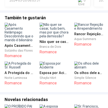
orgulhosa demais para mostrar meu lado fraco para
2024-05-26 08:05:51
0
2022-
qualquer um.
También te gustarán
Até mesmo para ela.
- Não. Estou bem. - dei um pequeno sorriso e ela
Rancor Rejeição e Arrependimento
alisou minha bochecha com um olhar compreensivo.
Aqua Summers
Não quer se casar, tudo bem, mas por que chora pela demissão?
Dando as costas para mim, ela foi em direção às
Romance
Após Casamento Relâmpago: Descobrindo que o marido é bilionário
Branca de Dois
cabines, me deixando sozinha com algumas alunas
Solzinho das Flores
Romance
Romance
mais novas e barulhentas.
Dei espaço para elas e me movi até o lado da porta.
A Protegida do Sr. Russell
Esposa por Acidente
Os olhos dele abriram
Queria dar apenas uma espiada para me certificar de
Noite Luminosa
Shayla HArt
Simple Silence
que o caminho estava limpo. Talvez pudesse correr
Romance
Romance
Romance
até a sala sem topar com aquele ser que me
assombrava desde o inicio do ano letivo, há três
Novelas relacionadas
meses.