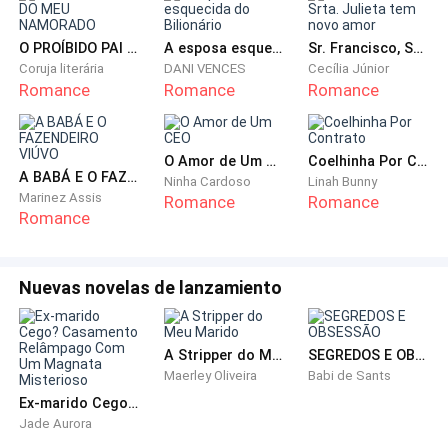
Com cuidado para parecer apenas um espio curioso e
entediado, deixei me mostrar na porta. Senhor!
O PROÍBIDO PAI DO MEU NAMORADO
A esposa esquecida do Bilionário
Sr. Francisco, Srta. Julieta tem novo amor
Minhas pernas ficaram bambas e meu coração
Coruja literária
DANI VENCES
Cecília Júnior
Romance
Romance
Romance
disparou para minha garganta.
Lá estava ele. Apoiando as costas na parede oposta
O Amor de Um CEO
Coelhinha Por Contrato
ao banheiro, olhando para mim com um sorriso
A BABÁ E O FAZENDEIRO VIÚVO
Ninha Cardoso
Linah Bunny
divertido e cafajeste. O cabelo loiro bagunçado, os
Marinez Assis
Romance
Romance
Romance
braços cruzados na frente do corpo que, eu jurava
deveria ser muito gostoso, mas não sabia por culpa
daquela jaqueta de couro negro. Voltei para dentro do
Nuevas novelas de lanzamiento
banheiro, traçando meu plano de me esconder
discretamente atrás de minha amigas enquanto
passávamos por ele. Tamires secava as mãos que
A Stripper do Meu Marido
SEGREDOS E OBSESSÃO
tinha lavado em sua calça jeans e me olhava
Maerley Oliveira
Babi de Sants
preocupada.
Ex-marido Cego? Casamento Relâmpago Com Um Magnata Misterioso
Jade Aurora