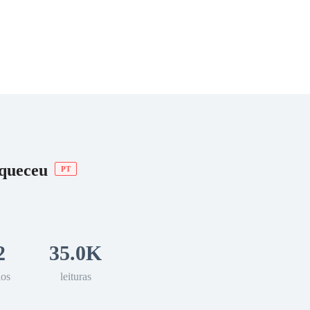
 Romance
Sci-Fi
Guerra
Otros
queceu
PT
2
35.0K
los
leituras