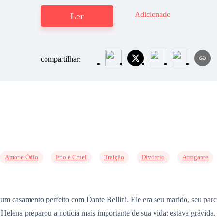
Adicionado
Ler
compartilhar:
Amor e Ódio
Frio e Cruel
Traição
Divórcio
Arrogante
r um casamento perfeito com Dante Bellini. Ele era seu marido, seu pa
 Helena preparou a notícia mais importante de sua vida: estava grávid