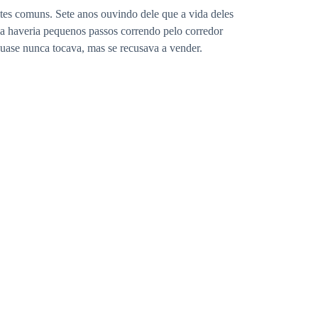
es comuns. Sete anos ouvindo dele que a vida deles
dia haveria pequenos passos correndo pelo corredor
uase nunca tocava, mas se recusava a vender.
ente naquele dia, tudo parecia se encaixar de um
nte tinha uma promessa que repetia quase como um
sa ou a qualquer pessoa que não fossem os dois.