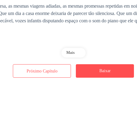
a, as mesmas viagens adiadas, as mesmas promessas repetidas em noit
. Que um dia a casa enorme deixaria de parecer tão silenciosa. Que um 
ecável, vozes infantis disputando espaço com o som do piano que ele q
Mais
Baixar
Próximo Capítulo
mão uma lágrima que escapou sem pedir licença. Naquele dia, especialm
 o aniversário de casamento deles. O sétimo. Desde que se casaram, Da
ntregue ao trabalho, aos compromissos, às reuniões, aos sócios, à empre