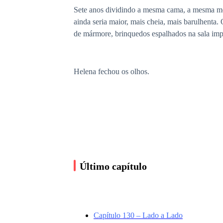
Sete anos dividindo a mesma cama, a mesma mes
ainda seria maior, mais cheia, mais barulhenta
de mármore, brinquedos espalhados na sala imp
Helena fechou os olhos.
Dante ficaria feliz.
Precisava ficar.
Último capítulo
Ela sorriu sozinha, enxugando com o dorso da 
jeito bonito demais para ser coincidência. Era
juramento particular: aquele dia jamais seria e
Capítulo 130 – Lado a Lado