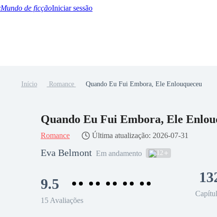
Mundo de ficção
Iniciar sessão
Início
Romance
Quando Eu Fui Embora, Ele Enlouqueceu
BTQ+
YA/TEEN
Paranormal
Misterio/Thriller
Oriental
Juegos
Historia
MM
Quando Eu Fui Embora, Ele Enlou
Romance
Última atualização: 2026-07-31
Eva Belmont
12
Em andamento
13
9.5
Capítu
15 Avaliações