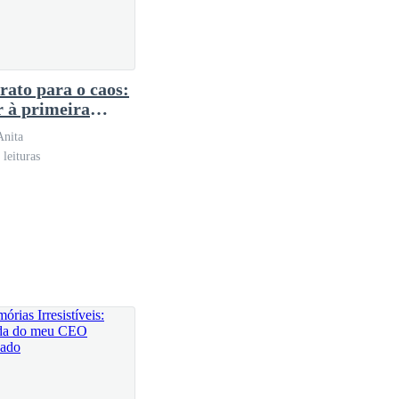
ada do fim de tarde. Sobre a mesa comprida, Helena
 e um vinho que Dante adorava, embora ela já soubesse
rato para o caos:
 à primeira
a
Anita
leituras
 em seu rosto, quase maternal.