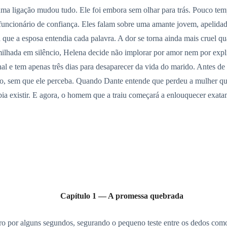
 uma ligação mudou tudo. Ele foi embora sem olhar para trás. Pouco te
uncionário de confiança. Eles falam sobre uma amante jovem, apelidad
ra que a esposa entendia cada palavra. A dor se torna ainda mais cruel
milhada em silêncio, Helena decide não implorar por amor nem por expli
nal e tem apenas três dias para desaparecer da vida do marido. Antes de 
io, sem que ele perceba. Quando Dante entende que perdeu a mulher que 
ia existir. E agora, o homem que a traiu começará a enlouquecer exata
Capítulo 1 — A promessa quebrada
 por alguns segundos, segurando o pequeno teste entre os dedos como se