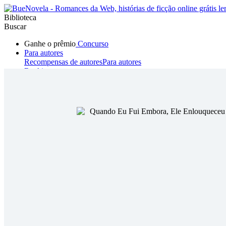
Biblioteca
Buscar
Ganhe o prêmio
Concurso
Para autores
Recompensas de autores
Para autores
Ranking
Navegar
Novelas
Contos Curtos
Todos
Romance
Hombre lobo
Mafia
Sistema
Fantasía
Urbano
LG