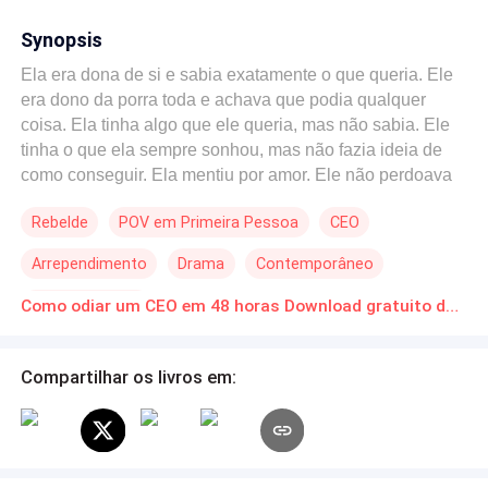
Synopsis
Ela era dona de si e sabia exatamente o que queria. Ele
era dono da porra toda e achava que podia qualquer
coisa. Ela tinha algo que ele queria, mas não sabia. Ele
tinha o que ela sempre sonhou, mas não fazia ideia de
como conseguir. Ela mentiu por amor. Ele não perdoava
ninguém. Ela o odiou desde a primeira vez que o viu. Ele
Rebelde
POV em Primeira Pessoa
CEO
tentou destruí-la de todas as formas possíveis. Bárbara
Novaes jamais imaginou que sua pacata vida virasse de
Arrependimento
Drama
Contemporâneo
cabeça para baixo de uma hora para outra, quando um
pedido em leito de morte faria com que seu principal
Médico/Médica
Como odiar um CEO em 48 horas Download gratuito de Novelas Online em PDF
objetivo fosse entrar na vida do CEO mais conhecido do
país. Heitor Casanova nunca viu uma mulher tão
perseguidora e insistente quanto Bárbara. Mas não
Compartilhar os livros em:
passou pela sua cabeça que ela não queria o mesmo
que todas: "ele". O laço que os unia, obrigaria os dois a
conviver sob o mesmo teto, com um único objetivo em
comum: proteger o que mais amavam. Seria possível a