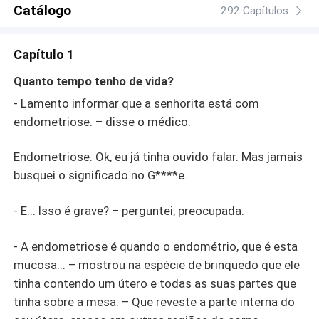
raiva mútua se transformar em amor? Eles admitiriam os
Catálogo
292 Capítulos
sentimentos novos que surgiam, os quais não eram
capazes de aceitar? E venceriam juntos todos os
Capítulo 1
obstáculos que seriam criados para impedir este
relacionamento de acontecer??? Meu primeiro enemies
Quanto tempo tenho de vida?
to lovers e CEO, juntos!!! O que vai dar isso??? Não sei.
- Lamento informar que a senhorita está com
Quer descobrir comigo??? Capa: Larah Mattos
endometriose. – disse o médico.
Endometriose. Ok, eu já tinha ouvido falar. Mas jamais
busquei o significado no G****e.
- E... Isso é grave? – perguntei, preocupada.
- A endometriose é quando o endométrio, que é esta
mucosa... – mostrou na espécie de brinquedo que ele
tinha contendo um útero e todas as suas partes que
tinha sobre a mesa. – Que reveste a parte interna do