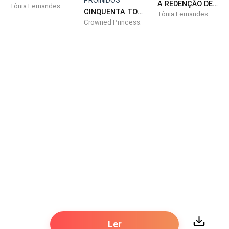
A REDENÇÃO DE AMADEO, O CEO ARROGANTE
Tônia Fernandes
CINQUENTA TONS DE DESEJOS PROINIDOS
Tônia Fernandes
- Eu... Estava cheia de trabalho. Fazendo uma
Crowned Princess.
especialização. Muito estudo. E ainda tinha um
namorado... E ele me trazia muita dor de cabeça,
acredite.
- Então... Em 365 dias no ano, encontrar 30 minutos
para visitar o médico e fazer o preventivo era tão
difícil assim?
Suspirei, me recostando no encosto da cadeira:
- Parece mentira, mas esqueci de mim por um
tempo... Focando em outra pessoa.
- Sempre deve focar em você também, senhorita
Novaes.
Ler