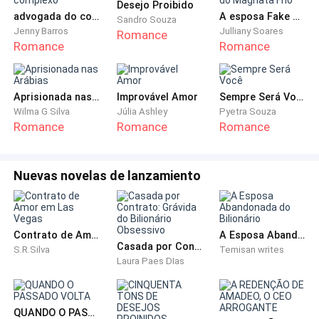
dos seus olhos.
Desejo Proibido
advogada do complexo
A esposa Fake do Magnata Frio
Sandro Souza
Jenny Barros
Julliany Soares
Romance
- Doutor, está rindo de mim? – perguntei aturdida.
Romance
Romance
- Me desculpe, senhorita Novaes. Mas realmente achei
engraçada sua pergunta. Achei que tinha me feito
Aprisionada nas Arábias
Improvável Amor
Sempre Será Você
entender que há tratamento.
Wilma G Silva
Júlia Ashley
Pyetra Souza
Romance
Romance
Romance
- Então não vou viver com isso para sempre, estou
certa?
Nuevas novelas de lanzamiento
- Embora não descobrimos no início da doença, já que
a senhorita não vai ao ginecologista a... – ele olhou no
Contrato de Amor em Las Vegas
A Esposa Abandonada do Bilionário
computador. – Quatro anos?
Casada por Contrato: Grávida do Bilionário Obsessivo
S.R.Silva
Temisan writes
Laura Paes DIas
- Sim... Mas eu posso justificar.
- Pode?
QUANDO O PASSADO VOLTA