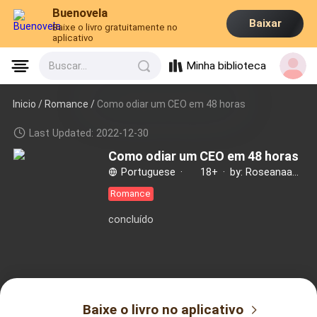
Buenovela
Baixar
Baixe o livro gratuitamente no
aplicativo
Minha biblioteca
Buscar...
Inicio /
Romance
/
Como odiar um CEO em 48 horas
Last Updated: 2022-12-30
Como odiar um CEO em 48 horas
Portuguese
·
18+
·
by: Roseanaautora
Romance
concluído
Baixe o livro no aplicativo