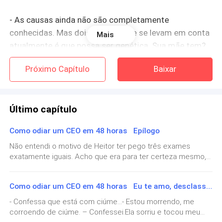
- As causas ainda não são completamente
conhecidas. Mas dois fatores que se levam em conta
Mais
atualmente é que possa ser genética. Sua mãe tem?
Próximo Capítulo
Baixar
- Eu não sei... Minha mãe já morreu. Talvez até
pudesse ter desenvolvido, mas não tenho como
saber. Mas minha avó com certeza não.
Último capítulo
- Outra hipótese é que esteja relacionada a possíveis
Como odiar um CEO em 48 horas Epílogo
deficiências do sistema imunológico.
Não entendi o motivo de Heitor ter pego três exames
exatamente iguais. Acho que era para ter certeza mesmo,
- Então minhas cólicas intensas e que parecem me
caso desse positivo.Abri a porta da cabine do banheiro do
matar são por este motivo?
hospital da recepção, com cheiro forte de cloro. Eu, a
Como odiar um CEO em 48 horas Eu te amo, desclassificado
rainha do cloro, senti um embrulho no estômago com o
- Basicamente, sim.
odor. Respirei fundo e tentei seguir com o plano de fazer
- Confessa que está com ciúme...- Estou morrendo, me
xixi nos “termômetros” que tinham dentro das caixinhas.
corroendo de ciúme. – Confessei.Ela sorriu e tocou meu
Acho que o certo era fazer aquilo no conforto de casa. Mas
- Sente dores durante as relações sexuais?