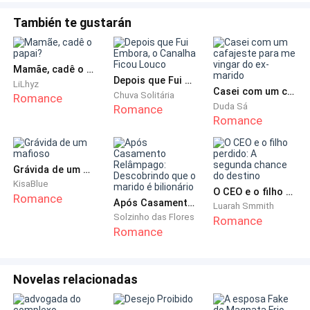
También te gustarán
Mas ao mesmo tempo, talvez eu não quisesse ter um
filho com Jardel. Eu era jovem... Ok, nem tanto. Mas
eu esperava encontrar outra pessoa um dia, não sei
Mamãe, cadê o papai?
Depois que Fui Embora, o Canalha Ficou Louco
exatamente quando. E se ele também não tivesse
LiLhyz
Casei com um cafajeste para me vingar do ex-marido
Chuva Solitária
Romance
filhos? Então... Nunca teríamos um bebê?
Duda Sá
Romance
Romance
Meu instinto materno hoje era zero. Mas talvez no
futuro não fosse. Como eu saberia? Por hora, pouco
Grávida de um mafioso
me importava em engravidar ou não. Eu estava
KisaBlue
doente...
O CEO e o filho perdido: A segunda chance do destino
Romance
Após Casamento Relâmpago: Descobrindo que o marido é bilionário
Luarah Smmith
Solzinho das Flores
Romance
- Quanto tempo tenho de vida? – me ouvi
Romance
perguntando, olhando para o nada.
Ouvi a gargalhada do médico, enquanto ele se
Novelas relacionadas
recostava na cadeira, limpando as lágrimas que caíam