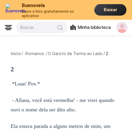
Buenovela
Baixar
Baixe o livro gratuitamente no
aplicativo
Minha biblioteca
Buscar...
Inicio
/
Romance
/
O Garoto da Turma ao Lado
/
2
2
*Luan' Pov.*
- Allana, você está vermelha! - me virei quando
ouvi o nome dela ser dito alto.
Ela estava parada a alguns metros de mim, um