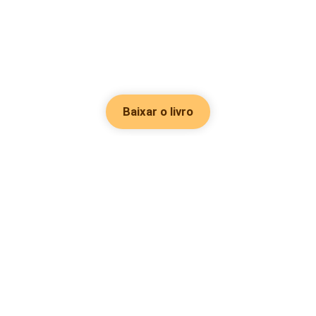
Baixar o livro
Hot Genres
Romance
Recursos
Hombre lobo
Palavras-chave
Redes sociais
Mafia
Pesquisas importantes