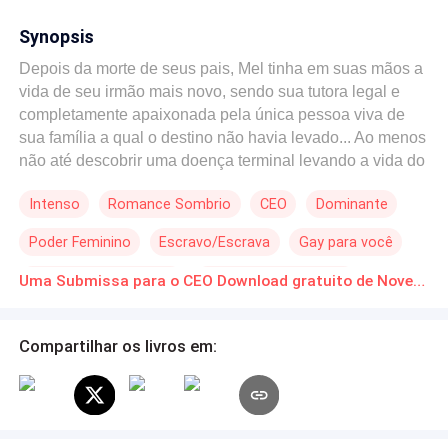
Synopsis
Depois da morte de seus pais, Mel tinha em suas mãos a
vida de seu irmão mais novo, sendo sua tutora legal e
completamente apaixonada pela única pessoa viva de
sua família a qual o destino não havia levado... Ao menos
não até descobrir uma doença terminal levando a vida do
menino ao risco. Desesperada para manter o querido
Intenso
Romance Sombrio
CEO
Dominante
irmão vivo, Mel é capaz de fazer tudo, inclusive, aceitar
um emprego estranho de um homem incomum. Levi
Poder Feminino
Escravo/Escrava
Gay para você
Santiago era filho de um magnata poderoso e sócio da
empresa da família. Um CEO conhecido pelo mundo
Romance no Trabalho
Amor à Primeira Vista
Uma Submissa para o CEO Download gratuito de Novelas Online em PDF
tudo, mas que ninguém sabia nada a respeito. Trancado
em sua mansão num condomínio de luxo, Levi buscava
manter seus prazeres diferenciados longe de tudo e de
Compartilhar os livros em:
todos. Sua fascinação por desejo e dominação poderia
ser ruim aos negócios. Uma vez que poucas pessoas
ficavam ao seu lado quando realmente o conheciam. Ele
nunca foi obcecado por uma única mulher, sempre deixou