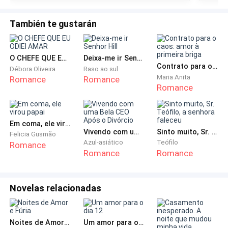
por aqui tão cedo? Aconteceu alguma coisa? -
Atravessou o quarto trazendo todos os
También te gustarán
medicamentos para dar ao pequeno. Maurício parecia
não dormir mesmo quando estava caindo de sono,
um remédio para relaxar seus pensamentos e os
O CHEFE QUE EU ODIEI AMAR
Deixa-me ir Senhor Hill
Contrato para o caos: amor à primeira briga
músculos o colocaria para dormir em segundos.
Débora Oliveira
Raso ao sul
Maria Anita
Romance
Romance
Romance
— Mais ou menos - Levantou da cama quando a Dra.
começou seus trabalhos em preparar a seringa para o
fazer adormecer tranquilamente para não passar
Em coma, ele virou papai
Vivendo com uma Bela CEO Após o Divórcio
Sinto muito, Sr. Teófilo, a senhora faleceu
mais uma noite em claro com dor. A médica voltou
Felicia Gusmão
Azul-asiático
Teófilo
Romance
para a irmã mais velha — É verdade que logo em breve
Romance
Romance
ele poderá fazer a cirurgia? Por favor, me diga tudo,
não precisa esconder nada.
Novelas relacionadas
— As sessões de quimioterapia estão indo muito
bem, Mel. Diminuindo o tumor no fígado, embora ele
Noites de Amor e Fúria
Um amor para o dia 12
se mostre grande e agressivo, há uma chance de