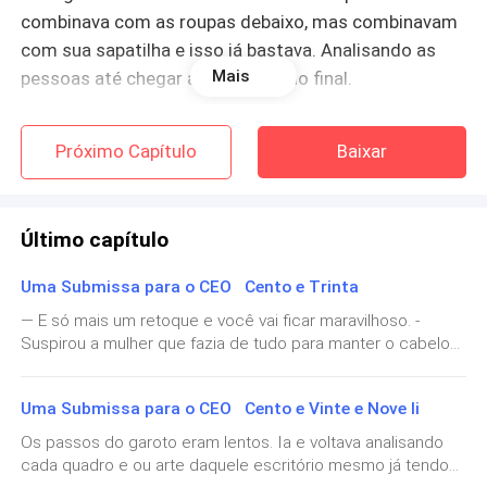
combinava com as roupas debaixo, mas combinavam
com sua sapatilha e isso já bastava. Analisando as
Mais
pessoas até chegar ao seu destino final.
Todos naquele hospital já conheciam Mel de
Próximo Capítulo
Baixar
Albuquerque, a linda garota de cabelos ruivos e olhos
verdes, que sorria para o vento, era educada mesmo
com todas as dificuldades a cercando. Tal como seu
Último capítulo
irmão Maurício de Albuquerque, que estava internado
há quase oito meses.
Uma Submissa para o CEO Cento e Trinta
— E só mais um retoque e você vai ficar maravilhoso. -
Antes de chegar ao quarto do irmão, Mel
Suspirou a mulher que fazia de tudo para manter o cabelo
cumprimentou a todos, dando algumas gargalhadas,
liso e negro de seu querido colega e ‘acompanhante’ do
as enfermeiras adoravam o senso de humor e a
jeito que o dito cujo desejava — Como você está se
Uma Submissa para o CEO Cento e Vinte e Nove li
energia animada que Mel possuía. As fofocas vinham
sentindo com tudo que vai acontecer hoje? Não
conseguimos conversar esses dias.Mael abriu os olhos
e iam rapidamente, passando pela mente da garota
Os passos do garoto eram lentos. Ia e voltava analisando
encarando o espelho. Mostrou um sorriso de canto dando
cada quadro e ou arte daquele escritório mesmo já tendo
que parecia já trabalhar ali, se misturando entre as
uma breve olhada em Oli, não tinha nada, nada mesmo que