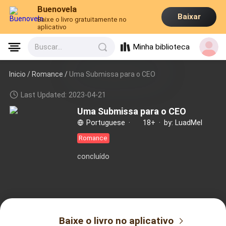
Buenovela
Baixar
Baixe o livro gratuitamente no
aplicativo
Minha biblioteca
Buscar...
Inicio /
Romance
/
Uma Submissa para o CEO
Last Updated: 2023-04-21
Uma Submissa para o CEO
Portuguese
·
18+
·
by: LuadMel
Romance
concluído
Baixe o livro no aplicativo