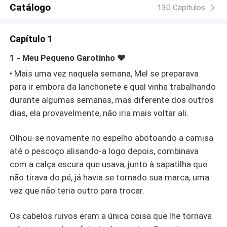
claro que suas experiências eram na cama e nenhum
Catálogo
130 Capítulos
sentimento era depositado, quando estavam ali apenas
para lhe servir e dá prazer. Mas nenhum homem com
Capítulo 1
autocontrole de tudo ao seu redor pode se contar ao
encontrar uma mulher que não está disposta a se
1 - Meu Pequeno Garotinho ❤️
enquadrar nas suas regras, o deixando a beira da
• Mais uma vez naquela semana, Mel se preparava
loucura... Não apenas em estresse, como uma perfeita
para ir embora da lanchonete e qual vinha trabalhando
não-submissa.
durante algumas semanas, mas diferente dos outros
dias, ela provavelmente, não iria mais voltar ali.
Olhou-se novamente no espelho abotoando a camisa
até o pescoço alisando-a logo depois, combinava
com a calça escura que usava, junto à sapatilha que
não tirava do pé, já havia se tornado sua marca, uma
vez que não teria outro para trocar.
Os cabelos ruivos eram a única coisa que lhe tornava