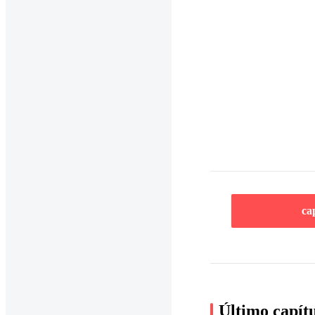
ca
Último capít