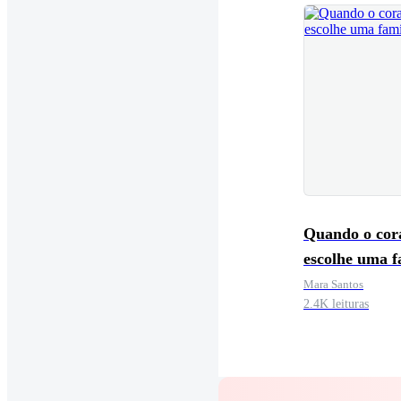
Quando o cor
escolhe uma f
Mara Santos
2.4K leituras