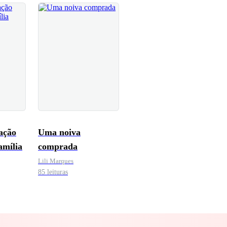
ação
Uma noiva
amília
comprada
Lili Marques
85 leituras