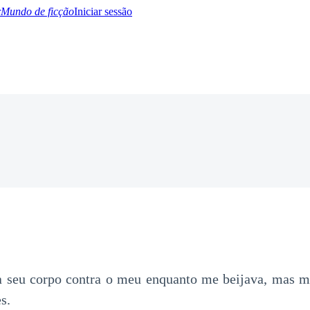
Mundo de ficção
Iniciar sessão
BTQ+
YA/TEEN
Paranormal
Misterio/Thriller
Oriental
Juegos
Historia
MM
a seu corpo contra o meu enquanto me beijava, mas m
s.