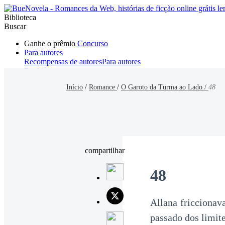
Biblioteca
Buscar
Ganhe o prêmio
Concurso
Para autores
Recompensas de autores
Para autores
Ranking
Navegar
Início
/
Romance
/
O Garoto da Turma ao Lado /
48
Novelas
Contos Curtos
Todos
Romance
Hombre lobo
Mafia
Sistema
Fantasía
Urbano
LG
compartilhar
48
Allana friccionav
passado dos limite