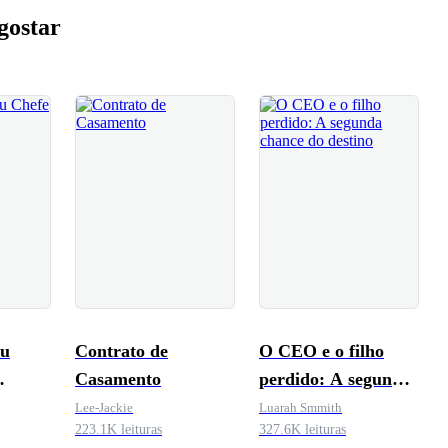
gostar
eu
Contrato de
O CEO e o filho
Casamento
perdido: A segunda
chance do destino
Lee-Jackie
Luarah Smmith
223.1K leituras
327.6K leituras