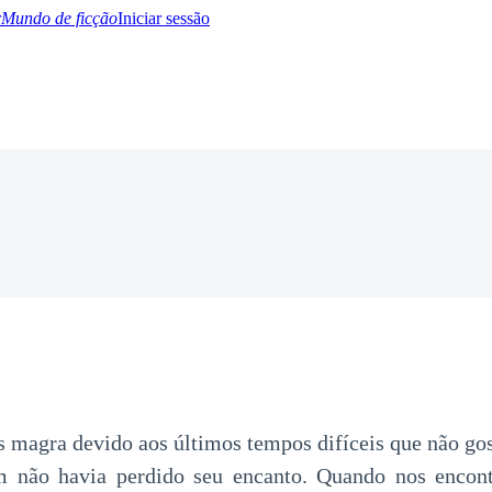
Mundo de ficção
Iniciar sessão
BTQ+
YA/TEEN
Paranormal
Misterio/Thriller
Oriental
Juegos
Historia
MM
s magra devido aos últimos tempos difíceis que não go
 não havia perdido seu encanto. Quando nos encon