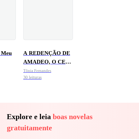
o Meu
A REDENÇÃO DE
AMADEO, O CEO
ARROGANTE
Tônia Fernandes
30 leituras
Explore e leia
boas novelas
gratuitamente