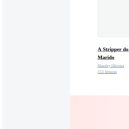
A Stripper d
Marido
Maerley Oliveira
553 leituras