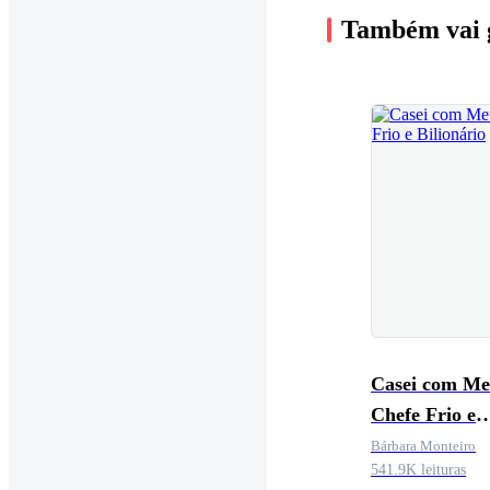
Também vai 
Casei com M
Chefe Frio e
Bilionário
Bárbara Monteiro
541.9K leituras