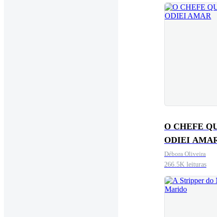
O CHEFE Q
ODIEI AMA
Débora Oliveira
266.5K leituras