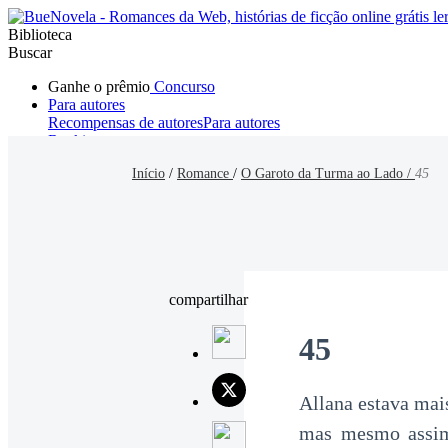
Biblioteca
Buscar
Ganhe o prêmio
Concurso
Para autores
Recompensas de autores
Para autores
Ranking
Navegar
Início
/
Romance
/
O Garoto da Turma ao Lado /
45
Novelas
Contos Curtos
Todos
Romance
Hombre lobo
Mafia
Sistema
Fantasía
Urbano
LG
compartilhar
45
Allana estava mai
mas mesmo assim