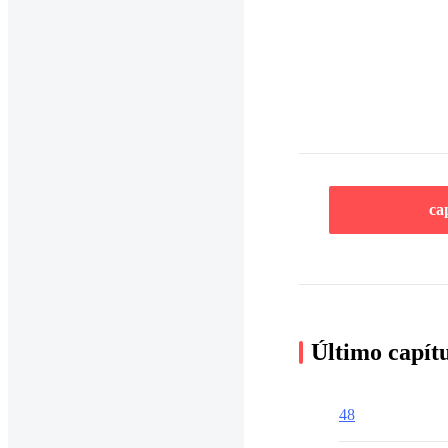
ca
Último capít
48