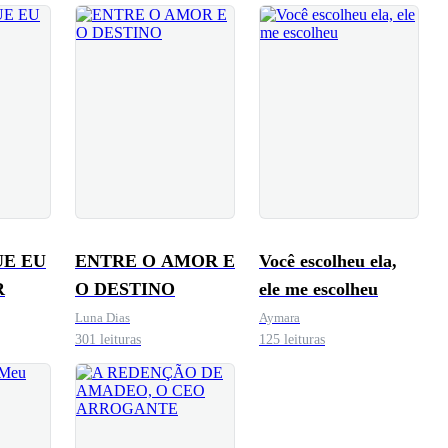
UE EU
ENTRE O AMOR E
Você escolheu ela,
R
O DESTINO
ele me escolheu
Luna Dias
Aymara
301 leituras
125 leituras