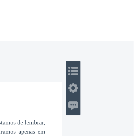
 Romance
Sci-Fi
Guerra
Otros
stamos de lembrar,
tramos apenas em