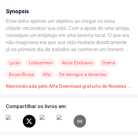
Synopsis
Elise tinha apenas um objetivo ao chegar na nova
cidade: reconstruir sua vida. Com a ajuda de uma amiga,
conseguiu um emprego em uma taverna local. O que ela
não imaginava era que sua vida mudaria drasticamente
já no primeiro dia de trabalho ao conhecer um homem
que viraria sua vida de cabeça para baixo. Malachi, Alfa
Lycan
Lobisomem
Amor Exclusivo
Drama
dominante de sua alcateia, carregava a expectativa de
tomar uma ômega como esposa e garantir seu primeiro
Bruxo/Bruxa
Alfa
De Inimigos a Amantes
herdeiro. Ainda assim, ele insistia em esperar pela
parceira destinada. O que não previa era encontrá-la — e
Reinvindicada pelo Alfa Download gratuito de Novelas Online em PDF
descobrir que se tratava de uma humana.
Compartilhar os livros em: