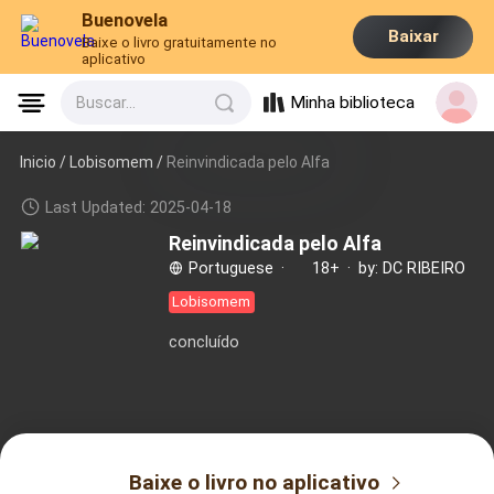
Buenovela
Baixar
Baixe o livro gratuitamente no
aplicativo
Minha biblioteca
Buscar...
Inicio /
Lobisomem
/
Reinvindicada pelo Alfa
Last Updated: 2025-04-18
Reinvindicada pelo Alfa
Portuguese
·
18+
·
by: DC RIBEIRO
Lobisomem
concluído
Baixe o livro no aplicativo