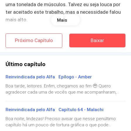
uma tonelada de músculos. Talvez eu seja louca por
ter aceitado este trabalho, mas a necessidade falou
mais alto.
Mais
— Aqui. — Entrego a bebida. Ele dá mais uma encarada
Próximo Capítulo
Baixar
antes de se afastar e se juntar a outros três que
jogam cartas em uma mesa.
Último capítulo
— Mais uma hora e você pode ir. Te pago a diária
assim que o expediente acabar — Diz Eddie, meu novo
Reinvindicada pelo Alfa Epílogo - Amber
chefe, parando ao meu lado.
Boa tarde, leitores. Enfim, chegamos ao fim 🥹 Quero
agradecer cada uma de vocês que me acompanharam,
— Entendido — Concordo, tentando soar tranquila,
exigiram novos capítulos mesmo quando eu já estava
mas por dentro já estou comemorando.
desanimado com o progresso ou a falta dele. Estou feliz,
Reinvindicada pelo Alfa Capítulo 64 - Malachi
realizada, esse foi meu primeiro projeto aqui e não sei ainda
Cinquenta pratas. Isso significa que poderei comprar
se publicarei outro, mas agradeço a cada pessoa que leu e
Boa noite, lindezas! Preciso avisar que nesse penúltimo
viveu comigo a história da Amber e Malachi! Obrigada 🙏🏻
mantimentos para dois dias. Dois dias sem me
capítulo há um pouco de tortura gráfica o que pode
~~~~~~~~~~ Ana me encara com os olhos