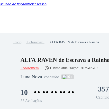
Mundo de ficção
Iniciar sessão
Início
Lobisomem
ALFA RAVEN de Escrava a Rainha
BTQ+
YA/TEEN
Paranormal
Misterio/Thriller
Oriental
Juegos
Historia
MM
ALFA RAVEN de Escrava a Rainh
Lobisomem
Última atualização: 2025-05-03
Luna Nova
16
concluído
357
10
Capítul
57 Avaliações