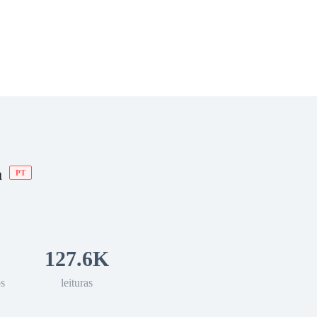
 Romance
Sci-Fi
Guerra
Otros
a
PT
127.6K
os
leituras