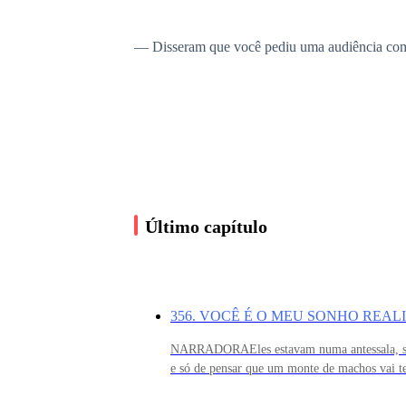
— Disseram que você pediu uma audiência comig
— Eu tenho uma proposta pra te fazer — soltei
— Que proposta você acha que pode me fazer que
que pareciam congelar até a alma.
Último capítulo
— O trono do Rei Alfa. É isso que eu posso te d
356. VOCÊ É O MEU SONHO REAL
Por um segundo achei que ele fosse rir na min
NARRADORAEles estavam numa antessala, só 
e só de pensar que um monte de machos vai te 
bochecha de sua companheira.Parecia brincad