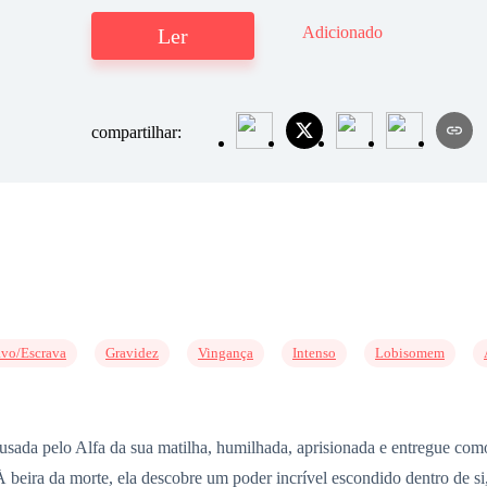
Adicionado
Ler
compartilhar:
avo/Escrava
Gravidez
Vingança
Intenso
Lobisomem
busada pelo Alfa da sua matilha, humilhada, aprisionada e entregue co
À beira da morte, ela descobre um poder incrível escondido dentro de si,