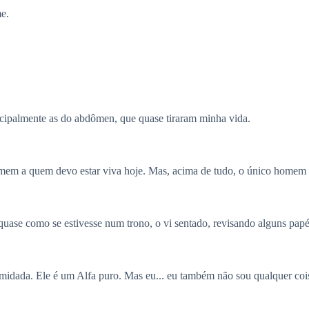
e.
.
ncipalmente as do abdômen, que quase tiraram minha vida.
omem a quem devo estar viva hoje. Mas, acima de tudo, o único homem
 quase como se estivesse num trono, o vi sentado, revisando alguns pap
ntimidada. Ele é um Alfa puro. Mas eu... eu também não sou qualquer c