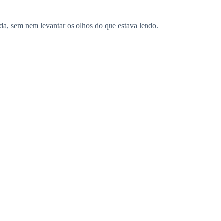
a, sem nem levantar os olhos do que estava lendo.
pressão do Alfa a mantivesse submissa.
u com aqueles olhos azuis, frios e indiferentes,
pernas começarem a ceder.