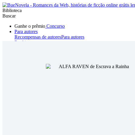
Biblioteca
Buscar
Ganhe o prêmio
Concurso
Para autores
Recompensas de autores
Para autores
Ranking
Navegar
Novelas
Contos Curtos
Todos
Romance
Hombre lobo
Mafia
Sistema
Fantasía
Urbano
LG