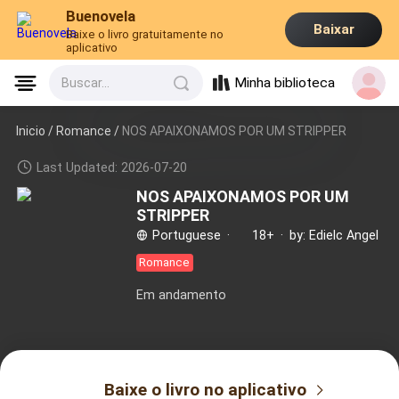
Buenovela
Baixar
Baixe o livro gratuitamente no
aplicativo
Minha biblioteca
Buscar...
Inicio /
Romance
/
NOS APAIXONAMOS POR UM STRIPPER
Last Updated: 2026-07-20
NOS APAIXONAMOS POR UM
STRIPPER
Portuguese
·
18+
·
by: Edielc Angel
Romance
Em andamento
Baixe o livro no aplicativo