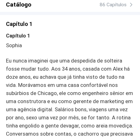
sexy, gentil, dominador e cheio de tesão para dar. Agora,
Catálogo
86 Capítulos
após se envolverem num mundo de prazer sem limites,
quebra de tabu e liberdade, o casal tem que decidir se
Capítulo 1
vão abrir a relação para um novo amor, ou tentar superar
a rotina como a sociedade espera. Venha conhecer esse
Capítulo 1
triangulo amoroso, que tem mais do que cenas quentes.
Sophia
Mas tem superação, auto conhecimento, cuidado e um
amor tão grande que passa por cima de uma vida inteira
Eu nunca imaginei que uma despedida de solteira
de certezas, que agora mexe com o que eles nunca
imaginaram que poderia deixar para tras.
fosse mudar tudo. Aos 34 anos, casada com Alex há
doze anos, eu achava que já tinha visto de tudo na
vida. Morávamos em uma casa confortável nos
subúrbios de Chicago, ele como engenheiro sênior em
uma construtora e eu como gerente de marketing em
uma agência digital. Salários bons, viagens uma vez
por ano, sexo uma vez por mês, se for tanto. A rotina
tinha engolido a gente devagar, como areia movediça.
Conversamos sobre contas, o cachorro que precisava