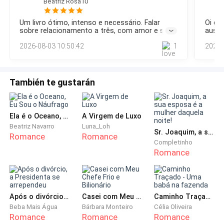
levantou
Beatriz Rosa10
encostou ao meu lado no parapeito, ombro tocando o meu.
pela barriga, desceu entre as pernas. Eu apertei as
— Pensando em quê?— perguntou baixinho.— Em como
Um livro ótimo, intenso e necessário. Falar
Oi queridas
coxas, envergonhada. Ver ele seminu, me provocando,
chegamos aqui. — respondi, sorrindo de lado. — E em como
sobre relacionamento a três, com amor e sem
ausên
ainda tenho medo de acordar e descobrir que foi só um
tão quente suado. No final da dança, ele inclinou o
preconceitos.
forço
2026-08-03 10:50:42
1
2026-
sonho bom demais pra ser verdade.Ela riu suavemente e en
resolv
rosto perto do meu ouvido.
livro
Agrad
— Você tem olhos que guardam segredos, linda.
También te gustarán
Toma.— Ele colocou um cartão preto na minha mão.
— Inauguração da nova casa de swing, The Eclipse.
Sexta que vem, quero te ver lá, só olhar… ou mais.
Ela é o Oceano, Eu Sou o Náufrago
A Virgem de Luxo
Você decide.
Beatriz Navarro
Luna_Loh
Sr. Joaquim, a sua esposa é a mulher daquela noite!
Romance
Romance
Completinho
Eu guardei o cartão na bolsa como se fosse uma
Romance
bomba. As minhas amigas riram, acharam graça. Eu
fingi que era só brincadeira, mas no caminho inteiro
para casa, eu só pensava nele. Naqueles músculos, no
Após o divórcio, a Presidenta se arrependeu
Casei com Meu Chefe Frio e Bilionário
Caminho Traçado - Uma babá na fazenda
jeito que ele me olhava como se soubesse
Beba Mais Água
Bárbara Monteiro
Célia Oliveira
exatamente o que eu estava sentindo.
Romance
Romance
Romance