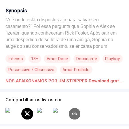
Synopsis
"Até onde estão dispostos a ir para salvar seu
casamento?" Foi essa pergunta que Sophia e Alex se
fizeram quando conheceram Rick Foster. Após sair em
uma despedida de solteira de uma amiga, Sophia no
auge do seu conservadorismo, se encanta por um
stripper que entrou na sua mente como um veneno. ela
Intenso
18+
Amor Doce
Dominante
Playboy
tem um casamento feliz com Alex, um casamento cheio
de amor e respeito desde a faculdade. Alex a ama e eles
Possessivo / Obsessivo
Amor Proibido
tem uma vida bem estável tanto financeira como
emocional. Mas a rotina chegou, o sexo diminuiu a
Triângulo Amoroso
Erótico
NOS APAIXONAMOS POR UM STRIPPER Download gratuito de Novelas Online em PDF
frequência e o romance esfriou. Quando Sophia recebe
do stripper um convite para a inauguração de uma casa
de swing, ela pensa que é traição só de pensar na
Compartilhar os livros em:
possibilidade, mas Alex a surpreende ao aceitar o
convite. A vida deles nunca mais foram as mesmas após
cruzar seus caminhos com o stripper mais conhecido e
requisitado de Manhathan. Um homem perfeito, doce,