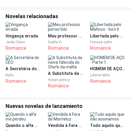
Cheguei em casa às duas da manhã. Alex estava
Novelas relacionadas
acordado, assistindo TV na sala, e assim que fechei a
porta, algo explodiu dentro de mim. O tesão que Rick
tinha acendido não era para ele, era para o meu
Vingança errada
Meu professor pervertido
Libertada pelo Mafioso - livro II
marido. Eu me joguei em cima de Alex, beijando-o
Jeda Clavo
Darlla Vi
Furiosa-zahir
Romance
Romance
Romance
com fome que não sentia há anos.
— Uau… o que deu em você? — ele murmurou,
A Secretária do CEO
HOMEM DE AÇO - Parte 1
surpreso, mas já me puxando para o quarto.
A Substituta da noiva falecida do Chefe da máfia
Rafa
Liliene Mira
Yunari princy
Romance
Romance
Tirei a roupa dele com pressa. Montei nele como se
Romance
fosse a última noite da vida. Gemi alto, arranhei suas
costas, pedi mais forte, mais fundo. Alex estava
Nuevas novelas de lanzamiento
encantado.
— Sophia… caralho… onde você estava escondendo
Quando o alfa me perdeu
Vendida à Fera de Monteluz
Tudo aquilo que não assinamos
isso?