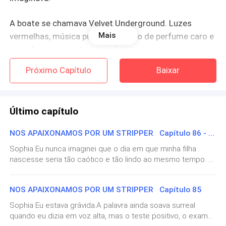
A boate se chamava Velvet Underground. Luzes
Mais
vermelhas, música pulsante, cheiro de perfume caro e
suor. As meninas da despedida gritavam, jogavam
dinheiro no palco. Eu me sentei no fundo, com uma
Próximo Capítulo
Baixar
taça de vinho na mão, tentando não parecer uma
freira perdida. Até que ele subiu no palco.
Último capítulo
Rick.
NOS APAIXONAMOS POR UM STRIPPER Capítulo 86 - Final do Livro 1
Ele era perfeito, corpo esculpido como se tivesse sido
Sophia Eu nunca imaginei que o dia em que minha filha
feito para ser olhado. Peito largo, braços tatuados,
nascesse seria tão caótico e tão lindo ao mesmo tempo. A
rosas, serpentes, palavras em latim que eu não
dor começou de madrugada fraca e chata. Mas ao
conseguia ler. Cabelos ondulados até os ombros,
amanhecer ficou forte, constante, como se meu corpo
NOS APAIXONAMOS POR UM STRIPPER Capítulo 85
castanhos com mechas douradas que brilhavam sob
estivesse sendo aberto por dentro. Rick estava deitado ao
meu lado, acordou no mesmo instante em que eu soltei um
as luzes. Ele se movia como se a gravidade não
Sophia Eu estava grávida.A palavra ainda soava surreal
gemido baixo. Ele se sentou na cama imediatamente, já
quando eu dizia em voz alta, mas o teste positivo, o exame
existisse. Quando a música mudou para algo mais
com a mão na minha barriga. — Soph… é hora? Assenti,