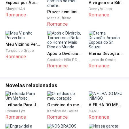
Esposa por Acidente
A virgem e o Bilionário
Shayla HArt
Danny Veloso
Olhei para o endereço em meu celular para localizar a
Prazer sem limites: Sob o domínio do meu chefe.
Romance
Romance
Maria eufrasio
última visita do dia. A rua não é movimentada, mas dá
Romance
para fazer o que desejo.
— Só as vendas que tenho aqui em Roma vão suprir
Meu Vizinho Pervertido
qualquer estabelecimento que eu tenha. — murmurei
Turquoise Grace
Após o Divórcio, Tornei-me a Neta do Homem Mais Rico do Mundo
Eterna Devoção: Amada Esposa do Sr. Souza
voltando a caminhar.
Romance
Castanha Não É Doce
Luana do Oeste
Romance
Romance
Mais a frente achei o lugar. Encontro-me em frente a
um prédio antigo que parece promissor. Os tijolos
Novelas relacionadas
desgastados pelo tempo e a arquitetura imponente
me fazem imaginar o potencial do lugar e como ficará
bonito se caso consiga a locação.
Leiloada Para Um Mafioso!
O médico do meu coração
A FILHA DO MEU INIMIGO
Rosana Lyra
Karoline de Souza
CANLI
— Que seja esse! — respirei fundo tentando reunir
Romance
Romance
Romance
coragem para entrar — Caso não, voltarei para casa