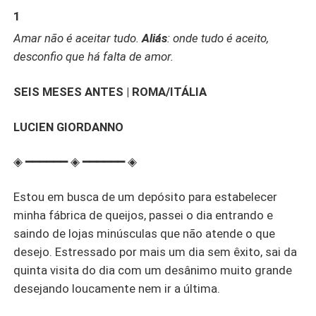
feliz, Lucien um homem decidido e de bons ideais acaba
1
caindo de paraquedas em sua vida. Ele não é o que ela
Amar não é aceitar tudo.
Aliás
: onde tudo é aceito,
procura, mas cabe perfeitamente em tudo que deseja e
desconfio que há falta de amor.
de quebra trará consigo, trigêmeos ruivinhos lindos e
uma cachorrinha chamada Buuh, que ganhará o seu
coração. Ela queria loucamente formar uma família e
SEIS MESES ANTES | ROMA/ITÁLIA
Lucien levou a dele para dentro da vida dela!
LUCIEN GIORDANNO
◈ ━━━━━━ ◈ ━━━━━━ ◈
Estou em busca de um depósito para estabelecer
minha fábrica de queijos, passei o dia entrando e
saindo de lojas minúsculas que não atende o que
desejo. Estressado por mais um dia sem êxito, sai da
quinta visita do dia com um desânimo muito grande
desejando loucamente nem ir a última.