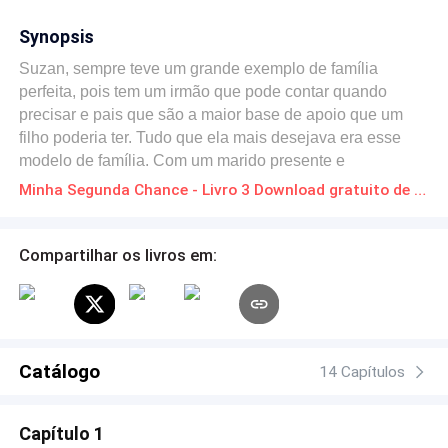
Synopsis
Suzan, sempre teve um grande exemplo de família
perfeita, pois tem um irmão que pode contar quando
precisar e pais que são a maior base de apoio que um
filho poderia ter. Tudo que ela mais desejava era esse
modelo de família. Com um marido presente e
compreensivo e filhos que se ajudam. Todavia, os
Minha Segunda Chance - Livro 3 Download gratuito de Novelas Online em PDF
parceiros com quem se envolvia não enquadraram nos
seus parâmetros e depois de alguns anos ela parou de
procurar, até que se apaixonou perdidamente pelo melhor
Compartilhar os livros em:
amigo do seu irmão. Suzan teve um vislumbre de como
Thomás era com a falecida esposa, por ter sido a obstetra
dela e achava que seria ele o homem ideal para formar
sua família, cuja desejava ter 15 filhos, porém o destino
foi um tanto cruel. Além de Thomás não cair de amores
Catálogo
14 Capítulos
por ela, também era infertil, mas Suzan não fazia ideia
disso. Entre recusas para um cafezinho e os desprezo da
Capítulo 1
pessoa que ela passou meses idealizando uma família