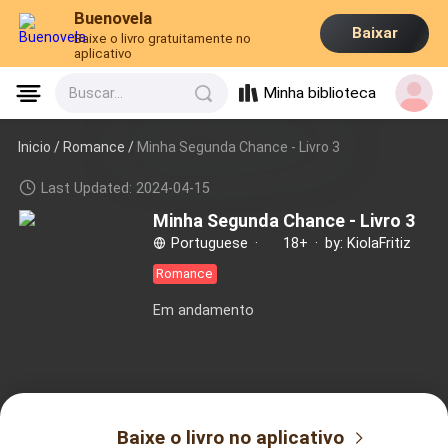
Buenovela
Baixar
Baixe o livro gratuitamente no
aplicativo
Minha biblioteca
Buscar...
Inicio /
Romance
/
Minha Segunda Chance - Livro 3
Last Updated: 2024-04-15
Minha Segunda Chance - Livro 3
Portuguese
·
18+
·
by: KiolaFritiz
Romance
Em andamento
Baixe o livro no aplicativo