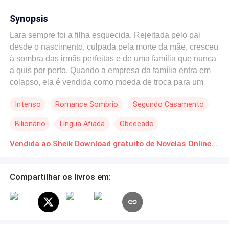
Synopsis
Lara sempre foi a filha esquecida. Rejeitada pelo pai
desde o nascimento, culpada pela morte da mãe, cresceu
à sombra das irmãs perfeitas e de uma família que nunca
a quis por perto. Quando a empresa da família entra em
colapso, ela é vendida como moeda de troca para um
poderoso e temido sheik de Dubai. Khaled Rashid, um
Intenso
Romance Sombrio
Segundo Casamento
homem acostumado a ter tudo o que quer, vê em Lara
mais do que uma esposa contratada — vê uma
Bilionário
Língua Afiada
Obcecado
fragilidade que o intriga e uma força que o desafia. Frio,
controlador e letal, ele se propõe a protegê-la... desde
Casamento Relâmpago
Amor à Primeira Vista
Vendida ao Sheik Download gratuito de Novelas Online em PDF
que ela nunca se envolva nos segredos que sustentam
Amor Após o Casamento
seu império. Entre luxos, medo, desejo e cicatrizes
antigas, Lara terá que escolher: fugir de tudo o que a
Compartilhar os livros em:
assusta ou enfrentar a verdade de que, pela primeira vez
na vida, alguém pode ser capaz de lutar por ela —
mesmo que esse alguém também seja um monstro. ---
livro 2 Sinopse Anos se passaram desde que o império