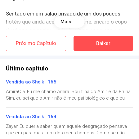
Sentado em um salão privado de um dos poucos
hotéis que ainda aceitam meu nome, encaro o copo
Mais
de uísque na minha frente. É a única coisa que ainda
me proporciona alguma sensação de controle. Ao
Próximo Capítulo
Baixar
meu redor, os poucos amigos que restaram tentam
me convencer de que nem tudo está perdido.
Último capítulo
— Você precisa ouvir a gente, Alberto — diz Gustavo,
recostando-se na cadeira. Ele parece absurdamente
Vendida ao Sheik 165
relaxado para um homem que está diante de um
AmiraOlá. Eu me chamo Amira. Sou filha do Amir e da Bruna.
desastre. — Há uma oportunidade em Dubai.
Sim, eu sei que o Amir não é meu pai biológico e que eu
sou filha do Farid. Também sei que tenho outro irmão, mas
Lanço um olhar cético para ele.
nunca fiz questão de conhecê-lo. O único pai que eu
Vendida ao Sheik 164
reconheço e amo é o Amir. Depois de tudo o que o pai dele
fez com a minha mãe, e considerando que ele tentou me
— Oportunidade? — solto uma risada amarga, girando
Zayan Eu queria saber quem aquele desgraçado pensava
matar, não existe a menor possibilidade de eu criar
o copo entre os dedos. — Gustavo, eu não tenho
que era para matar um dos meus homens. Como se não
qualquer vínculo com aquela família.Eu sou psicóloga. Me