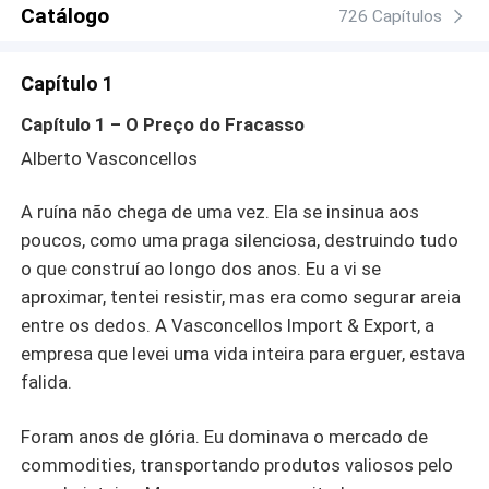
Rashid foi construído com sangue, poder e medo. Agora,
Catálogo
726 Capítulos
Adir Rashid, aos 24 anos, é chamado para assumir o
legado do pai — o homem mais temido do Oriente Médio.
Capítulo 1
Filho de um casamento sólido e apaixonado, criado entre
viagens, luxo e treinamento rigoroso, Adir sempre soube
Capítulo 1 – O Preço do Fracasso
que esse dia chegaria. O trono exige um herdeiro… e
Alberto Vasconcellos
uma esposa. Pressionado a se casar, ele deveria
escolher por conveniência. Mas tudo muda quando ele vê
A ruína não chega de uma vez. Ela se insinua aos
ela. O desejo vira obsessão. E, no mundo de Adir,
quando algo é seu, ele simplesmente compra. Mesmo
poucos, como uma praga silenciosa, destruindo tudo
que seja o coração dela.
o que construí ao longo dos anos. Eu a vi se
aproximar, tentei resistir, mas era como segurar areia
entre os dedos. A Vasconcellos Import & Export, a
empresa que levei uma vida inteira para erguer, estava
falida.
Foram anos de glória. Eu dominava o mercado de
commodities, transportando produtos valiosos pelo