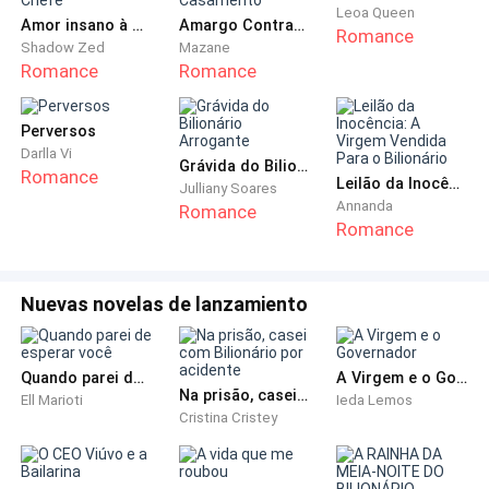
Leoa Queen
Amor insano à minha Secretária-Chefe
Amargo Contrato de Casamento
Eu rio de novo, agora com ironia.
Romance
Shadow Zed
Mazane
Romance
Romance
— Minha essência? Ele quer que eu vá a Dubai para me
avaliar como um cavalo em um leilão?
Perversos
Darlla Vi
Grávida do Bilionário Arrogante
Murilo dá de ombros.
Romance
Leilão da Inocência: A Virgem Vendida Para o Bilionário
Julliany Soares
Annanda
Romance
— Se quiser ver assim... Mas ele quer que você leve
Romance
sua família.
Nuevas novelas de lanzamiento
Minha expressão se fecha na mesma hora.
— Minha família?
Quando parei de esperar você
A Virgem e o Governador
Na prisão, casei com Bilionário por acidente
Ell Marioti
Ieda Lemos
— Sim. Ele valoriza isso. Quer ver com quem está se
Cristina Cristey
associando.