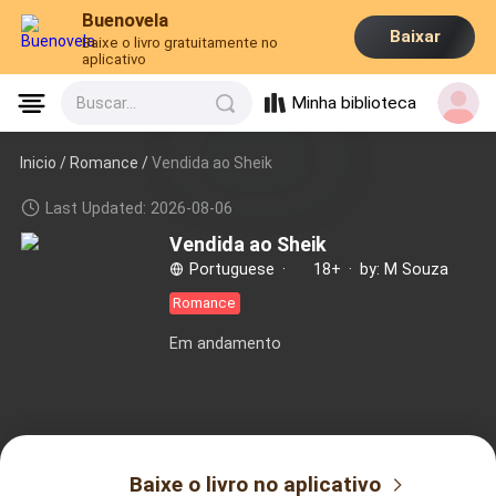
Buenovela
Baixar
Baixe o livro gratuitamente no
aplicativo
Minha biblioteca
Buscar...
Inicio /
Romance
/
Vendida ao Sheik
Last Updated: 2026-08-06
Vendida ao Sheik
Portuguese
·
18+
·
by: M Souza
Romance
Em andamento
Baixe o livro no aplicativo