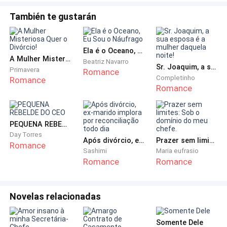
indicações e falamos de você — explica Murilo.
morro
También te gustarán
Eu solto uma risada seca.
— Indicaram um empresário falido?
Ela é o Oceano, Eu Sou o Náufrago
A Mulher Misteriosa Quer o Divórcio!
Beatriz Navarro
Sr. Joaquim, a sua esposa é a mulher daquela noite!
Primavera
Romance
— Indicamos um homem experiente, que já teve um
Completinho
Romance
Romance
império e sabe como se reerguer — Gustavo retruca.
— O sheik quer te conhecer.
PEQUENA REBELDE DO CEO
Cruzo os braços.
Day Torres
Após divórcio, ex-marido implora por reconciliação todo dia
Prazer sem limites: Sob o domínio do meu chefe.
Romance
Sashimi
Maria eufrasio
— E por que eu teria que viajar para isso?
Romance
Romance
— Porque ele é um homem tradicional. Gosta de
conhecer pessoalmente aqueles com quem faz
Novelas relacionadas
negócios. Ele quer ver sua essência, entender quem
você é.
Somente Dele