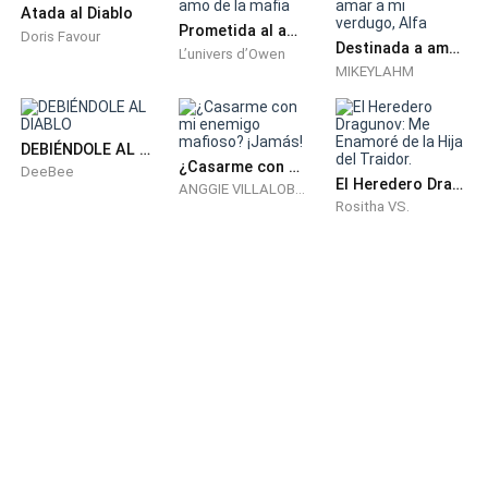
Atada al Diablo
— Creo que el problema soy yo. — dice él aun
Prometida al amo de la mafia
Doris Favour
Destinada a amar a mi verdugo, Alfa
L’univers d’Owen
sonriéndome.
MIKEYLAHM
— No lo creo, solo me miran a mí y la verdad, nadie se
atrevería a criticarlo cuando usted parece alguien muy
DEBIÉNDOLE AL DIABLO
¿Casarme con mi enemigo mafioso? ¡Jamás!
importante y yo solo…
DeeBee
El Heredero Dragunov: Me Enamoré de la Hija del Traidor.
ANGGIE VILLALOBOS
Rositha VS.
Me quedo en silencio, se supone que no debería
causar lastima sobre todo, cuando vine a divertirme y
olvidar mis problemas.
— ¿Solo qué? No terminaste tu oración.
— Míreme. — digo con obviedad.
— Eso hago, pajarito. — dice él observándome de una
forma que aunque me asusta no lo hace de la forma