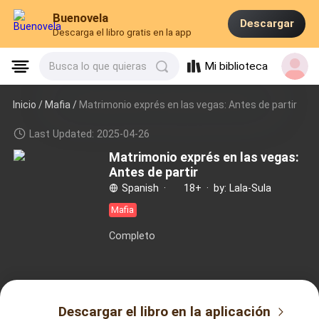
Buenovela
Descargar
Descarga el libro gratis en la app
Mi biblioteca
Busca lo que quieras
Inicio /
Mafia
/
Matrimonio exprés en las vegas: Antes de partir
Last Updated: 2025-04-26
Matrimonio exprés en las vegas:
Antes de partir
Spanish
·
18+
·
by: Lala-Sula
Mafia
Completo
Descargar el libro en la aplicación