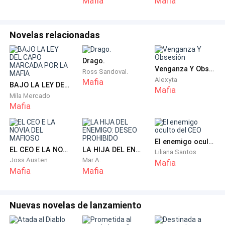
Mafia
Mafia
— Debí cometer un error muy grande.
Novelas relacionadas
— ¿Por qué lo dices? — pregunta el hombre extraño a
mi lado.
Drago.
Venganza Y Obsesión
Ross Sandoval.
Alexyta
Mafia
— Es mi primera noche como clienta, así que, no sé
BAJO LA LEY DEL CAPO MARCADA POR LA MAFIA
Mafia
Mila Mercado
muchas cosas, pero, la forma en que me miran todos
Mafia
solo significa que he cometido un grave error,
— ¿En serio?
El enemigo oculto del CEO
EL CEO E LA NOVIA DEL MAFIOSO
LA HIJA DEL ENEMIGO: DESEO PROHIBIDO
Liliana Santos
Joss Austen
Mar A.
— Sí, el problema es que no se cual es. — digo
Mafia
Mafia
Mafia
preocupada y el hombre a mi lado sonríe
mostrándome unos perfecto labios curvilíneos y unos
ojos verdes que parecen deleitar a cualquier mujer
Nuevas novelas de lanzamiento
que tenga el honor de verlos.