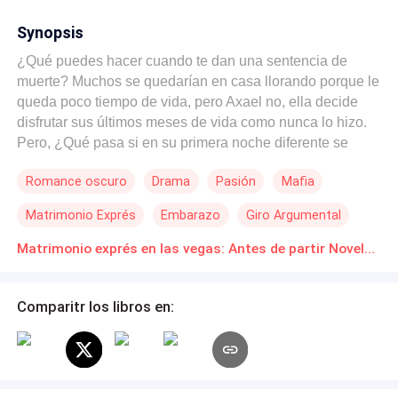
Synopsis
¿Qué puedes hacer cuando te dan una sentencia de
muerte? Muchos se quedarían en casa llorando porque le
queda poco tiempo de vida, pero Axael no, ella decide
disfrutar sus últimos meses de vida como nunca lo hizo.
Pero, ¿Qué pasa si en su primera noche diferente se
sienta al lado de un hombre que se interesa de inmediato
Romance oscuro
Drama
Pasión
Mafia
en ella? La tímida y trabajadora Axael Blanco, se ha
encontrado con un jefe de la mafia que no quiere vivir,
Matrimonio Exprés
Embarazo
Giro Argumental
pero en ella parece encontrar algo interesante. Los dos
están muriendo en vida y creen que casarse es una
Matrimonio exprés en las vegas: Antes de partir Novelas Online Descarga gratuita de PDF
buena manera de divertirse en medio de tanto dolor,
¿Qué pasará entre ellos después de un matrimonio
Comparitr los libros en:
exprés del que ambos aceptaron, pero no tienen idea
cómo será?