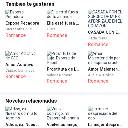
También te gustarán
narcotraficante o un rufián!" La sugerencia vino de
Catherine Jones-Davis, la madre de Annie y la
madrastra de Samantha.
Esposa Pecadora
Ella está fuera de tu alcance
Sixteenth Child
Clara
CASADA CON EL SUEGRO DE MI EX. ATERRIZAJE EN EL CORAZÓN
Con una mirada de disgusto en su rostro, Catherine
Romance
Romance
Jeda Clavo
agregó: "De seguro no queremos que toda la ciudad
Romance
sepa quién es el padre".
"¡Cállate, Catherine! ¡No te pedí tu opinión!" Winfield
Amor Adictivo de CEO
Prostituta de Lujo. Esposa de Papel
Amor Malentendido por mi esposo cruel
respondió a su esposa. "¡Annie y tú, subid a vuestras
Ciudad Luminosa
Valeria Romero
Alicia W. Colins
Romance
habitaciones ahora!"
Romance
Romance
Volviendo su atención a Samantha, el general
preguntó por última vez: "Samantha, por favor dime ...
Novelas relacionadas
¿quién es el padre?"
Mientras aún estaba envuelta en los brazos de su
Adiós, ex. Nuestro contrato terminó
Vuelve conmigo, mi Esposa Millonaria
La mujer despreciada del ceo