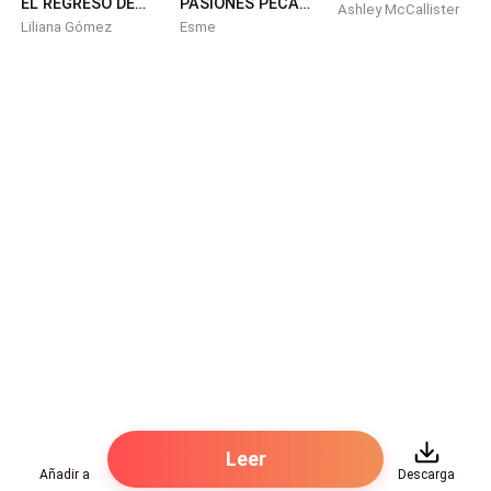
EL REGRESO DEL CEO: RECLAMADA POR MI CUÑADO
PASIONES PECAMINOSAS: UNA COLECCIÓN CALIENTE
Ashley McCallister
Liliana Gómez
Esme
"¡Ella ha manchado el nombre de la familia Davis, y
ahora mis propios comandantes se han burlado de mi
nombre!" El general maldijo antes de revelar: "¡Toda la
academia militar lo sabe! ¡Todo el campamento
militar lo sabe, por el amor de Dios!"
"¡Estoy tan avergonzada de ti, Samantha!" Ese fue el
momento en que vio a su padre derramar una lágrima.
Se deslizó fácilmente por sus mandíbulas.
Ella lo escuchó decir: "Rompiste mi confianza y
respeto por ti. Siempre te he adorado, pero hoy, ¡has
roto el corazón de tu padre por completo y no puedo!
¡No puedo aceptarte en mi casa! ¡Aprende de tus
errores y solo ¡entonces te darás cuenta del mal que
Leer
me has hecho! "
Añadir a
Descarga