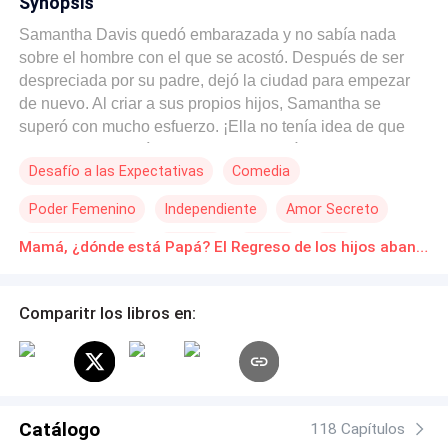
Synopsis
Samantha Davis quedó embarazada y no sabía nada
sobre el hombre con el que se acostó. Después de ser
despreciada por su padre, dejó la ciudad para empezar
de nuevo. Al criar a sus propios hijos, Samantha se
superó con mucho esfuerzo. ¡Ella no tenía idea de que
sus gemelos querían encontrar un papá y no se
Desafío a las Expectativas
Comedia
conformaban con menos! A los tres años, sus bebés
preguntaron: "Mamá, ¿dónde papá?", "Umm ... papá está
Poder Femenino
Independiente
Amor Secreto
lejos". Esa fue la forma más fácil para que Samantha les
explicara a sus hijos la ausencia de un padre.A los cuatro
Contemporánea
Rebelde
Perdón
CEO
Mamá, ¿dónde está Papá? El Regreso de los hijos abanados Novelas Online Descarga gratuita de PDF
años, volvieron a preguntar: "Mami, ¿dónde está papá?",
"Umm ... Está trabajando en la Ciudad de Braeton". Una
vez más, Samantha eligió la salida más fácil. Después de
Comparitr los libros en:
casi seis años, Samantha regresó al lugar que la había
abandonado durante mucho tiempo, la Ciudad de
Braeton. Sabía que estaba destinada a responder a la
curiosidad de sus hijos sobre su padre desconocido y
concluyó que ya era hora de decir la verdad. Sin
Catálogo
118 Capítulos