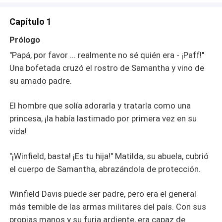
embargo, un día, sus gemelos se acercaron a ella con
ojos brillantes y le dijeron: "¡Mami! ¡Encontramos a papá!"
Capítulo 1
De pie frente a ella estaba una escultura de hielo, el
Señor Ethan Wright, el hombre de negocios más
Prólogo
poderoso de la ciudad.
"Papá, por favor ... realmente no sé quién era - ¡Paff!"
Una bofetada cruzó el rostro de Samantha y vino de
su amado padre.
El hombre que solía adorarla y tratarla como una
princesa, ¡la había lastimado por primera vez en su
vida!
"¡Winfield, basta! ¡Es tu hija!" Matilda, su abuela, cubrió
el cuerpo de Samantha, abrazándola de protección.
Winfield Davis puede ser padre, pero era el general
más temible de las armas militares del país. Con sus
propias manos y su furia ardiente, era capaz de