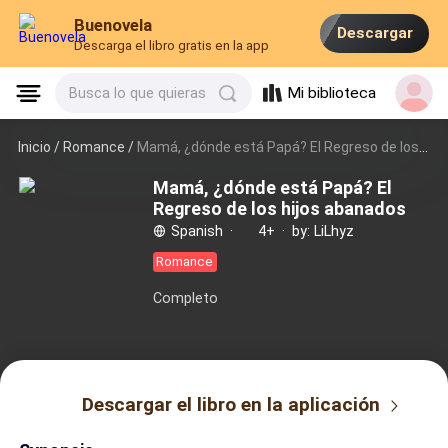
Buenovela
Descargar
Descarga el libro gratis en la app
Mi biblioteca
Busca lo que quieras
Inicio /
Romance
/
Mamá, ¿dónde está Papá? El Regreso de los hijos abanados
Mamá, ¿dónde está Papá? El
Regreso de los hijos abanados
Spanish
·
4+
·
by: LiLhyz
Romance
Completo
Descargar el libro en la aplicación