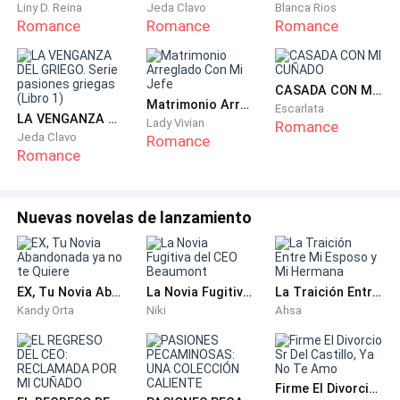
abuela, Samantha respondió con voz temblorosa:
Liny D. Reina
Jeda Clavo
Blanca Rios
"¡Papá, lo siento! ¡Yo - yo realmente no lo sé! ¡Lo dejé
Romance
Romance
Romance
dormido en la cama tan pronto como me di cuenta de
que no era Clayton!"
CASADA CON MI CUÑADO
Matrimonio Arreglado Con Mi Jefe
Escarlata
Con la cara llena de lágrimas, suplicó: "Papá, por favor.
LA VENGANZA DEL GRIEGO. Serie pasiones griegas (Libro 1)
Lady Vivian
Romance
Jeda Clavo
¡Por favor, perdóname! ¡Lo siento!".
Romance
Romance
"¡Fuera! ¡Sal y no vuelvas nunca a esta casa!" Exigió a
su padre mientras señalaba la puerta.
Nuevas novelas de lanzamiento
"¡Winfield! ¡Afuera está lloviendo! Su hija está
embarazada -"
EX, Tu Novia Abandonada ya no te Quiere
La Novia Fugitiva del CEO Beaumont
La Traición Entre Mi Esposo y Mi Hermana
Kandy Orta
Niki
Ahsa
"¡No me importa, madre! ¡Necesita aprender su
lección! ¡Debería haber aceptado abortar cuando tuvo
la oportunidad! ¡Ahora, todo el mundo lo sabe!"
Replicó Winfield Davis.
Firme El Divorcio Sr Del Castillo, Ya No Te Amo