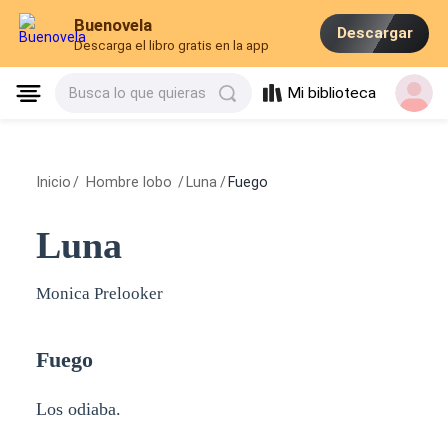
Buenovela
Descargar
Descarga el libro gratis en la app
Mi biblioteca
Busca lo que quieras
Inicio
/
Hombre lobo
/
Luna
/
Fuego
Luna
Monica Prelooker
Fuego
Los odiaba.