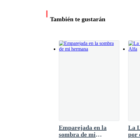
—¿Y por qué me dices esto a mí? Si yo solo so
Alfonso. Luego se dirigió hacia Lila, la tomó
—¡Que estupideces que dices! Estos salvajes han lavado tu brillante cerebro. En algún
momento pensé que me querías… que estabas
También te gustarán
Pero eres una simple zorra que se ha ido con 
Alejandro la miró fijamente a los ojos, sin rodeo
con este perro. Solo te interesa el tesoro de
fue
—No eres mi amante, no lo digas de esa manera,
quieren un heredero. Además, porque no confío 
aterrorizada.
El silencio se volvió espeso.
—¿Entonces… quieres que yo sea la madre subr
Emparejada en la
La 
sombra de mi
por 
—Si, en pocas palabras, tendrás una licencia re