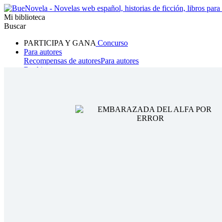
Mi biblioteca
Buscar
PARTICIPA Y GANA
Concurso
Para autores
Recompensas de autores
Para autores
Ranking
Navegar
Novelas
Cuentos Cortos
Todos
Romance
Hombre lobo
Mafia
Sistema
Fantasía
Urbano
LG