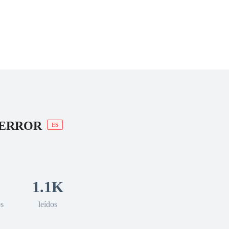
 Romance
Sci-Fi
Guerra
Otros
 ERROR
ES
1.1K
os
leídos