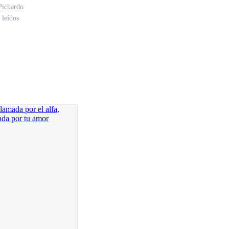
Pichardo
 leídos
des dos?