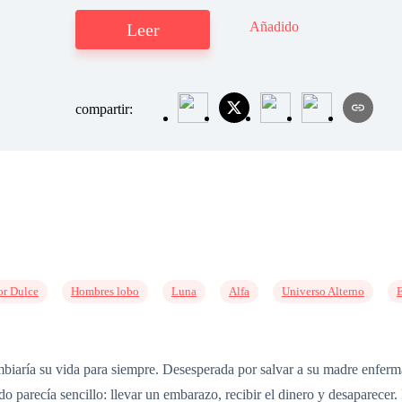
Añadido
Leer
compartir:
r Dulce
Hombres lobo
Luna
Alfa
Universo Alterno
biaría su vida para siempre. Desesperada por salvar a su madre enferma
 parecía sencillo: llevar un embarazo, recibir el dinero y desaparecer.