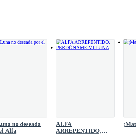
y tu amante.
 del mentón con fuerza y la obligó a mirarlo.
 enamorada de mí —escupió con desprecio—.
el mejor postor. Ahora entiendo por qué estás
s.
 esta manada. Lo único que siempre te importo
 has sido siempre mi pareja, estoy casado simplemente por un contrato 
en nadie más. Solo en ti. —Deslizó sus dedos sobre su mentón, forzándo
ogada? —preguntó al fin, con la voz temblorosa.
Luna no deseada
ALFA
¡Mat
el Alfa
ARREPENTIDO,
munerada durante el tiempo del embarazo, me haré cargo de todos los gas