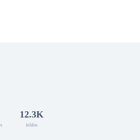
 Romance
Sci-Fi
Guerra
Otros
12.3K
os
leídos