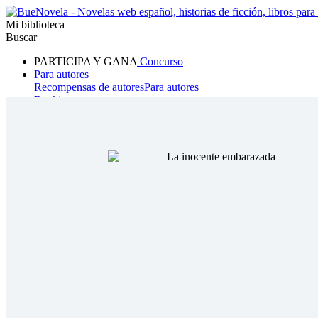
Mi biblioteca
Buscar
PARTICIPA Y GANA
Concurso
Para autores
Recompensas de autores
Para autores
Ranking
Navegar
Novelas
Cuentos Cortos
Todos
Romance
Hombre lobo
Mafia
Sistema
Fantasía
Urbano
LG