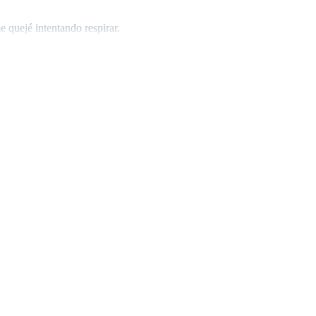
uejé intentando respirar.
do el seguro para que pudiera entrar, ella pasó y me
su interior, luego visualice unos paquetitos que
porque el dolor no me dejaba moverme.