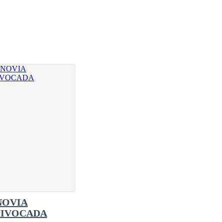
apa había pasado y la actual era una nueva, y es
a vio la regla tres años antes que yo y cuando
tenía novio.
aba con todos los muchachos de la escuela.
e dominar por las hormonas por muy locas que se
NOVIA
ños. Después de que papá muriera y al cumplir los 7
IVOCADA
llevábamos bien.