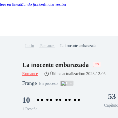
Mundo ficción
Iniciar sesión
Inicio
Romance
La inocente embarazada
BTQ+
YA/TEEN
Paranormal
Misterio/Thriller
Oriental
Juegos
Historia
MM
La inocente embarazada
ES
Romance
Última actualización: 2023-12-05
Frange
16
En proceso
53
10
Capítul
1 Reseña