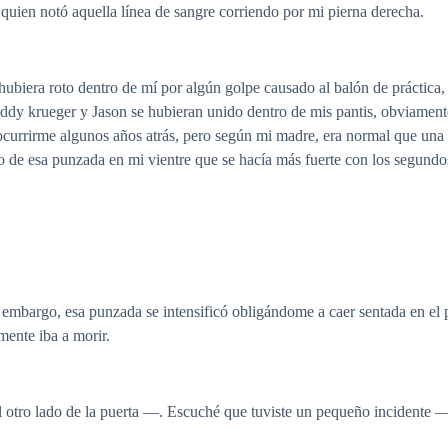
 quien notó aquella línea de sangre corriendo por mi pierna derecha.
 hubiera roto dentro de mí por algún golpe causado al balón de práctic
reddy krueger y Jason se hubieran unido dentro de mis pantis, obviamen
ocurrirme algunos años atrás, pero según mi madre, era normal que una c
do de esa punzada en mi vientre que se hacía más fuerte con los segundos
n embargo, esa punzada se intensificó obligándome a caer sentada en e
mente iba a morir.
 otro lado de la puerta —. Escuché que tuviste un pequeño incidente —c