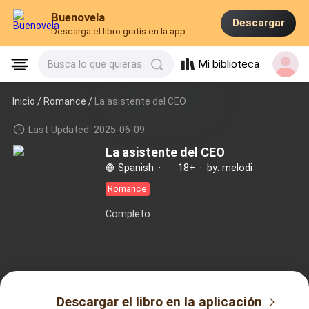
Buenovela
Descargar
Descarga el libro gratis en la app
Mi biblioteca
Busca lo que quieras
Inicio /
Romance
/
La asistente del CEO
Last Updated: 2025-06-09
La asistente del CEO
Spanish
·
18+
·
by: melodi
Romance
Completo
Descargar el libro en la aplicación