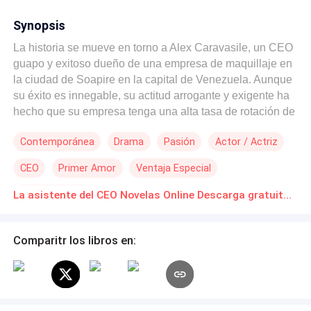
Synopsis
La historia se mueve en torno a Alex Caravasile, un CEO
guapo y exitoso dueño de una empresa de maquillaje en
la ciudad de Soapire en la capital de Venezuela. Aunque
su éxito es innegable, su actitud arrogante y exigente ha
hecho que su empresa tenga una alta tasa de rotación de
asistentes personales. Después de buscar y despedir a
Contemporánea
Drama
Pasión
Actor / Actriz
varios candidatos, Recursos Humanos decide contratar a
una joven llamada Laura Kim, quien no tiene experiencia
CEO
Primer Amor
Ventaja Especial
alguna como asistente personal ya que es graduada con
honores en Administración de Empresa y Finanzas, su
Amor Secreto
La asistente del CEO Novelas Online Descarga gratuita de PDF
impresionante inteligencia y habilidades en los negocios
la llevarán a quedarse con el cargo. A pesar de su
apariencia descuidada y falta de habilidades de
Comparitr los libros en:
maquillaje, Laura tendrá que pasar por muchos
obstáculos incluso tener que enfrentarse a su jefe en
algunas ocasiones.