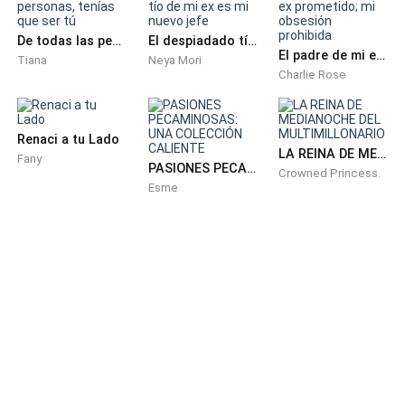
"Su nombre es Laura Kim. Tiene una sólida formación
De todas las personas, tenías que ser tú
El despiadado tío de mi ex es mi nuevo jefe
académica y experiencia en ventas. Lo que más me
El padre de mi ex prometido; mi obsesión prohibida
Tiana
Neya Mori
impresionó fue su pasión y dedicación. Responde bien
Charlie Rose
bajo presión, y tiene ideas innovadoras que podrían
beneficiar a la empresa."
Renaci a tu Lado
LA REINA DE MEDIANOCHE DEL MULTIMILLONARIO
Fany
"Interesante," respondió Alex, con su tono
PASIONES PECAMINOSAS: UNA COLECCIÓN CALIENTE
Crowned Princess.
característicamente analítico. "¿Cuándo puedo
Esme
conocerla?"
"Programe una cita con ella para yo entrevistarla
mañana mismo, si te parece bien," sugirió Helena.
"Perfecto. Asegúrate de que esté preparada. Como
sabes, no tolero la mediocridad," añadió Alex, con una
leve sonrisa.