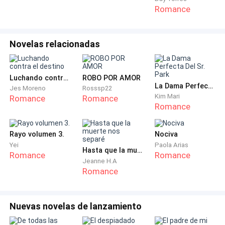
recompensar el esfuerzo de su equipo.
Romance
Con Helena Rodríguez, la Directora de Recursos
Novelas relacionadas
Humanos, manejando las entrevistas y la
contratación de nuevos talentos, Alex podía centrarse
en mantener su empresa en la cúspide de la industria.
Luchando contra el destino
ROBO POR AMOR
Sus palabras resonaban en cada rincón de la oficina:
La Dama Perfecta Del Sr. Park
Jes Moreno
Rosssp22
Kim Mari
Romance
Romance
"No temo ser exigente; temo la mediocridad."
Romance
Un día, mientras revisaba unos informes en su oficina,
Rayo volumen 3.
Nociva
Alex recibió una llamada de Helena.
Yei
Paola Arias
Hasta que la muerte nos separé
Romance
Romance
Jeanne H.A
"Buenos días, Alex. Tengo una excelente candidata
Romance
para el puesto de asistente ejecutiva," dijo Helena.
Alex levantó una ceja, curioso. "¿Qué puedes decirme
Nuevas novelas de lanzamiento
sobre ella?"