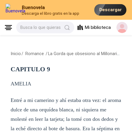
Buenovela
Descargar
Descarga el libro gratis en la app
Mi biblioteca
Busca lo que quieras
Inicio
/
Romance
/
La Gorda que obsesiono al Millonario
/
CAP
CAPITULO 9
AMELIA
Entré a mi camerino y ahí estaba otra vez: el aroma
dulce de una orquídea blanca, ni siquiera me
molesté en leer la tarjeta; la tomé con dos dedos y
la eché directo al bote de basura. Era la séptima en