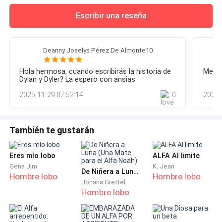
Escribir una reseña
Deanny Joselys Pérez De Almonte10
Hola hermosa, cuando escribirás la historia de
Me en
Dylan y Dyler? La espero con ansias
2025-11-29 07:52:14
0
2023-
También te gustarán
Eres mío lobo
ALFA Al limite
Gena Jim
K. Jean
De Niñera a Luna (Una Mate para el Alfa Noah)
Hombre lobo
Hombre lobo
Johana Grettel
Hombre lobo