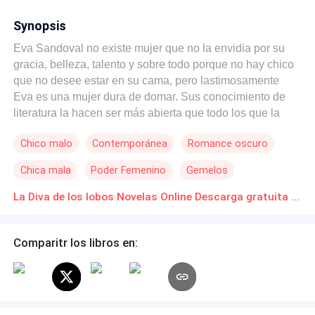
Synopsis
Eva Sandoval no existe mujer que no la envidia por su
gracia, belleza, talento y sobre todo porque no hay chico
que no desee estar en su cama, pero lastimosamente
Eva es una mujer dura de domar. Sus conocimiento de
literatura la hacen ser más abierta que todo los que la
pretenden y Eva odia a los hombres que solo piensan
Chico malo
Contemporánea
Romance oscuro
con su entrepierna. Cansada de la ciudad y de la vida
cotidiana vende su apartamento en los Ángeles para
Chica mala
Poder Femenino
Gemelos
mudarse a un pequeño pueblo donde vive su mejor
amiga, Julieta. Un pueblo que se ve tan común y
La Diva de los lobos Novelas Online Descarga gratuita de PDF
corriente pero lo que nadie sabe es que está habitado por
seres sobrenaturales entre ellos lobos y vampiros.
Comparitr los libros en:
Durante su estadía Eva tendrá encuentros con los
hermanos Bogart, enormes, rubios y machistas
holandeses que la sacaran de su casilla en todo
momento. ¿Qué les prepara el futuro a Eva y a los
Bogart?