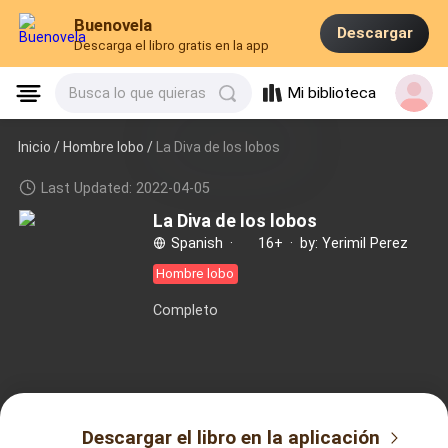
Buenovela
Descargar
Descarga el libro gratis en la app
Mi biblioteca
Busca lo que quieras
Inicio /
Hombre lobo
/
La Diva de los lobos
Last Updated: 2022-04-05
La Diva de los lobos
Spanish
·
16+
·
by: Yerimil Perez
Hombre lobo
Completo
Descargar el libro en la aplicación