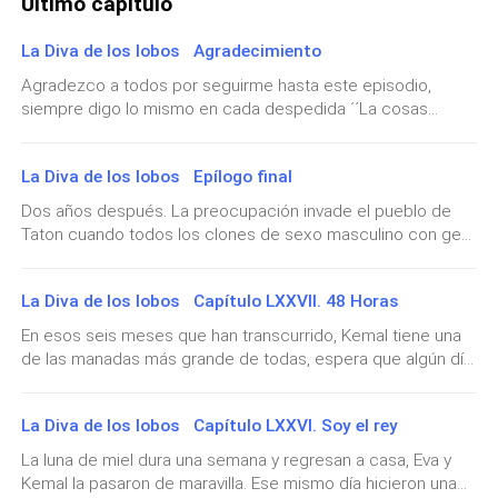
Último capítulo
La Diva de los lobos Agradecimiento
Desplegar
Agradezco a todos por seguirme hasta este episodio,
siempre digo lo mismo en cada despedida ´´La cosas
buenas no perduran para la eternidad´´ Estoy emocionado y
con cada final me quedo esperando la lluvia de
La Diva de los lobos Epílogo final
comentarios, esperando poder cumplir las expectativas de
mi público. Hoy termina la diva de los lobos, lo que inicio
Dos años después. La preocupación invade el pueblo de
con simple palabras y se convierte en un maravilloso texto
Taton cuando todos los clones de sexo masculino con gen
para mí y ustedes mis amados lectores, le agradezco de
dominante comenzaron a presentar un resfriado, no era
todo corazón por ser pacientes y leerme, espero que hayan
algo normal lo que estaba sucediendo. Los doctores
La Diva de los lobos Capítulo LXXVII. 48 Horas
tuvieron que intervenirlos y recluirlo de los que no estaban
enfermos, Kemal no se alejaba de ningunos de ellos y
En esos seis meses que han transcurrido, Kemal tiene una
verlos en ese estado le dolía más que a cualquier persona.
de las manadas más grande de todas, espera que algún día
Caled, Hope y las demás parejas deseaban estar al lado de
todo ellos puedan ser dirigidos por Khan, no pierde la fe.
sus hombres, sin embargo, el miedo de los doctores de
Por otro lado, la diva de los lobos sea venido sintiendo mal
que esto sea contagioso no le permitía acceder a ellos,
La Diva de los lobos Capítulo LXXVI. Soy el rey
en estos días, Eva no deja de presentar mareos y náuseas,
Kemal les permitió tomar algunas muestras de su sangre
Kemal también sea descuidado de ella y llega tan agotado
La luna de miel dura una semana y regresan a casa, Eva y
para saber si allí está la clave para combatir el virus que
que no tiene tiempo para descubrir el embarazo que lleva
Kemal la pasaron de maravilla. Ese mismo día hicieron una
golpea el sistema de los clones. —Chicos deben ser