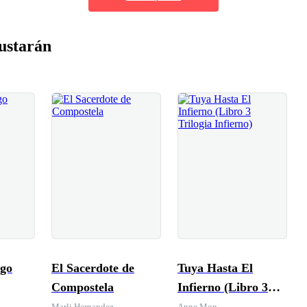
ustarán
igo
El Sacerdote de
Tuya Hasta El
Compostela
Infierno (Libro 3
Trilogia Infierno)
Marli Hernandez
Anne Mon