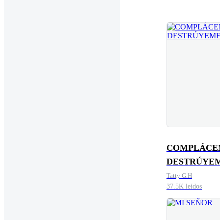
COMPLÁCE
DESTRÚYE
Tatty G.H
37.5K leídos