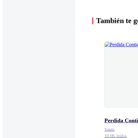
También te g
Perdida Cont
Ysaris
10.0K leídos