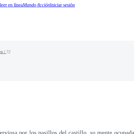
Mundo ficción
Iniciar sesión
ro /
72
BTQ+
YA/TEEN
Paranormal
Misterio/Thriller
Oriental
Juegos
Historia
MM
rviosa por los pasillos del castillo, su mente ocupada