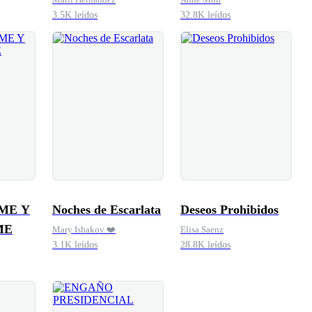
3.5K leídos
32.8K leídos
ME Y
Noches de Escarlata
Deseos Prohibidos
ME
Mary Ishakov ❤️
Elisa Saenz
3.1K leídos
28.8K leídos