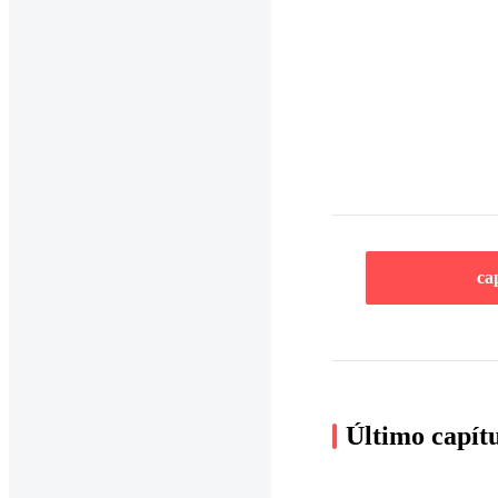
ca
Último capít