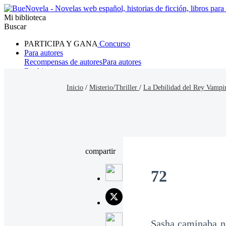
Mi biblioteca
Buscar
PARTICIPA Y GANA
Concurso
Para autores
Recompensas de autores
Para autores
Ranking
Navegar
Inicio
/
Misterio/Thriller
/
La Debilidad del Rey Vampi
Novelas
Cuentos Cortos
Todos
Romance
Hombre lobo
Mafia
Sistema
Fantasía
Urbano
LG
compartir
72
Sasha caminaba ne