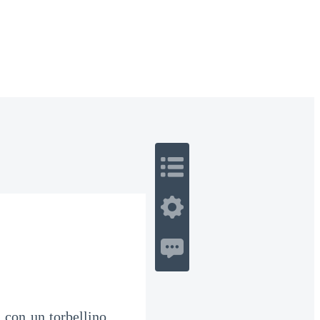
 Romance
Sci-Fi
Guerra
Otros
 con un torbellino