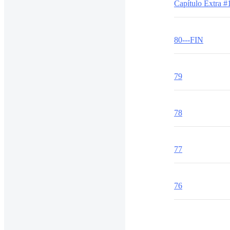
Capítulo Extra #
80---FIN
79
78
77
76