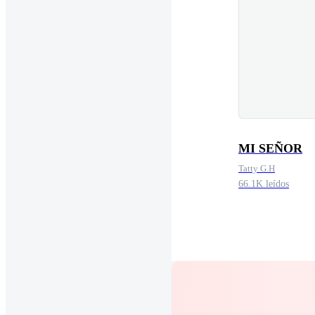
MI SEÑOR
Tatty G.H
66.1K leídos