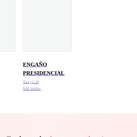
ENGAÑO
PRESIDENCIAL
Tatty G.H
644 leídos