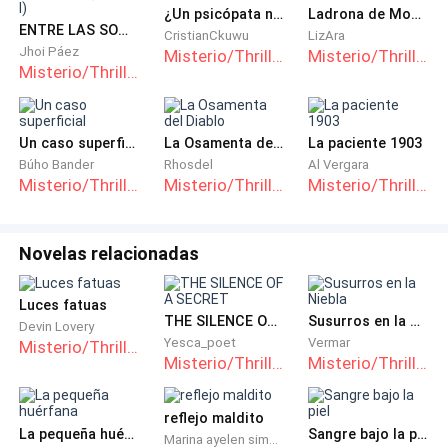
¿Un psicópata necesita niñera?
Ladrona de Momentos.
ENTRE LAS SOMBRAS (LIBRO I)
CristianCkuwu
LizAra
Jhoi Páez
Misterio/Thriller
Misterio/Thriller
Misterio/Thriller
Un caso superficial
La Osamenta del Diablo
La paciente 1903
Búho Bander
Rhosdel
Al Vergara
Misterio/Thriller
Misterio/Thriller
Misterio/Thriller
Novelas relacionadas
Luces fatuas
THE SILENCE OF A SECRET
Susurros en la Niebla
Devin Lovery
Yesca_poet
Vermar
Misterio/Thriller
Misterio/Thriller
Misterio/Thriller
reflejo maldito
La pequeña huérfana
Sangre bajo la piel
Marina ayelen simbron