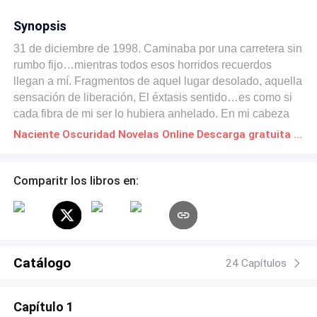
Synopsis
31 de diciembre de 1998. Caminaba por una carretera sin
rumbo fijo…mientras todos esos horridos recuerdos
llegan a mí. Fragmentos de aquel lugar desolado, aquella
sensación de liberación, El éxtasis sentido…es como si
cada fibra de mi ser lo hubiera anhelado. En mi cabeza
solo rondan miles de interrogantes, ¿Siempre estuvo
Naciente Oscuridad Novelas Online Descarga gratuita de PDF
ahí?, ¿Pude detenerlo?, no tengo respuestas para
ninguna.
Comparitr los libros en:
Catálogo
24 Capítulos
Capítulo 1