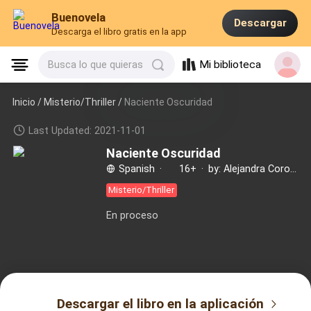
Buenovela
Descargar
Descarga el libro gratis en la app
Mi biblioteca
Busca lo que quieras
Inicio /
Misterio/Thriller
/
Naciente Oscuridad
Last Updated: 2021-11-01
Naciente Oscuridad
Spanish
·
16+
·
by: Alejandra Coronado
Misterio/Thriller
En proceso
Descargar el libro en la aplicación